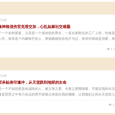
字分析
食神格混伤官克泄交加，心乱如麻社交难题
于一个农村家庭，父亲是一个很传统的男生，一直在家附近的工厂上班，性格直
上司，母亲是个内藏锋芒的人，厚德载物形容也不为过，母亲对我很是溺爱，身
1.
字分析
官杀贴身印逢冲，从天堂跌到地狱的女命
是一个不知忧愁是啥滋味的人，被父母之爱、夫妻之爱围绕着，可最近我的生活
像是冥冥之中有只命运的黑手踩着点来扼住我的咽喉，让我顷刻之间从天堂跌入
2