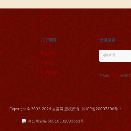
八字测算
快速搜索
名
财运测算
婚姻分析
自助算命
本站由
猎狗云
提供技
Copyright © 2002-2024 吉言网 版权所有
渝ICP备20007306号-4
渝公网安备 50010502003661号