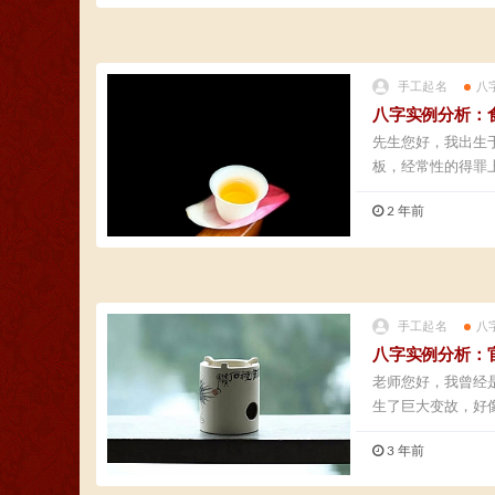
手工起名
八
八字实例分析：
先生您好，我出生
板，经常性的得罪
独...
2 年前
手工起名
八
八字实例分析：
老师您好，我曾经
生了巨大变故，好
了...
3 年前