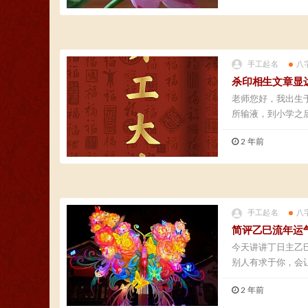
手工起名
八
杀印相生文章显
老师您好，我出生
所输液，到小学之
2 年前
手工起名
八
简评乙巳流年运
今天讲讲丁日主乙
别人有求于你，会让
2 年前