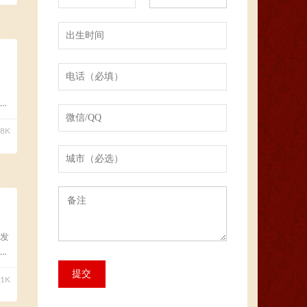
为
18K
发
.1K