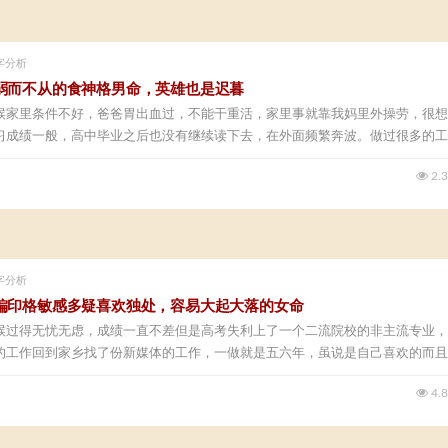
字分析
弱而不从的食神格男命，英雄也是迟暮
候家里条件不好，爸爸胃出血过，不能干重活，家里事就靠我妈里外操劳，很想
习成绩一般，高中毕业之后也没有继续读下去，在外面频繁奔波。做过很多的工
2.
字分析
偏印格敏感多疑喜欢独处，容易大起大落的女命
候过得无忧无虑，成绩一直不差但是高考失利上了一个二流院校的非主流专业，
的工作回到家乡找了份新媒体的工作，一做就是五六年，虽说是自己喜欢的而且
4.