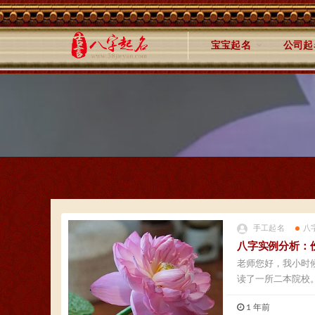
宝宝起名
公司起
手工起名
八
八字实例分析：
老师您好，我小时
读了一所二本院校
之...
1 年前