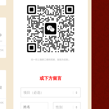
诊
.
95K
或下方留言
是
14K