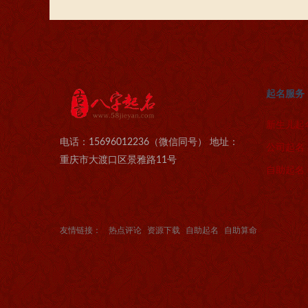
起名服务
新生儿起
电话：15696012236（微信同号） 地址：
公司起名
重庆市大渡口区景雅路11号
自助起名
友情链接：
热点评论
资源下载
自助起名
自助算命