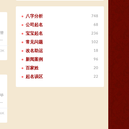
八字分析
748
公司起名
68
替
宝宝起名
236
常见问题
102
改名助运
18
33K
新闻案例
96
百家姓
20
起名误区
22
毕
86K