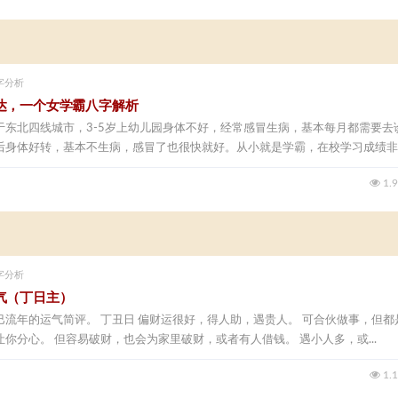
字分析
达，一个女学霸八字解析
于东北四线城市，3-5岁上幼儿园身体不好，经常感冒生病，基本每月都需要去
后身体好转，基本不生病，感冒了也很快就好。从小就是学霸，在校学习成绩非..
1.
字分析
气（丁日主）
巳流年的运气简评。 丁丑日 偏财运很好，得人助，遇贵人。 可合伙做事，但都
你分心。 但容易破财，也会为家里破财，或者有人借钱。 遇小人多，或...
1.