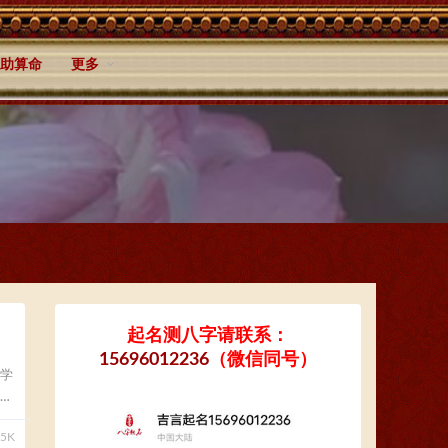
助算命
更多
起名测八字请联系：
15696012236
（微信同号）
学
15K