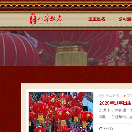
宝宝起名
公司起
手工起名
宝
2020年过年
红萝卜，咪咪甜，
同时，在过年出生
过...
7 年前