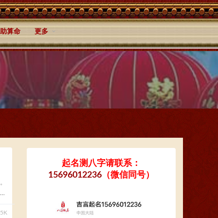
助算命
更多
起名测八字请联系：
15696012236
（微信同号）
。
85K