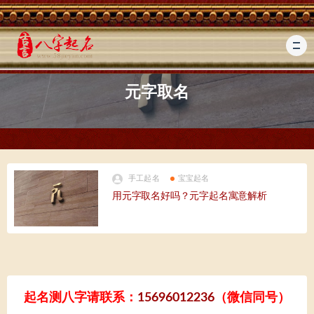
元字取名
手工起名
宝宝起名
用元字取名好吗？元字起名寓意解析
起名测八字请联系：
15696012236
（微信同号）