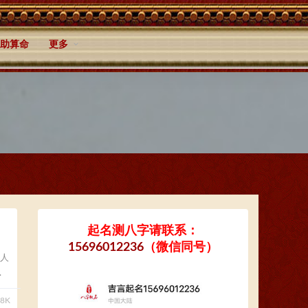
助算命
更多
起名测八字请联系：
15696012236
（微信同号）
人
.
18K