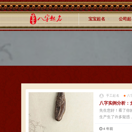
宝宝起名
公司起
手工起名
八
八字实例分析：
先生您好！看了你
生产生了许多疑惑，
4 年前