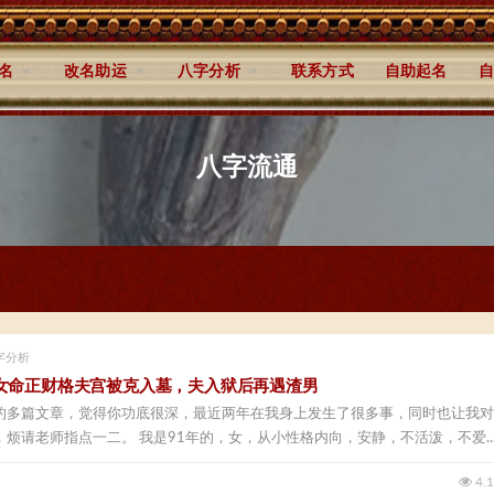
名
改名助运
八字分析
联系方式
自助起名
自
八字流通
字分析
女命正财格夫宫被克入墓，夫入狱后再遇渣男
的多篇文章，觉得你功底很深，最近两年在我身上发生了很多事，同时也让我对
烦请老师指点一二。 我是91年的，女，从小性格内向，安静，不活泼，不爱..
4.