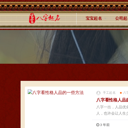
宝宝起名
公司起
手工起名
八
八字看性格人品
八字一出，人品优
人，也许会让人生少
3 年前