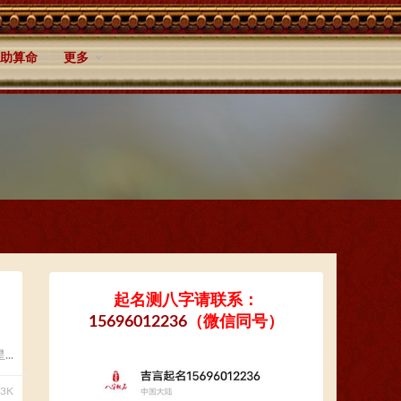
助算命
更多
起名测八字请联系：
15696012236
（微信同号）
..
83K