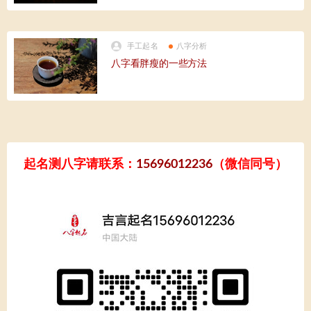
手工起名
八字分析
八字看胖瘦的一些方法
起名测八字请联系：
15696012236
（微信同号）