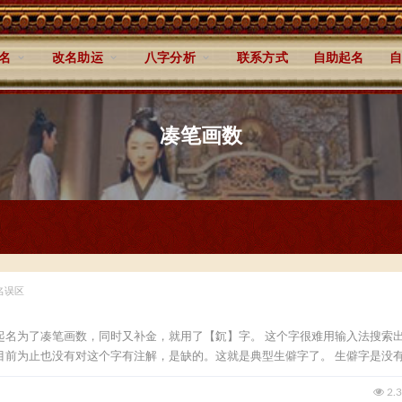
名
改名助运
八字分析
联系方式
自助起名
自
凑笔画数
名误区
起名为了凑笔画数，同时又补金，就用了【䤟】字。 这个字很难用输入法搜索
前为止也没有对这个字有注解，是缺的。这就是典型生僻字了。 生僻字是没有..
2.