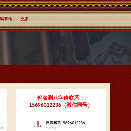
助算命
更多
起名测八字请联系：
15696012236
（微信同号）
出
.
32K