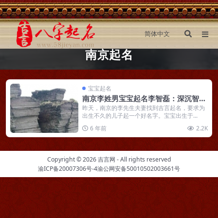
南京起名
宝宝起名
南京李姓男宝宝起名李智磊：深沉智虑
三冬学，磊落胸怀万卷书
昨天，南京的李先生夫妻找到吉言起名，要求为
出生不久的儿子起一个好名字。宝宝出生于...
6 年前
2.2K
Copyright © 2026
吉言网
- All rights reserved
渝ICP备20007306号-4
渝公网安备50010502003661号