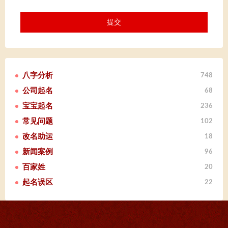
八字分析
748
公司起名
68
宝宝起名
236
常见问题
102
改名助运
18
新闻案例
96
百家姓
20
起名误区
22