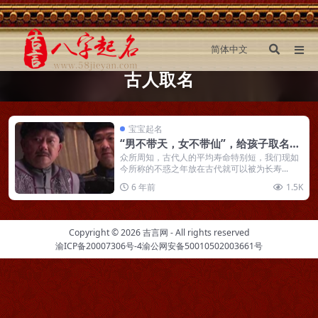
古人取名
宝宝起名
“男不带天，女不带仙”，给孩子取名的
讲究，你听过吗？
众所周知，古代人的平均寿命特别短，我们现如
今所称的不惑之年放在古代就可以被为长寿...
6 年前
1.5K
Copyright © 2026
吉言网
- All rights reserved
渝ICP备20007306号-4
渝公网安备50010502003661号