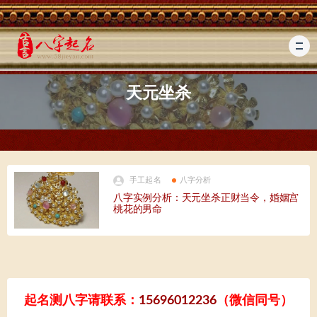
天元坐杀
手工起名
八字分析
八字实例分析：天元坐杀正财当令，婚姻宫
桃花的男命
起名测八字请联系：
15696012236
（微信同号）