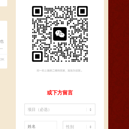
也
23K
或下方留言