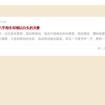
字分析
八字相生却难以白头​的夫妻
妙，往往是你爱我，我却爱着他，现实中很难见到你爱我，我也爱你，哪怕相爱
市蜃楼，只是刹那间的光彩，很容易消逝在眼前。而且一方爱另外一方，爱的一
2.