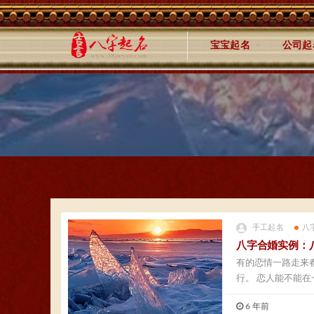
宝宝起名
公司起
手工起名
八
八字合婚实例：
有的恋情一路走来
行。 恋人能不能
激...
6 年前