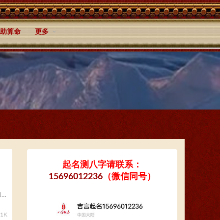
助算命
更多
起名测八字请联系：
15696012236
（微信同号）
和
41K