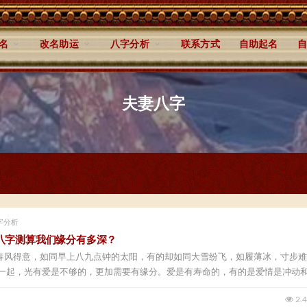
名
改名助运
八字分析
联系方式
自助起名
自
夫妻八字
字分析
八字测算我们缘分有多深？
春风得意，如同早上八九点钟的太阳，有的却如同大雪纷飞，如履薄冰，寸步难
在一起，光有爱是不够的，更加需要有缘分。爱是有寿命的，有的是爱情是冲动
2.