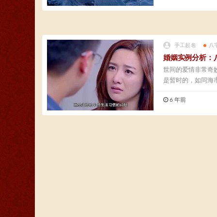
手工起名
八
婚姻实例分析：
世间的爱情非常奇
是暂时的，如同海
方...
6 年前