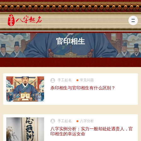
官印相生
手工起名
常见问题
杀印相生与官印相生有什么区别？
手工起名
八字分析
八字实例分析：实力一般却处处遇贵人，官
印相生的幸运女命