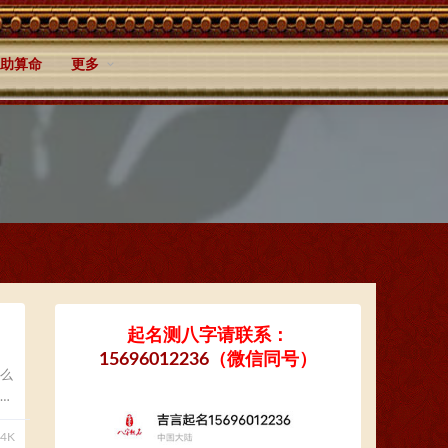
助算命
更多
起名测八字请联系：
15696012236
（微信同号）
么
34K