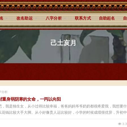
名
改名助运
八字分析
联系方式
自助起名
自
己土亥月
字分析
财重身弱阴寒的女命，一丙以向阳
吧，我是独生女，从小过得比较幸福，爸爸妈妈爷爷奶奶都很疼爱我，我想要什
以花钱比较大手大脚。从小好像贵人运比较好，小学的时候成绩很优异，升初中
3.