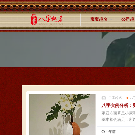
宝宝起名
公司起
手工起名
八
八字实例分析：
家庭方面算是小康
基本都会满足，所
的...
4 年前