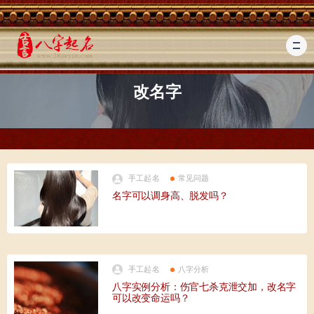
改名字
手工起名
常见问题
名字可以调身高、脱发吗？
手工起名
八字分析
八字实例分析：伤官七杀克泄交加，改名字
可以改变命运吗？