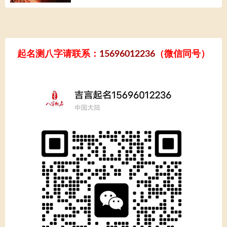
起名测八字请联系：
15696012236
（微信同号）