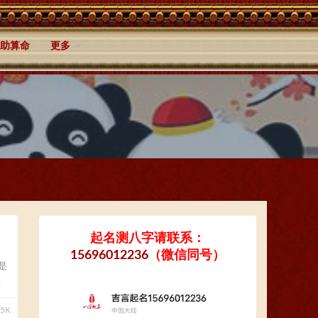
助算命
更多
起名测八字请联系：
15696012236
（微信同号）
是
.
15K