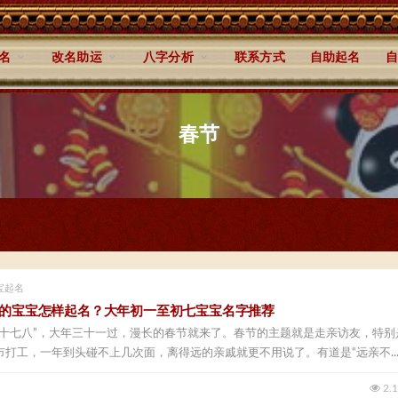
名
改名助运
八字分析
联系方式
自助起名
自
春节
宝起名
出生的宝宝怎样起名？大年初一至初七宝宝名字推荐
到十七八”，大年三十一过，漫长的春节就来了。春节的主题就是走亲访友，特别
打工，一年到头碰不上几次面，离得远的亲戚就更不用说了。有道是“远亲不..
2.