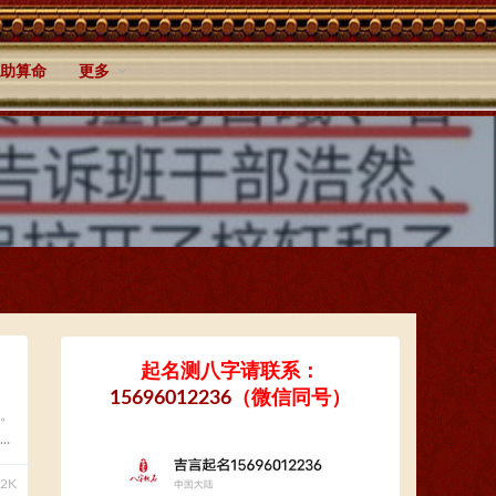
助算命
更多
起名测八字请联系：
15696012236
（微信同号）
。
.
02K