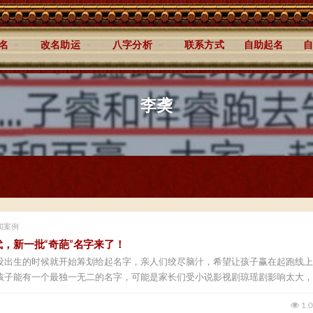
名
改名助运
八字分析
联系方式
自助起名
自
李䶮
闻案例
代，新一批“奇葩”名字来了！
没出生的时候就开始筹划给起名字，亲人们绞尽脑汁，希望让孩子赢在起跑线上
孩子能有一个最独一无二的名字，可能是家长们受小说影视剧琼瑶剧影响太大，..
1.