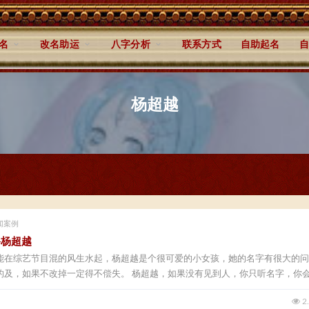
名
改名助运
八字分析
联系方式
自助起名
自
杨超越
闻案例
—杨超越
能在综艺节目混的风生水起，杨超越是个很可爱的小女孩，她的名字有很大的问
的及，如果不改掉一定得不偿失。 杨超越，如果没有见到人，你只听名字，你
2