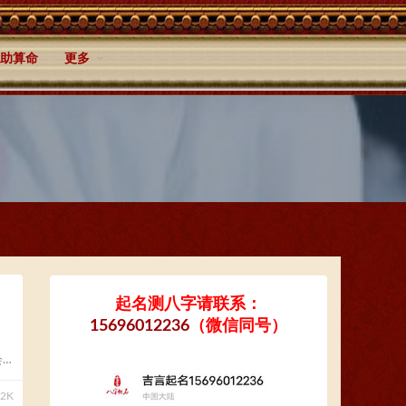
助算命
更多
起名测八字请联系：
15696012236
（微信同号）
会
.2K