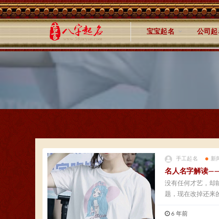
宝宝起名
公司起
手工起名
新
名人名字解读—
没有任何才艺，却
题，现在改掉还来
发...
6 年前