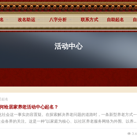
名
改名助运
八字分析
联系方式
自助起名
自
活动中心
司起名
如何给居家养老活动中心起名？
化社会这一事实勿容置疑。在探索解决养老问题的道路时，一条新型养老方式—
社会各界的关注。这是一种“以家庭为核心、以社区养老服务网络为外围、以养...
3.