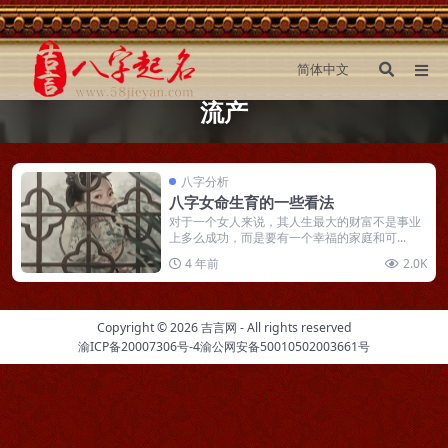
流产
八字分析
八字女命生育的一些看法
对于一个女人来说，其人生最大的财富不是事业
上多么成功，而是要有一个幸福的家庭和可...
4 年前
2.0K
Copyright © 2026
吉言网
- All rights reserved
渝ICP备20007306号-4
渝公网安备50010502003661号