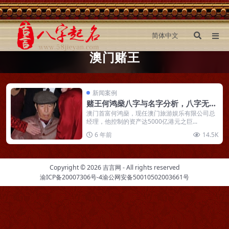
澳门赌王
新闻案例
赌王何鸿燊八字与名字分析，八字无财
但大运却行了五十年财运
澳门首富何鸿燊，现任澳门旅游娱乐有限公司总
经理，他控制的资产达5000亿港元之巨...
6 年前
14.5K
Copyright © 2026
吉言网
- All rights reserved
渝ICP备20007306号-4
渝公网安备50010502003661号