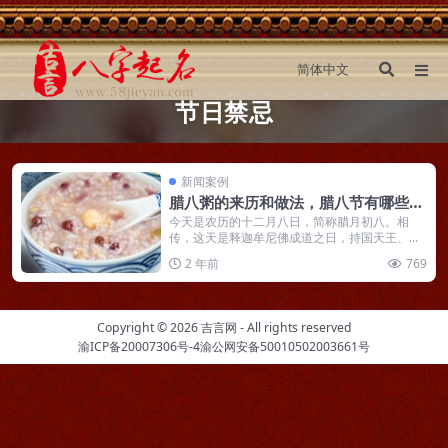
节日禁忌
新闻案例
腊八粥的来历和做法，腊八节有哪些禁
忌
今天是农历的十二月八日，简称腊月初八。相
传，这天是释迦牟尼佛成道之日，持国天王、...
2 年前
769
Copyright © 2026
吉言网
- All rights reserved
渝ICP备20007306号-4
渝公网安备50010502003661号