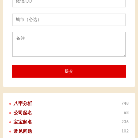
八字分析
748
公司起名
68
宝宝起名
236
常见问题
102