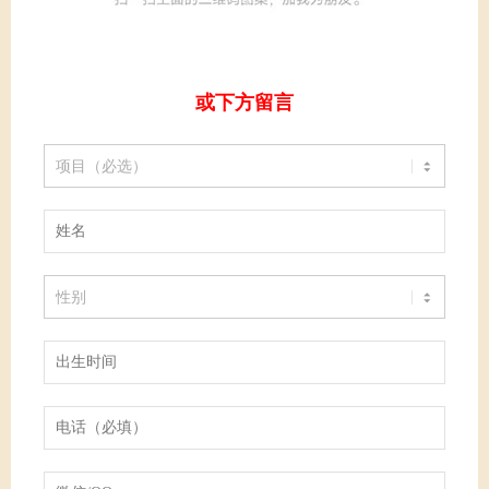
或下方留言