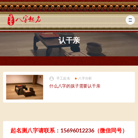
认干亲
手工起名
八字分析
什么八字的孩子需要认干亲
起名测八字请联系：
15696012236
（微信同号）