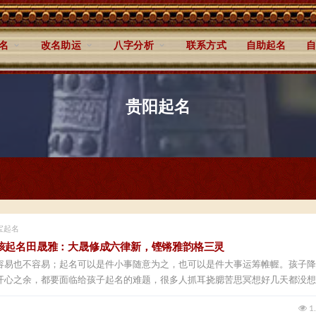
名
改名助运
八字分析
联系方式
自助起名
自
贵阳起名
宝起名
孩起名田晟雅：大晟修成六律新，铿锵雅韵格三灵
容易也不容易；起名可以是件小事随意为之，也可以是件大事运筹帷幄。孩子降
开心之余，都要面临给孩子起名的难题，很多人抓耳挠腮苦思冥想好几天都没想
1