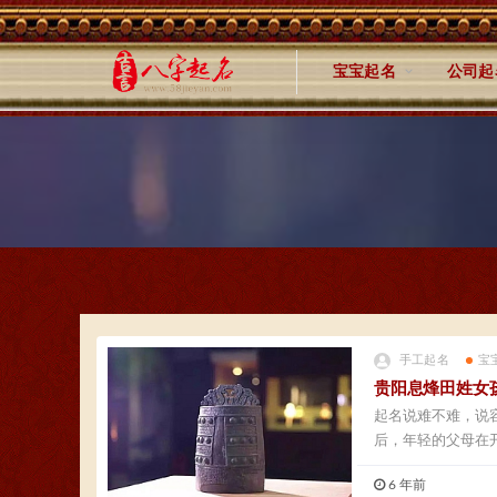
宝宝起名
公司起
手工起名
宝
贵阳息烽田姓女
起名说难不难，说
后，年轻的父母在
出...
6 年前