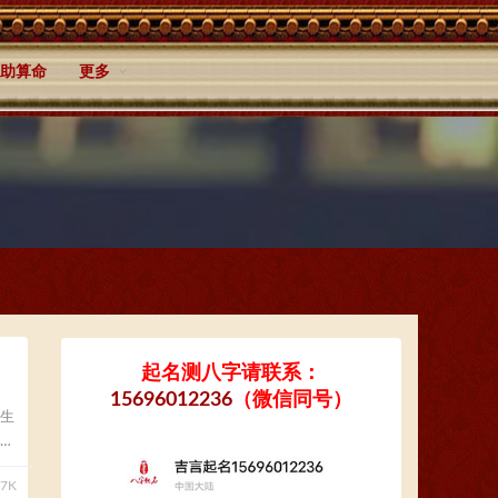
助算命
更多
起名测八字请联系：
15696012236
（微信同号）
生
.7K