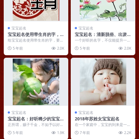
宝宝起名
宝宝起名
宝宝起名使用带生肖的字，要
宝宝起名：清新脱俗、出淤泥
么成要么败
而不染的女孩名字
给宝宝起名使用带生肖的字，要么
一个好听的名字，不仅能提升一个
成要么败。 因为名字中的生肖会
人的外在气质，而且还能给人留下
5 年前
2.0K
5 年前
2.0K
与姓氏，与八字中的地...
一个很好的初始印象，...
宝宝起名
宝宝起名
宝宝起名：好听稀少的宝宝名
2018年苏姓女宝宝起名
字，蕴含美好之意
正所谓，赐子千金，不如予以好
在一个家庭中，宝宝的到来是一件
名，宝宝的名字既想要引经据典，
让人非常高兴的事情，而在高兴之
5 年前
1.9K
7 年前
2.2K
又想要现代大气，既不能...
余，父母们可不要忘了...