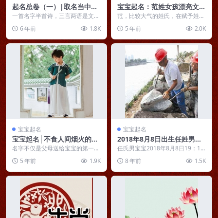
起名总卷（一）|取名当中如
宝宝起名：范姓女孩漂亮文
何诗意地运用修辞？
雅、有涵养的名字精选
一首名字半首诗，三言两语是文
范，比较大气的姓氏，在赋予姓范
章。 关于取名用字的音形义三法
女孩子名字之时，除了注重寓意内
6 年前
1.8K
5 年前
2.0K
则本文不再赘述，本文主...
涵外，其好听度与否也...
宝宝起名
宝宝起名
宝宝起名│不食人间烟火的好
2018年8月8日出生任姓男宝
名字，遇见就是幸运！
宝起名任固心——心固志远存
名字不仅是父母送给宝宝的第一件
任氏男宝宝2018年8月8日19：18
礼物，而且名字也是陪伴一个人一
出生，八字如何，宜取什么名？
5 年前
1.9K
8 年前
1.5K
生的一个标签，能提升...
八字分析...