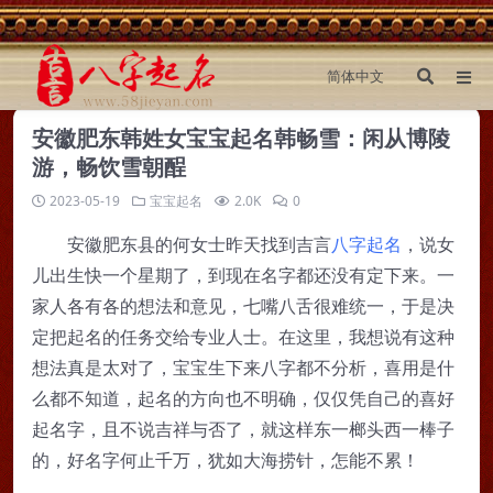
安徽肥东韩姓女宝宝起名韩畅雪：闲从博陵
游，畅饮雪朝酲
2023-05-19
宝宝起名
2.0K
0
安徽肥东县的何女士昨天找到吉言
八字起名
，说女
儿出生快一个星期了，到现在名字都还没有定下来。一
家人各有各的想法和意见，七嘴八舌很难统一，于是决
定把起名的任务交给专业人士。在这里，我想说有这种
想法真是太对了，宝宝生下来八字都不分析，喜用是什
么都不知道，起名的方向也不明确，仅仅凭自己的喜好
起名字，且不说吉祥与否了，就这样东一榔头西一棒子
的，好名字何止千万，犹如大海捞针，怎能不累！