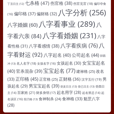
七杀格
(47)
伤官格
(38)
伤官见官
(18)
偏印夺食
丁丑日主
(12)
八字分析
(256)
偏印格
(37)
偏财格
(32)
(16)
八字看事业
(289)
八
八字婚姻
(60)
八字看婚姻
(231)
字看六亲
(84)
八字
八
八字看疾病
(76)
八字看感情
(38)
看性格
(31)
字看财运
(92)
八字起名
(40)
公司起名
(44)
卯酉
女宝宝起名
女孩起名
(30)
名人名字
(18)
女孩名字
(16)
冲
(13)
宝宝起名
(77)
(40)
官杀混杂
(39)
改名
建禄格
(25)
正印格
(45)
(33)
正财格
(36)
男
正官格
(25)
汉字五行
(19)
男宝宝起名
(39)
孩起名
(29)
癸亥日主
(13)
癸已日主
(13)
癸酉日
起名用字
(28)
百家姓
(21)
财多身弱
(17)
起
主
(14)
起名禁忌
(14)
食神格
(33)
魁罡八字
食神制杀
(24)
名误区
(16)
阳刃格
(13)
(28)