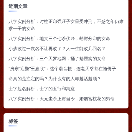
近期文章
八字实例分析：时柱正印强旺子女星受冲刑，不惑之年仍难
求一子的女命
八字实例分析：地支三个七杀伏吟，劫财分印的女命
小孩改过一次名不让再改了？人一生能改几回名？
八字实例分析：三个天罗地网，捅了魁罡窝的女命
“房东”迎娶“王嘉欣”：这个谐音梗，连老天爷都在随份子
命真的是注定的吗？为什么有的人却越活越顺？
士字起名解析，士字的五行和寓意
八字实例分析：天元坐杀正财当令，婚姻宫桃花的男命
标签