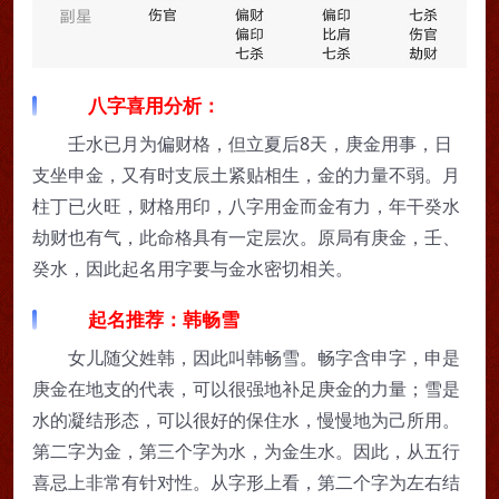
八字喜用分析：
壬水已月为偏财格，但立夏后8天，庚金用事，日
支坐申金，又有时支辰土紧贴相生，金的力量不弱。月
柱丁已火旺，财格用印，八字用金而金有力，年干癸水
劫财也有气，此命格具有一定层次。原局有庚金，壬、
癸水，因此起名用字要与金水密切相关。
起名推荐：韩畅雪
女儿随父姓韩，因此叫韩畅雪。畅字含申字，申是
庚金在地支的代表，可以很强地补足庚金的力量；雪是
水的凝结形态，可以很好的保住水，慢慢地为己所用。
第二字为金，第三个字为水，为金生水。因此，从五行
喜忌上非常有针对性。从字形上看，第二个字为左右结