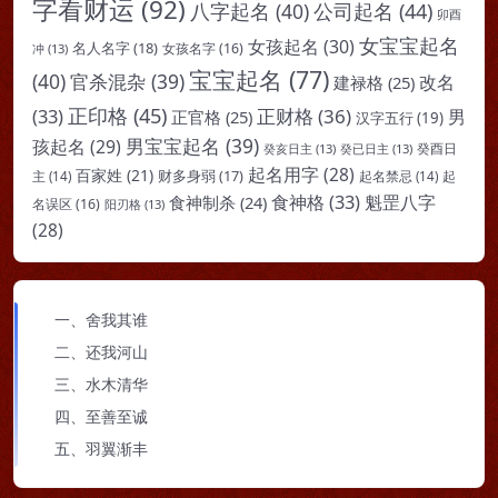
字看财运
(92)
八字起名
(40)
公司起名
(44)
卯酉
女宝宝起名
女孩起名
(30)
名人名字
(18)
女孩名字
(16)
冲
(13)
宝宝起名
(77)
(40)
官杀混杂
(39)
改名
建禄格
(25)
正印格
(45)
(33)
正财格
(36)
男
正官格
(25)
汉字五行
(19)
男宝宝起名
(39)
孩起名
(29)
癸亥日主
(13)
癸已日主
(13)
癸酉日
起名用字
(28)
百家姓
(21)
财多身弱
(17)
起
主
(14)
起名禁忌
(14)
食神格
(33)
魁罡八字
食神制杀
(24)
名误区
(16)
阳刃格
(13)
(28)
一、舍我其谁
二、还我河山
三、水木清华
四、至善至诚
五、羽翼渐丰