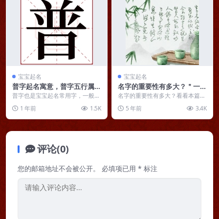
宝宝起名
宝宝起名
普字起名寓意，普字五行属性
名字的重要性有多大？＂一名
解析
之立，旬月踟躅＂
普字也是宝宝起名常用字，一般男
名字的重要性有多大？看看本篇文
孩起名用得比较多。用普字起名主
章就知道了！ 好的名字往往能改
1 年前
1.5K
5 年前
3.4K
要取其广阔、宽广、心...
运，一个好的名字或多...
评论(0)
您的邮箱地址不会被公开。
必填项已用
*
标注