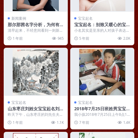
新闻案例
宝宝起名
那尔那茜名字分析，为何有涉
宝宝起名：别致又暖心的宝宝
嫌高考报名材料造假风波
小名，听了都喜欢
清早起来，不经意间看到一则新
小名其实是至亲的人对孩子表达爱
闻：那尔那茜涉嫌高考报名材料造
意的一种方式，给宝宝起个好听的
1 年前
945
5 年前
2.0K
假。新闻本身并不轰动，...
小名，有利于拉近与孩...
宝宝起名
宝宝起名
山东枣庄刘姓女宝宝起名刘旭
2018年7月25日班姓男宝宝起
佳：山水佳新霁，南楼玩初旭
名 班富龙
昨天下午，山东枣庄的刘先生夫妻
我小孩2018年7月25日上午8点12
俩迎来了宝贝女儿的降生，喜出望
分生的，男孩，姓班，富字辈，希
1 年前
1.1K
7 年前
1.4K
外之际，不免为宝宝起...
望能赐个好名...