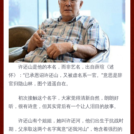
许还山是他的本名，而非艺名，出自薛瑄《述
怀》：“已承恩诏许还山，又被虚名系一官。”意思是辞
官归隐山林，图个逍遥自在。
初次接触这个名字，大家觉得清新自然，朗朗好
听，很有诗意，但其实背后有一个让人泪目的故事。
许还山有个姐姐，她叫许还河，他们出生于抗战时
期，父亲取这两个名字寓意“还我河山”，饱含着强烈的