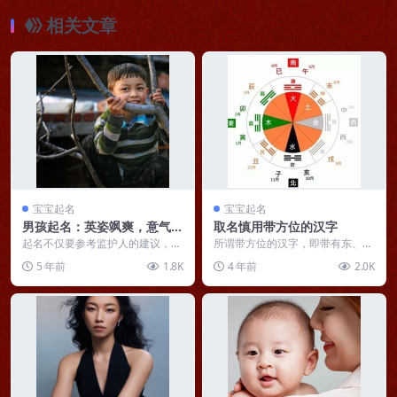
相关文章
宝宝起名
宝宝起名
男孩起名：英姿飒爽，意气风
取名慎用带方位的汉字
发的楚辞男孩名字
起名不仅要参考监护人的建议，还
所谓带方位的汉字，即带有东、
要以生日信息为中心，分析哪个名
南、西、北的汉字，包括姓氏。
5 年前
1.8K
4 年前
2.0K
字最适合孩子，希望以...
从方位与地支及五行生肖...