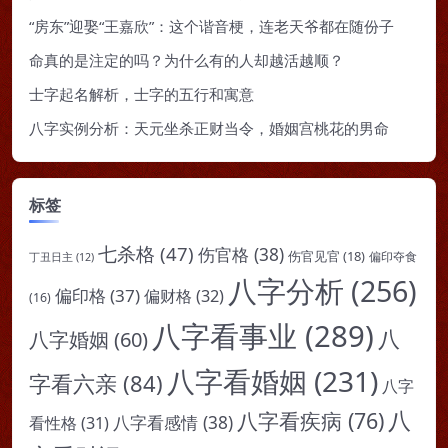
“房东”迎娶“王嘉欣”：这个谐音梗，连老天爷都在随份子
命真的是注定的吗？为什么有的人却越活越顺？
士字起名解析，士字的五行和寓意
八字实例分析：天元坐杀正财当令，婚姻宫桃花的男命
标签
七杀格
(47)
伤官格
(38)
伤官见官
(18)
偏印夺食
丁丑日主
(12)
八字分析
(256)
偏印格
(37)
偏财格
(32)
(16)
八字看事业
(289)
八
八字婚姻
(60)
八字看婚姻
(231)
字看六亲
(84)
八字
八
八字看疾病
(76)
八字看感情
(38)
看性格
(31)