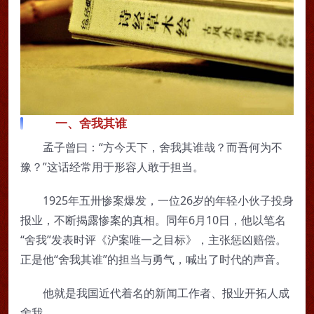
一、舍我其谁
孟子曾曰：“方今天下，舍我其谁哉？而吾何为不
豫？”这话经常用于形容人敢于担当。
1925年五卅惨案爆发，一位26岁的年轻小伙子投身
报业，不断揭露惨案的真相。同年6月10日，他以笔名
“舍我”发表时评《沪案唯一之目标》，主张惩凶赔偿。
正是他“舍我其谁”的担当与勇气，喊出了时代的声音。
他就是我国近代着名的新闻工作者、报业开拓人成
舍我。