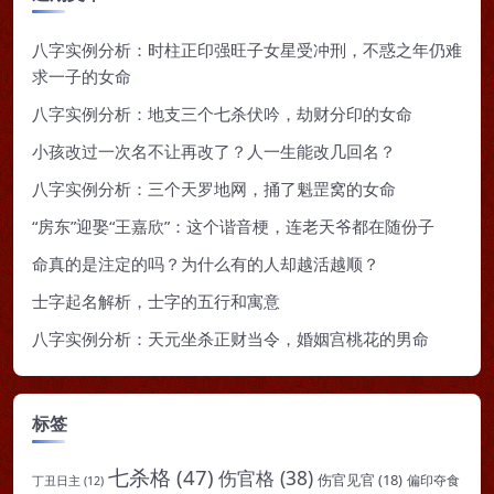
八字实例分析：时柱正印强旺子女星受冲刑，不惑之年仍难
求一子的女命
八字实例分析：地支三个七杀伏吟，劫财分印的女命
小孩改过一次名不让再改了？人一生能改几回名？
八字实例分析：三个天罗地网，捅了魁罡窝的女命
“房东”迎娶“王嘉欣”：这个谐音梗，连老天爷都在随份子
命真的是注定的吗？为什么有的人却越活越顺？
士字起名解析，士字的五行和寓意
八字实例分析：天元坐杀正财当令，婚姻宫桃花的男命
标签
七杀格
(47)
伤官格
(38)
伤官见官
(18)
偏印夺食
丁丑日主
(12)