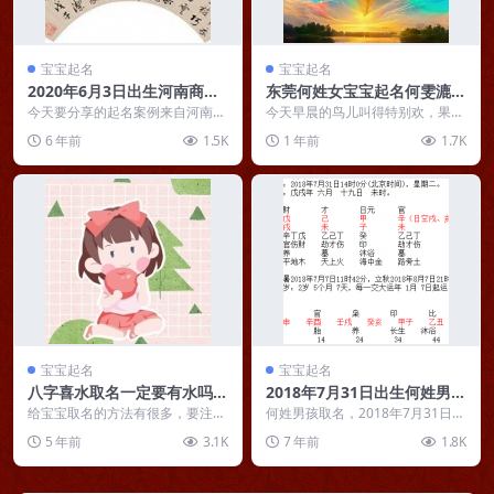
宝宝起名
宝宝起名
2020年6月3日出生河南商丘
东莞何姓女宝宝起名何雯漉：
张姓男宝宝起名张纪恩
五方霞彩结成雯，洪波里面金
今天要分享的起名案例来自河南商
今天早晨的鸟儿叫得特别欢，果然
丘的张先生。6月3日凌晨4点15
丸漉
一早就有喜讯传来，来自东莞的何
6 年前
1.5K
1 年前
1.7K
分，张先生的妻子在...
先生夫妻今天早上2点...
宝宝起名
宝宝起名
八字喜水取名一定要有水吗？
2018年7月31日出生何姓男宝
五行属水的好名字推荐
宝起名 何泽荣
给宝宝取名的方法有很多，要注意
何姓男孩取名，2018年7月31日下
结合宝宝自身的特点。起名不仅要
午两点出生。 八字分析：日主甲
5 年前
3.1K
7 年前
1.8K
考虑字的发音，还要注...
木生於未月，兩...