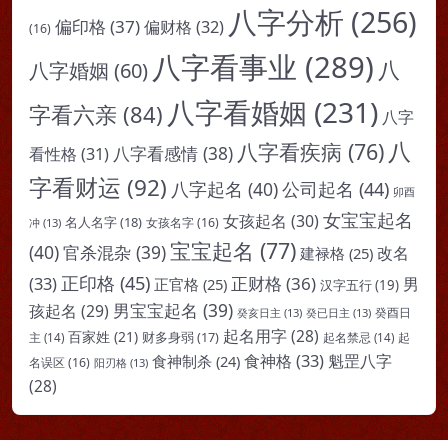
八字分析
(256)
偏印格
(37)
偏财格
(32)
(16)
八字看事业
(289)
八
八字婚姻
(60)
八字看婚姻
(231)
字看六亲
(84)
八字
八
八字看疾病
(76)
八字看感情
(38)
看性格
(31)
字看财运
(92)
八字起名
(40)
公司起名
(44)
卯酉
女宝宝起名
女孩起名
(30)
名人名字
(18)
女孩名字
(16)
冲
(13)
宝宝起名
(77)
(40)
官杀混杂
(39)
改名
建禄格
(25)
正印格
(45)
(33)
正财格
(36)
男
正官格
(25)
汉字五行
(19)
男宝宝起名
(39)
孩起名
(29)
癸亥日主
(13)
癸已日主
(13)
癸酉日
起名用字
(28)
百家姓
(21)
财多身弱
(17)
起
主
(14)
起名禁忌
(14)
食神格
(33)
魁罡八字
食神制杀
(24)
名误区
(16)
阳刃格
(13)
(28)