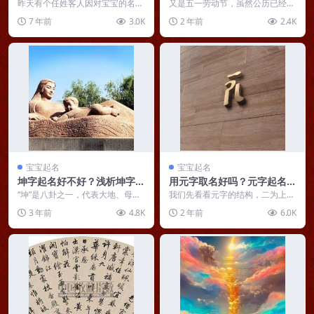
起名任乾坤：只留清气满乾坤
起名分析
昨天有个任姓客人因对宝宝的名字
又是五一劳动节，虽然公历已经步
不满意，当时是他自己取的，叫任
入5月，但农历依旧是三月末，要5
7 年前
3.0K
2 年前
2.4K
孟曦，所以请我重新取...
月5日才正式立夏，...
宝宝起名
宝宝起名
坤字起名好不好？浅析坤字用
用元字取名好吗？元字起名寓
在名字中的寓意
意解析
“坤”是八卦之一，代表大地、母亲
我们先看看元字的结构，二为上，
以及一切极具阴柔性质的事物。地
儿为人，表示人之上的混沌太空。
3 年前
4.8K
2 年前
6.0K
势坤，君子以厚德载...
天地之始，混沌太初。...