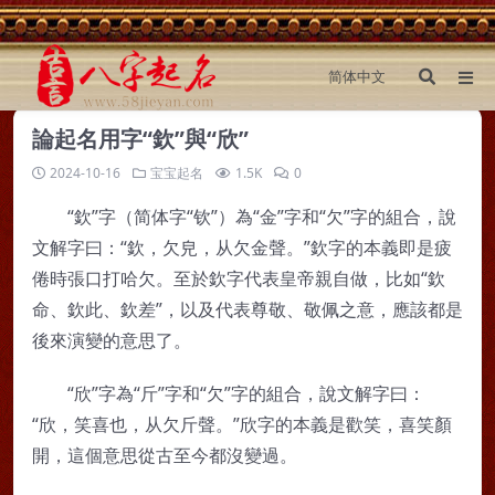
論起名用字“欽”與“欣”
2024-10-16
宝宝起名
1.5K
0
“欽”字（简体字“钦”）為“金”字和“欠”字的組合，說
文解字曰：“欽，欠皃，从欠金聲。”欽字的本義即是疲
倦時張口打哈欠。至於欽字代表皇帝親自做，比如“欽
命、欽此、欽差”，以及代表尊敬、敬佩之意，應該都是
後來演變的意思了。
“欣”字為“斤”字和“欠”字的組合，說文解字曰：
“欣，笑喜也，从欠斤聲。”欣字的本義是歡笑，喜笑顏
開，這個意思從古至今都沒變過。