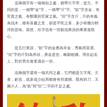
這兩個字有一個相似之處，都帶欠字旁，從欠。不
同的是，一個帶“金”字，一個帶“斤”字。“欽”字含金，有
官貴之氣，有鄭重的官家之氣。“欣”字含斤，斤的本義
為伐木，雖有喜慶之意，卻是平民之喜，多少有幾分輕
浮的意味。當然，欣字也有一些殺伐果決的事業進取
心。
從五行來說，“欽”字的金應為辛金，秀氣而富貴。
“欣”字的斤則為斧頭，庚金是也，略顯粗獷。用在起名
上，對於男生會更適合一些。
這兩個字還有一個共同之處，它們都是欠字尾。欠
者，虧也，或多或少結局都會有些遺憾。既有斜刀，又
藏小人，為“欽”與“欣”二字的不足之處。