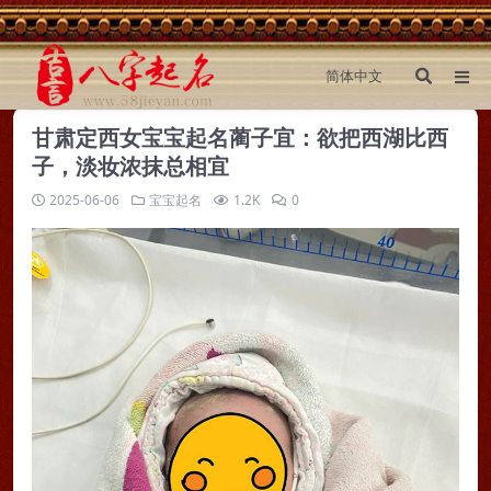
甘肃定西女宝宝起名蔺子宜：欲把西湖比西
子，淡妆浓抹总相宜
2025-06-06
宝宝起名
1.2K
0