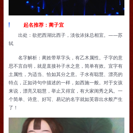
起名推荐：蔺子宜
出处：欲把西湖比西子，淡妆浓抹总相宜。——苏
轼
名字解析：蔺姓带草字头，有乙木属性。子字的意
思不言自明，就是直接补子水之意，简单有效。宜字有
土属性，为适当、恰如其分之意。子水有聪慧、漂亮的
特点，正如诗句中描述的一样，如西施一般。对于女孩
来说，漂亮又聪慧，举止又得宜，有大家闺秀之风。一
个简单、诗意、好写、易记的名字就如芙蓉出水般产生
了！