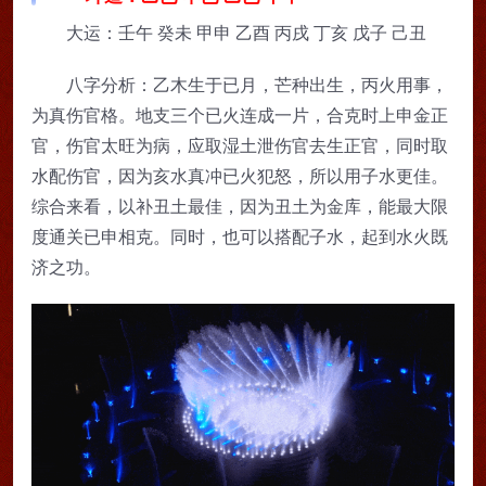
大运：壬午 癸未 甲申 乙酉 丙戌 丁亥 戊子 己丑
八字分析：乙木生于已月，芒种出生，丙火用事，
为真伤官格。地支三个已火连成一片，合克时上申金正
官，伤官太旺为病，应取湿土泄伤官去生正官，同时取
水配伤官，因为亥水真冲已火犯怒，所以用子水更佳。
综合来看，以补丑土最佳，因为丑土为金库，能最大限
度通关已申相克。同时，也可以搭配子水，起到水火既
济之功。