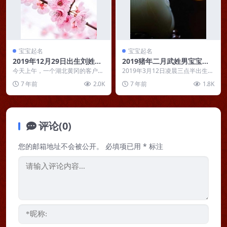
宝宝起名
宝宝起名
2019年12月29日出生刘姓女
2019猪年二月武姓男宝宝起
宝宝起名刘宜暄：有影宜暄
名武成奇：和风第放千林喜，
今天上午，一个湖北黄冈的客户喜
2019年3月12日凌晨三点半出生的
煦，无言自冶容
得千金，请我策划为宝宝起个好名
胜日闲成一段奇
男孩，姓武，怎么取名字，求大师
7 年前
2.0K
7 年前
1.8K
字。宝宝姓刘，出生时...
指导。排出八字...
评论(0)
您的邮箱地址不会被公开。
必填项已用
*
标注