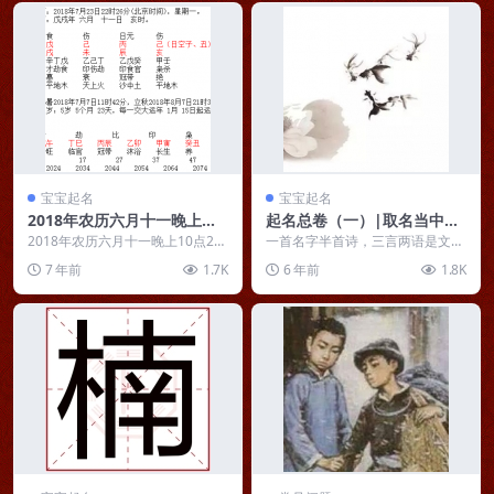
宝宝起名
宝宝起名
2018年农历六月十一晚上出
起名总卷（一）|取名当中如
生女宝宝起名推荐
何诗意地运用修辞？
2018年农历六月十一晚上10点26
一首名字半首诗，三言两语是文
出生女孩，该怎么起名？ 八字分
章。 关于取名用字的音形义三法
7 年前
1.7K
6 年前
1.8K
析：日元丙火生...
则本文不再赘述，本文主...