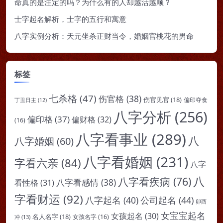
命真的是注定的吗？为什么有的人却越活越顺？
士字起名解析，士字的五行和寓意
八字实例分析：天元坐杀正财当令，婚姻宫桃花的男命
标签
七杀格
(47)
伤官格
(38)
伤官见官
(18)
偏印夺食
丁丑日主
(12)
八字分析
(256)
偏印格
(37)
偏财格
(32)
(16)
八字看事业
(289)
八
八字婚姻
(60)
八字看婚姻
(231)
字看六亲
(84)
八字
八
八字看疾病
(76)
八字看感情
(38)
看性格
(31)
字看财运
(92)
八字起名
(40)
公司起名
(44)
卯酉
女宝宝起名
女孩起名
(30)
名人名字
(18)
女孩名字
(16)
冲
(13)