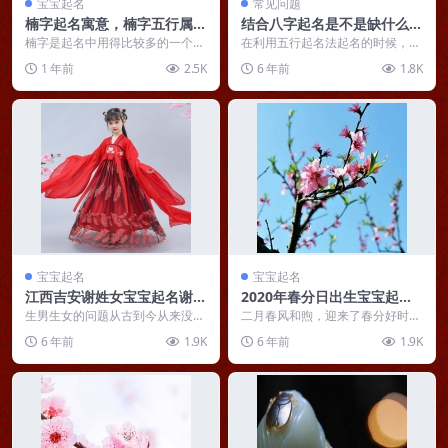
宝宝起名
常见问题
楠字起名寓意，楠字五行属性
结合八字起名是不是缺什么补
解析
什么？胡乱狂补有效吗？
楠字是起名中用得比较多的一个
在利用五行起名法起名的时候，很
字，但也不是每个人都适用，今天
多人都会问到一个问题：起名是不
1 年前
2.5K
6 年前
1.8K
我们就从楠字的本义、寓...
是缺什么补什么？这是...
宝宝起名
宝宝起名
江西吉安谢姓女宝宝起名谢亭
2020年春分日出生宝宝起名
恩：庶遂亭育恩，同致寰海康
推荐，附春分日干支解析
生男生女的问题从古到今从来没有
二月春风和煦，迎来了春分好时
淡出老百姓的话题，每个父母都津
节。所谓春分，即是把春天平分为
6 年前
1.9K
6 年前
1.9K
津乐道，哪怕是改革开...
两半，也就是说，春分才...