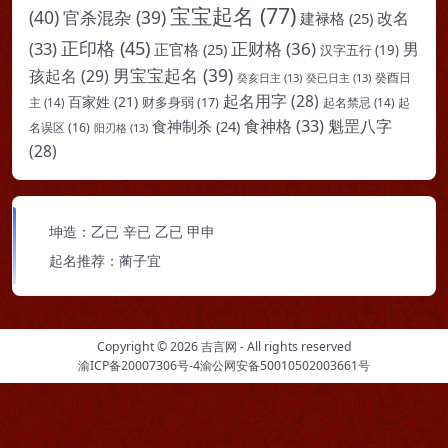
宝宝起名
(77)
(40)
官杀混杂
(39)
改名
建禄格
(25)
正印格
(45)
(33)
正财格
(36)
男
正官格
(25)
汉字五行
(19)
男宝宝起名
(39)
孩起名
(29)
癸亥日主
(13)
癸已日主
(13)
癸酉日
起名用字
(28)
百家姓
(21)
财多身弱
(17)
起
主
(14)
起名禁忌
(14)
食神格
(33)
魁罡八字
食神制杀
(24)
名误区
(16)
阳刃格
(13)
(28)
坤造：乙已 辛已 乙已 甲申
起名推荐：蔺子宜
Copyright © 2026
吉言网
- All rights reserved
渝ICP备20007306号-4
渝公网安备50010502003661号