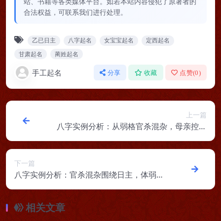
站、书籍等各类媒体平台。如若本站内容侵犯了原著者的
合法权益，可联系我们进行处理。
乙已日主
八字起名
女宝宝起名
定西起名
甘肃起名
蔺姓起名
手工起名
分享
收藏
点赞(
0
)
上一篇
八字实例分析：从弱格官杀混杂，母亲控制
欲强婚姻不顺
下一篇
八字实例分析：官杀混杂围绕日主，体弱总
被异性骚扰
相关文章