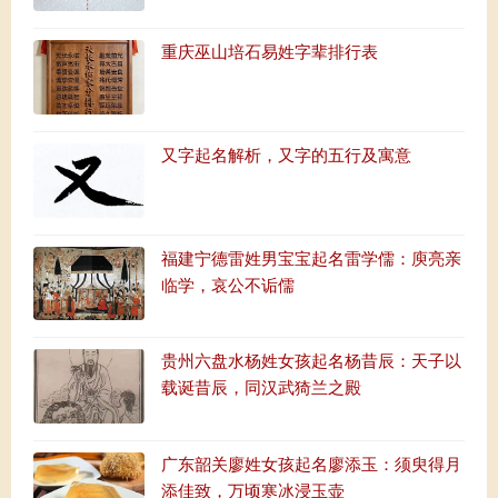
重庆巫山培石易姓字辈排行表
又字起名解析，又字的五行及寓意
福建宁德雷姓男宝宝起名雷学儒：庾亮亲
临学，哀公不诟儒
贵州六盘水杨姓女孩起名杨昔辰：天子以
载诞昔辰，同汉武猗兰之殿
广东韶关廖姓女孩起名廖添玉：须臾得月
添佳致，万顷寒冰浸玉壶