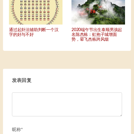
通过起卦法辅助判断一个汉
2020端午节出生泰顺男孩起
字的好与不好
名陈杰栋：虹抱子城增面
势，晕飞杰栋跨风烟
发表回复
昵称*