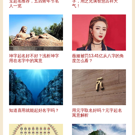
宝起名推荐，五四青年节名
字，用之充满智慧吉祥大
人一览
气！
坤字起名好不好？浅析坤字
薇娅被罚13.41亿从八字的角
用在名字中的寓意
度怎么看？
知道喜用就能起好名字吗？
用元字取名好吗？元字起名
寓意解析