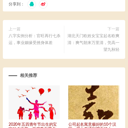
分享到：
上一篇
下一篇
八字实例分析：官旺再行七杀
湖北天门欧姓女宝宝起名欧爽
运，事业姻缘受挫身体差
清：爽气朝来万里清，凭高一
望九秋轻
相关推荐
2020年五四青年节出生的宝
公司起名寓意极好的10个汉