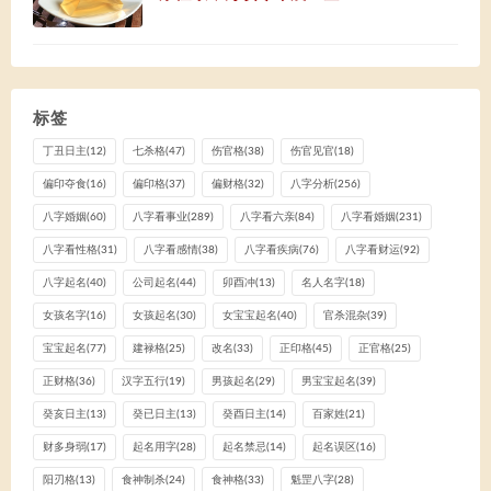
标签
丁丑日主
(12)
七杀格
(47)
伤官格
(38)
伤官见官
(18)
偏印夺食
(16)
偏印格
(37)
偏财格
(32)
八字分析
(256)
八字婚姻
(60)
八字看事业
(289)
八字看六亲
(84)
八字看婚姻
(231)
八字看性格
(31)
八字看感情
(38)
八字看疾病
(76)
八字看财运
(92)
八字起名
(40)
公司起名
(44)
卯酉冲
(13)
名人名字
(18)
女孩名字
(16)
女孩起名
(30)
女宝宝起名
(40)
官杀混杂
(39)
宝宝起名
(77)
建禄格
(25)
改名
(33)
正印格
(45)
正官格
(25)
正财格
(36)
汉字五行
(19)
男孩起名
(29)
男宝宝起名
(39)
癸亥日主
(13)
癸已日主
(13)
癸酉日主
(14)
百家姓
(21)
财多身弱
(17)
起名用字
(28)
起名禁忌
(14)
起名误区
(16)
阳刃格
(13)
食神制杀
(24)
食神格
(33)
魁罡八字
(28)