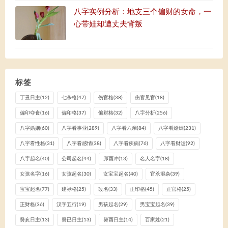
八字实例分析：地支三个偏财的女命，一
心带娃却遭丈夫背叛
标签
丁丑日主
(12)
七杀格
(47)
伤官格
(38)
伤官见官
(18)
偏印夺食
(16)
偏印格
(37)
偏财格
(32)
八字分析
(256)
八字婚姻
(60)
八字看事业
(289)
八字看六亲
(84)
八字看婚姻
(231)
八字看性格
(31)
八字看感情
(38)
八字看疾病
(76)
八字看财运
(92)
八字起名
(40)
公司起名
(44)
卯酉冲
(13)
名人名字
(18)
女孩名字
(16)
女孩起名
(30)
女宝宝起名
(40)
官杀混杂
(39)
宝宝起名
(77)
建禄格
(25)
改名
(33)
正印格
(45)
正官格
(25)
正财格
(36)
汉字五行
(19)
男孩起名
(29)
男宝宝起名
(39)
癸亥日主
(13)
癸已日主
(13)
癸酉日主
(14)
百家姓
(21)