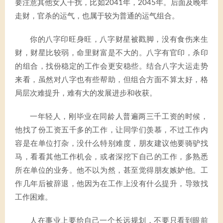
要注意其他女人干扰，比如2041年，2045年。后面及晚年
走财，官杀的运气，也属于较为普通的运气组合。
你的八字印旺身旺，八字财星被戳脚，没有食伤来生
财，财星比较弱，命里财富是不大的。八字有官印，杀印
的组合，找份稳定的工作会更安稳些。结合八字大运走势
来看，虽然对八字也有些帮助，但组合方面不算太好，格
局层次难提升，难有大的发展进步和收获。
一年轻人，刚毕业在同龄人普遍两三千工资的时候，
他找了份工资五千多的工作，让同学们羡慕，不过工作内
容是在单位打杂，没什么特别难度，朋友建议他要骑驴找
马，看看其他工作机会，或者深挖下自己的工作，多熟悉
所在单位的业务。他不以为然，甚至觉得朋友嫉妒他。工
作几年后被辞退，他因为在工作上没有什么提升，导致找
工作困难。
人在事业上要给自己一个长远规划，不要只看到眼前