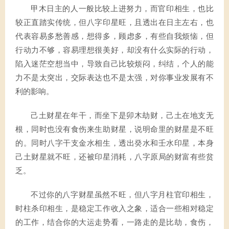
甲木日主的人一般比较上进努力，而官印相生，也比
较正直踏实传统，但八字印星旺，且透出在日主左右，也
代表容易多愁善感，想得多，顾虑多，有些自我烦恼，但
行动力不够，容易理想很美好，却没有什么实际的行动，
陷入迷茫空想当中，导致自己比较烦闷，纠结，个人的能
力不是太突出，交际表达也不是太强，对你事业发展有不
利的影响。
己土财星在年干，而坐下是卯木劫财，己土在地支无
根，同时也没有食伤来生助财星，说明命里的财星是不旺
的。同时八字干支金水相生，透出癸水和壬水印星，本身
己土财星就不旺，还被印星消耗，八字原局的财富有些贫
乏。
不过你的八字财星虽然不旺，但八字月柱官印相生，
时柱杀印相生，是稳定工作收入之象，适合一些相对稳定
的工作，结合你的大运走势看，一路走的是比劫，食伤，