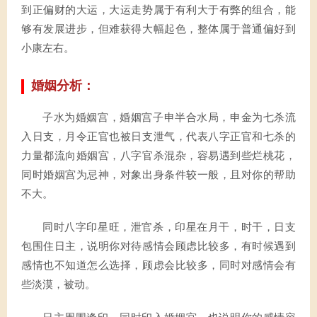
到正偏财的大运，大运走势属于有利大于有弊的组合，能
够有发展进步，但难获得大幅起色，整体属于普通偏好到
小康左右。
婚姻分析：
子水为婚姻宫，婚姻宫子申半合水局，申金为七杀流
入日支，月令正官也被日支泄气，代表八字正官和七杀的
力量都流向婚姻宫，八字官杀混杂，容易遇到些烂桃花，
同时婚姻宫为忌神，对象出身条件较一般，且对你的帮助
不大。
同时八字印星旺，泄官杀，印星在月干，时干，日支
包围住日主，说明你对待感情会顾虑比较多，有时候遇到
感情也不知道怎么选择，顾虑会比较多，同时对感情会有
些淡漠，被动。