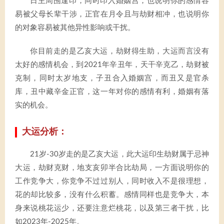
日主周围逢印，同时印入婚姻宫，也说明你的感情容
易被父母长辈干涉，正官在月令且与劫财相冲，也说明你
的对象容易被其他异性影响或干扰。
你目前走的是乙亥大运，劫财得生助，大运而言没有
太好的感情机会，到2021年辛丑年，天干辛克乙，劫财被
克制，同时太岁地支，子丑合入婚姻宫，而丑又是官杀
库，丑中藏辛金正官，这一年对你的感情有利，婚姻有落
实的机会。
大运分析：
21岁-30岁走的是乙亥大运，此大运印生劫财属于忌神
大运，劫财克财，地支亥卯半合比劫局，一方面说明你的
工作竞争大，你竞争不过过别人，同时收入不是很理想，
花的却比较多，没有什么积蓄。感情同样也是竞争大，本
身来说桃花运少，还要注意烂桃花，以及第三者干扰，比
如2023年-2025年。