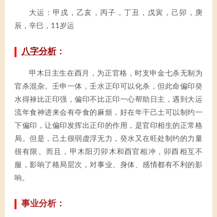
大运：甲戌，乙亥，丙子，丁丑，戊寅，己卯，庚
辰，辛巳，11岁运
八字分析
：
甲木日主生在酉月，为正官格，时支申金七杀无制为
官杀混杂。壬申一体，壬水正印可以化杀，但此命偏印癸
水得禄比正印强，偏印不比正印一心帮助日主，遇到大运
流年食神进来会有夺食的麻烦，好在年干己土可以制约一
下偏印，让偏印发挥出正印的作用，是官印相生的正常格
局。但是，己土很弱虚浮无力，癸水又在旺处制约的力量
很有限。而且，甲木阳刃卯木和酉官相冲，卯酉相互不
服，影响了格局层次，对事业、身体、感情都有不利的影
响。
事业分析：