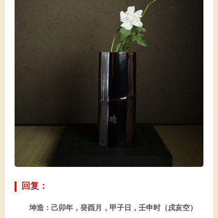
回复：
坤造：己卯年，癸酉月，甲子日，壬申时（戌亥空）