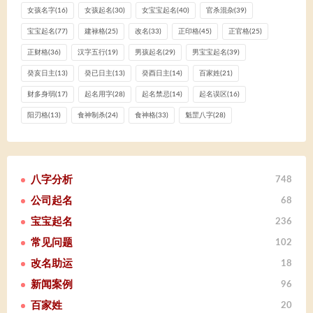
女孩名字
(16)
女孩起名
(30)
女宝宝起名
(40)
官杀混杂
(39)
宝宝起名
(77)
建禄格
(25)
改名
(33)
正印格
(45)
正官格
(25)
正财格
(36)
汉字五行
(19)
男孩起名
(29)
男宝宝起名
(39)
癸亥日主
(13)
癸已日主
(13)
癸酉日主
(14)
百家姓
(21)
财多身弱
(17)
起名用字
(28)
起名禁忌
(14)
起名误区
(16)
阳刃格
(13)
食神制杀
(24)
食神格
(33)
魁罡八字
(28)
八字分析
748
公司起名
68
宝宝起名
236
常见问题
102
改名助运
18
新闻案例
96
百家姓
20