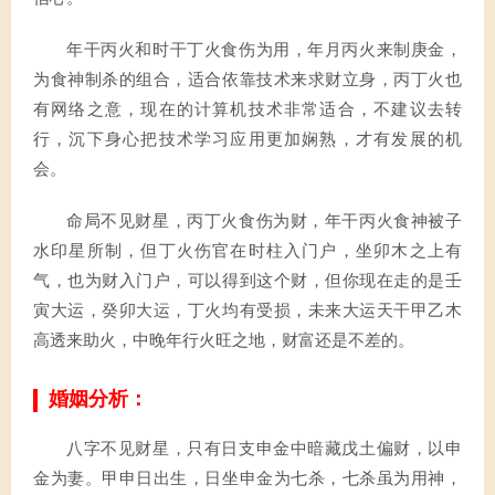
年干丙火和时干丁火食伤为用，年月丙火来制庚金，
为食神制杀的组合，适合依靠技术来求财立身，丙丁火也
有网络之意，现在的计算机技术非常适合，不建议去转
行，沉下身心把技术学习应用更加娴熟，才有发展的机
会。
命局不见财星，丙丁火食伤为财，年干丙火食神被子
水印星所制，但丁火伤官在时柱入门户，坐卯木之上有
气，也为财入门户，可以得到这个财，但你现在走的是壬
寅大运，癸卯大运，丁火均有受损，未来大运天干甲乙木
高透来助火，中晚年行火旺之地，财富还是不差的。
婚姻分析：
八字不见财星，只有日支申金中暗藏戊土偏财，以申
金为妻。甲申日出生，日坐申金为七杀，七杀虽为用神，