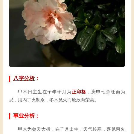
八字分析
：
甲木日主生在子年子月为
正印格
，庚申七杀旺而为
忌，用丙丁火制杀，冬木见火而欣欣向荣矣。
事业分析：
甲木为参天大树，在子月出生，天气较寒，喜见丙火