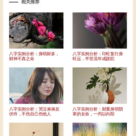
相关推荐
八字实例分析：身弱财多，
八字实例分析：印旺复行身
财神不真之命
旺运，半世流年成蹉跎
八字实例分析：哭泣淋淋反
八字实例分析：财重身弱阴
伏吟，不伤自己伤他人
寒的女命，一丙以向阳