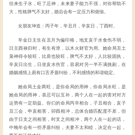
但来生子水，旺了忌神，未来妻子能力不强，对你帮助不
大，性格脾气不太好，婚后会有一定压力和烦恼。
女朋友坤造：丙子年，辛丑月，辛亥日，丁酉时。
辛金日主生在丑月为偏印格，地支亥子水食伤不弱，
日主酉禄归时，有生有泄，以木火财官为用。她命局丑土
枭神得令较旺，比肩也较旺，脾气不太好，人比较固执，
辛亥日出生，日坐亥水伤官，容易对另一半不满挑剔，在
婚姻感情上易有口舌矛盾纠纷，不利感情的和谐稳定。
她命局土金两旺，是你命局的用神，你命局水旺，是
她命局的用神，喜忌可以互补，两个人在一起的害对对方
运势有一定助益。你们的命局丙辛相合，子丑相合，亥子
丑三会，申亥相害，卯酉相冲，总体合婚匹配度不差，但
由于日支之间相害，时支之间相冲，两个人在一起的话，
中晚年会有一些矛盾纠纷，夫妻不太和睦，决定在一起，