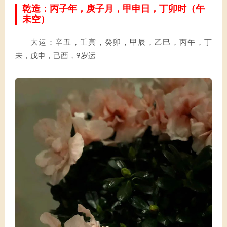
乾造：丙子年，庚子月，甲申日，丁卯时（午
未空）
大运：辛丑，壬寅，癸卯，甲辰，乙巳，丙午，丁
未，戊申，己酉，9岁运