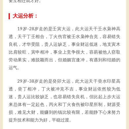
要互相迁就才好。
大运分析：
19岁-28岁走的是壬寅大运，此大运天干壬水枭神高
透，天干丁壬相合，丁火伤官被壬水枭神合克，容易错失
良机，才华受阻，贵人运缺乏，事业财运低迷，地支寅木
比肩较旺，寅申相冲，事业上竞争很大，容易被他人窃取
劳动果实，难脱颖而出，但婚姻宫逢冲，有遇到和结婚的
运气。
29岁-38岁走的是癸卯大运，此大运天干癸水印星高
透，癸丁相冲，丁火被冲克不吉，事业财运依然较为低
迷，贵人运比较缺乏，也容易错失良机，但比起上步大运
来总体有一定起色，丙火和丁火食伤被印星所制，财源受
损，难见大财，能赚到的钱比较有限，若能静下心来努力
提升技术和能力为好，平稳过渡。