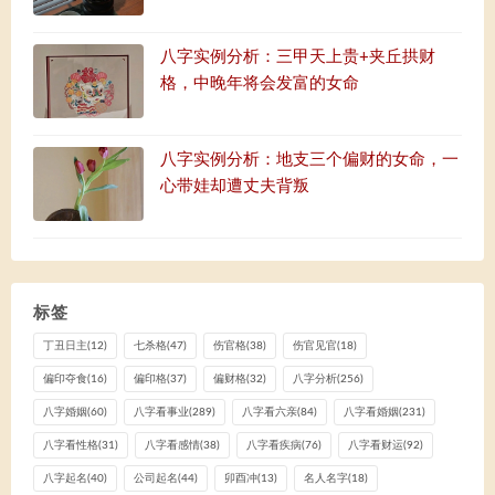
八字实例分析：三甲天上贵+夹丘拱财
格，中晚年将会发富的女命
八字实例分析：地支三个偏财的女命，一
心带娃却遭丈夫背叛
标签
丁丑日主
(12)
七杀格
(47)
伤官格
(38)
伤官见官
(18)
偏印夺食
(16)
偏印格
(37)
偏财格
(32)
八字分析
(256)
八字婚姻
(60)
八字看事业
(289)
八字看六亲
(84)
八字看婚姻
(231)
八字看性格
(31)
八字看感情
(38)
八字看疾病
(76)
八字看财运
(92)
八字起名
(40)
公司起名
(44)
卯酉冲
(13)
名人名字
(18)