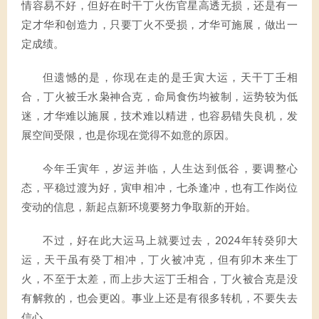
情容易不好，但好在时干丁火伤官星高透无损，还是有一
定才华和创造力，只要丁火不受损，才华可施展，做出一
定成绩。
但遗憾的是，你现在走的是壬寅大运，天干丁壬相
合，丁火被壬水枭神合克，命局食伤均被制，运势较为低
迷，才华难以施展，技术难以精进，也容易错失良机，发
展空间受限，也是你现在觉得不如意的原因。
今年壬寅年，岁运并临，人生达到低谷，要调整心
态，平稳过渡为好，寅申相冲，七杀逢冲，也有工作岗位
变动的信息，新起点新环境要努力争取新的开始。
不过，好在此大运马上就要过去，2024年转癸卯大
运，天干虽有癸丁相冲，丁火被冲克，但有卯木来生丁
火，不至于太差，而上步大运丁壬相合，丁火被合克是没
有解救的，也会更凶。事业上还是有很多转机，不要失去
信心。