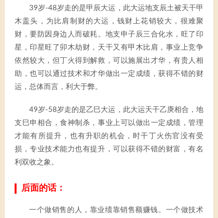
39岁-48岁走的是甲辰大运，此大运地支辰土被天干甲
木盖头，为比肩制财的大运，钱财上花销较大，很难聚
财，要防因身边人而破耗。地支申子辰三合化水，旺了印
星，印星旺了卯木劫财，天干又有甲木比肩，事业上竞争
依然较大，但丁火得到解救，可以施展出才华，有贵人相
助，也可以通过技术和才华做出一定成绩，获得不错的财
运，总体而言，利大于弊。
49岁-58岁走的是乙巳大运，此大运天干乙庚相合，地
支巳申相合，食神制杀，事业上可以做出一定成绩，管理
才能有所提升，也有升职的机会，时干丁火伤官没有受
损，专业技术能力也有提升，可以获得不错的财富，有名
利双收之象。
后面的话：
一个做销售的人，靠业绩靠销售额赚钱。一个做技术