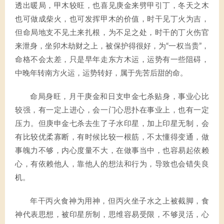
透出暖局，甲木较旺，也喜见庚金来劈甲引丁，冬天之木
也可做成柴火，也可发挥甲木的价值，时干见丁火为吉，
但命局地支不见土来扎根，为不足之处，时干的丁火伤官
来泄身，坐卯木劫财之上，被保护得很好，为“一权当贵”，
命格不会太差，只是早年走东方木运，运势有一些阻碍，
中晚年转南方火运，运势转好，属于先苦后甜的命。
命局身旺，月干庚金和日支申金七杀贴身，事业心比
较强，有一定上进心，会一门心思扑在事业上，也有一定
压力。但庚申金七杀去生了子水印星，加上印星无制，会
有比较优柔寡断，有时候比较一根筋，不太懂得变通，做
事魄力不够，内心度量不大，在做事当中，也容易起依赖
心，有依赖他人，靠他人的想法和行为，导致也会错失良
机。
年干丙火食神为用神，但丙火坐子水之上被截脚，食
神代表思想，被印星所制，思维容易受限，不够灵活，心