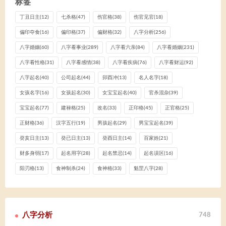
标签
丁丑日主
(12)
七杀格
(47)
伤官格
(38)
伤官见官
(18)
偏印夺食
(16)
偏印格
(37)
偏财格
(32)
八字分析
(256)
八字婚姻
(60)
八字看事业
(289)
八字看六亲
(84)
八字看婚姻
(231)
八字看性格
(31)
八字看感情
(38)
八字看疾病
(76)
八字看财运
(92)
八字起名
(40)
公司起名
(44)
卯酉冲
(13)
名人名字
(18)
女孩名字
(16)
女孩起名
(30)
女宝宝起名
(40)
官杀混杂
(39)
宝宝起名
(77)
建禄格
(25)
改名
(33)
正印格
(45)
正官格
(25)
正财格
(36)
汉字五行
(19)
男孩起名
(29)
男宝宝起名
(39)
癸亥日主
(13)
癸已日主
(13)
癸酉日主
(14)
百家姓
(21)
财多身弱
(17)
起名用字
(28)
起名禁忌
(14)
起名误区
(16)
阳刃格
(13)
食神制杀
(24)
食神格
(33)
魁罡八字
(28)
八字分析
748