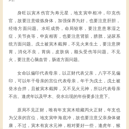
身旺以寅木伤官为寿元星，地支寅申相冲，印克伤
官，故要注意锻炼身体，加强保养为好，也要注意肝胆，
经络方面问题。水旺成势，命局较寒，要注意患寒湿之
症，关节炎等，申亥相害，也要注意肾脏，膀胱，泌尿系
统方面问题。戊土被寅木截脚，不见火来生土，要注意脾
胃，消化不良，胃病，皮肤病，额头受伤等问题。不见
火，要注意心脑血管，肠道方面问题。
女命以偏印代表母亲，以正财代表父亲，八字不见偏
印，可以年干母亲的宫位代表母亲，年干为戊土，戊土被
癸水合拌，且被寅木截脚，又不见火元神，所以代表母亲
不吉。逢虎年以及甲木、癸水出现的年份要多注意下。
原局不见正财，唯有年支寅木暗藏丙火正财，年支也
为父亲的宫位，地支寅申海底冲，故也要注意父亲身体健
康，不过，寅木有亥水元神，相对要好一些，逢虎年，猴