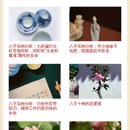
八字实例分析：七杀偏印太
八字实例分析：年少放纵不
旺导致抑郁，同时有“天使和
知愁，囹圄蹉跎半世哀
魔鬼”属性的女命
八字实例分析：日坐伤官带
八字十神的恋爱观
阳刃，感情工作仍需历练的
女命