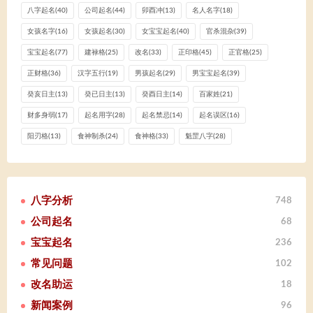
八字起名
(40)
公司起名
(44)
卯酉冲
(13)
名人名字
(18)
女孩名字
(16)
女孩起名
(30)
女宝宝起名
(40)
官杀混杂
(39)
宝宝起名
(77)
建禄格
(25)
改名
(33)
正印格
(45)
正官格
(25)
正财格
(36)
汉字五行
(19)
男孩起名
(29)
男宝宝起名
(39)
癸亥日主
(13)
癸已日主
(13)
癸酉日主
(14)
百家姓
(21)
财多身弱
(17)
起名用字
(28)
起名禁忌
(14)
起名误区
(16)
阳刃格
(13)
食神制杀
(24)
食神格
(33)
魁罡八字
(28)
八字分析
748
公司起名
68
宝宝起名
236
常见问题
102
改名助运
18
新闻案例
96