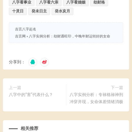
八字看事业
八字看六亲
八字看婚姻
劫财格
十灵日
癸未日主
癸水亥月
吉言八字起名
吉言网
»
八字实例分析：劫财遇旺印，中晚年财运转好的女命
分享到：
上一篇
下一篇
八字中的“害”代表什么？
八字实例分析：专禄格禄神刑
冲穿并现，女命体差情绪消极
相关推荐