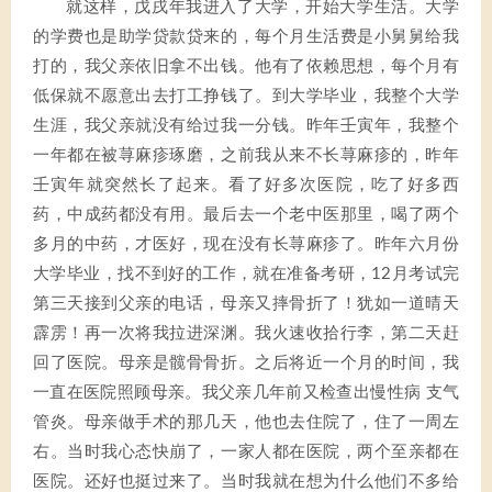
就这样，戊戌年我进入了大学，开始大学生活。大学
的学费也是助学贷款贷来的，每个月生活费是小舅舅给我
打的，我父亲依旧拿不出钱。他有了依赖思想，每个月有
低保就不愿意出去打工挣钱了。到大学毕业，我整个大学
生涯，我父亲就没有给过我一分钱。昨年壬寅年，我整个
一年都在被荨麻疹琢磨，之前我从来不长荨麻疹的，昨年
壬寅年就突然长了起来。看了好多次医院，吃了好多西
药，中成药都没有用。最后去一个老中医那里，喝了两个
多月的中药，才医好，现在没有长荨麻疹了。昨年六月份
大学毕业，找不到好的工作，就在准备考研，12月考试完
第三天接到父亲的电话，母亲又摔骨折了！犹如一道晴天
霹雳！再一次将我拉进深渊。我火速收拾行李，第二天赶
回了医院。母亲是髋骨骨折。之后将近一个月的时间，我
一直在医院照顾母亲。我父亲几年前又检查出慢性病 支气
管炎。母亲做手术的那几天，他也去住院了，住了一周左
右。当时我心态快崩了，一家人都在医院，两个至亲都在
医院。还好也挺过来了。当时我就在想为什么他们不多给