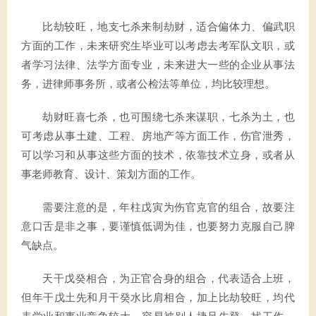
比劫较旺，地支七杀来制劫财，适合偏体力、偏武职
方面的工作，未来研究生毕业可以考虑去考军队文职，或
者学习法律、法学方面专业，未来进大一些的企业从事法
务，进律师事务所，或者公检法等单位，均比较理想。
劫财旺喜七杀，也可围绕七杀来谋职，七杀为土，也
可考虑从事土建、工程、房地产等方面工作，伤官泄秀，
可以学习和从事这些方面的技术，依靠技术立身，或者从
事老师教育、设计、策划方面的工作。
需要注意的是，年柱戊寅为伤官克官的组合，故要注
意口舌是非之事，要谨慎低调为佳，也要努力克服自己脾
气缺点。
天干戊癸相合，为正官合身的组合，代表适合上班，
但年干戊土先和月干癸水比肩相合，加上比劫较旺，均代