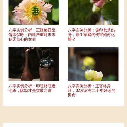
八字实例分析：正财格日坐
八字实例分析：偏印七杀伤
偏印伏吟，内耗严重对未来
身，原生家庭的伤害如何化
缺乏信心的女命
解？
八字实例分析：印旺财旺逢
八字实例分析：正官格身
七杀，比劫才是突破之道
旺，32岁后有二十年好运的
男命