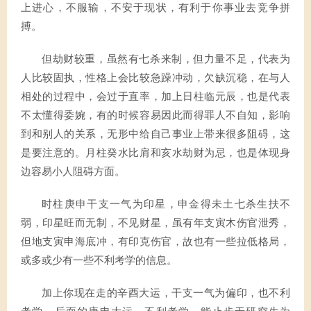
上进心，不服输，不安于现状，有利于你事业去竞争拼
搏。
但劫财较重，虽然有七杀来制，但力量不足，代表为
人比较固执，性格上会比较急躁冲动，欠缺沉稳，在与人
相处的过程中，会过于直率，加上日柱临元辰，也是代表
不太懂得委婉，有的时候容易因此而得罪人不自知，影响
到和别人的关系，无形中给自己事业上带来很多阻碍，这
是要注意的。月柱癸水比肩和亥水劫财为忌，也是体现身
边容易小人阻碍方面。
时柱庚申干支一气为印星，申金得未土七杀生扶不
弱，印星旺而无制，不见财星，虽有年支寅木伤官泄秀，
但地支寅申海底冲，有印克伤官，故也有一些拉低格局，
或多或少有一些不利考学的信息。
加上你现在走的辛酉大运，干支一气为偏印，也不利