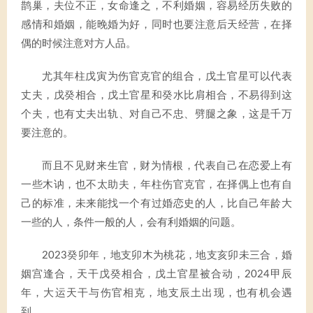
鹊巢，夫位不正，女命逢之，不利婚姻，容易经历失败的
感情和婚姻，能晚婚为好，同时也要注意后天经营，在择
偶的时候注意对方人品。
尤其年柱戊寅为伤官克官的组合，戊土官星可以代表
丈夫，戊癸相合，戊土官星和癸水比肩相合，不易得到这
个夫，也有丈夫出轨、对自己不忠、劈腿之象，这是千万
要注意的。
而且不见财来生官，财为情根，代表自己在恋爱上有
一些木讷，也不太助夫，年柱伤官克官，在择偶上也有自
己的标准，未来能找一个有过婚恋史的人，比自己年龄大
一些的人，条件一般的人，会有利婚姻的问题。
2023癸卯年，地支卯木为桃花，地支亥卯未三合，婚
姻宫逢合，天干戊癸相合，戊土官星被合动，2024甲辰
年，大运天干与伤官相克，地支辰土出现，也有机会遇
到。