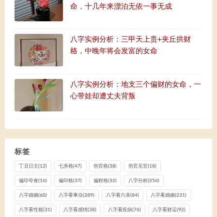
命，十几年来漂泊无依一事无成
八字实例分析：三甲天上贵+夹丘拱财
格，中晚年将会发富的女命
八字实例分析：地支三个偏财的女命，一
心带娃却遭丈夫背叛
标签
丁丑日主
(12)
七杀格
(47)
伤官格
(38)
伤官见官
(18)
偏印夺食
(16)
偏印格
(37)
偏财格
(32)
八字分析
(256)
八字婚姻
(60)
八字看事业
(289)
八字看六亲
(84)
八字看婚姻
(231)
八字看性格
(31)
八字看感情
(38)
八字看疾病
(76)
八字看财运
(92)