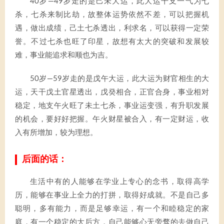
40岁—49岁走的是己未大运，此大运干支一气为七
杀，七杀来制比劫，故整体运势依然不差，可以把握机
遇，做出成绩，己土七杀透出，利求名，可以获得一定荣
誉。不过七杀也旺了印星，故想有太大的突破和发展较
难，事业能追求和顺也为吉。
50岁—59岁走的是戊午大运，此大运为财官相生的大
运，天干戊土官星透出，戊癸相合，正官合身，事业相对
稳定，地支午火旺了未土七杀，事业运变强，有升职发展
的机会，要好好把握。午火财星被合入，有一定财运，收
入有所增加，较为理想。
后面的话：
生活中有的人能够在学业上专心的念书，取得高学
历，能够在事业上全力的打拼，取得好成就。不是自己多
聪明，多有能力，而是足够幸运，有一个和睦稳定的家
庭，有一个稳定的大后方，自己能够心无旁骛的去做自己