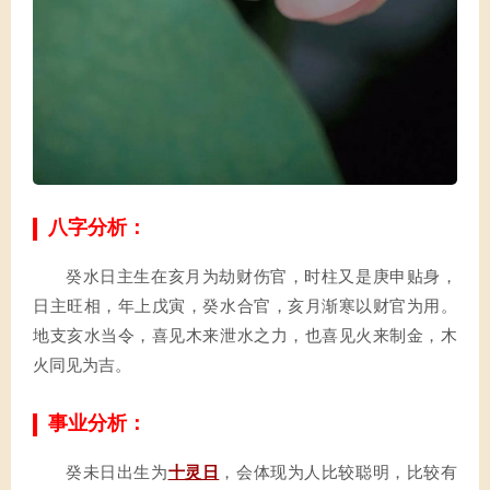
八字分析：
癸水日主生在亥月为劫财伤官，时柱又是庚申贴身，
日主旺相，年上戊寅，癸水合官，亥月渐寒以财官为用。
地支亥水当令，喜见木来泄水之力，也喜见火来制金，木
火同见为吉。
事业分析：
癸未日出生为
十灵日
，会体现为人比较聪明，比较有