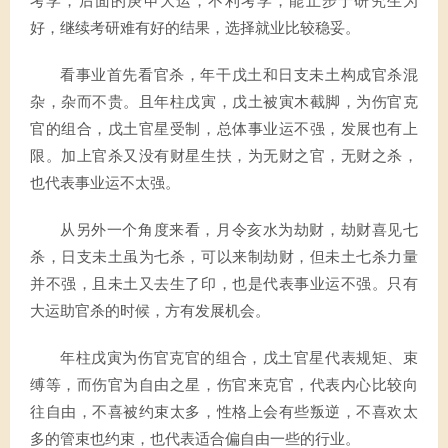
考学，后面的庚申大运，不利考学，能止步于研究生为
好，继续考研难有好的结果，选择就业比较稳妥。
看事业首先看官杀，年干戊土和日支未土构成官杀混
杂，杂而不贵。且年柱戊寅，戊土被寅木截脚，为伤官克
官的组合，戊土官星受制，总体事业运不强，发展也有上
限。加上官杀又没有财星生扶，为无财之官，无财之杀，
也代表事业运不太强。
从另外一个角度来看，月令亥水为劫财，劫财喜见七
杀，日支未土虽为七杀，可以来制劫财，但未土七杀力量
并不强，且未土又去生了印，也是代表事业运不强。只有
大运助官杀的时候，方有发展机会。
年柱戊寅为伤官克官的组合，戊土官星代表规矩、束
缚等，而伤官为自由之星，伤官来克官，代表内心比较向
往自由，不喜被约束太多，性格上会有些叛逆，不喜欢太
多的管束也约束，也代表适合偏自由一些的行业。