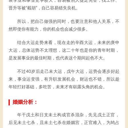
表学业和事业竞争较大，容易被别人捷足先登，找工作、
晋升等被“截胡”，自己容易错失良机。
所以，把自己做强的同时，也要注意和他人关系，不
然即使你有能力，你的机会也会减少很多。
结合大运走势来看，现在走的辛酉大运，未来的庚申
大运，总体运势不太理想，这二十年也是你的青年时期，
是发展事业的最佳时期，也代表这个期间起色不大。
不过40岁后走己未大运，戊午大运，运势会逐步好起
来，事业运变强，有升职发展机会，财运也不错，所以趁
年轻打好基础，多吃苦，未来才有崭露头角的机会。
婚姻分析：
年干戊土和日支未土构成官杀混杂，先见戊土正官，
后见未土七杀，且未土七杀在婚姻宫，正官难入，为鸠占