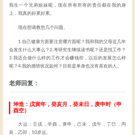
我生一个兄弟姐妹呢，现在所有所有的责任都在我的身
上，我真的好累好累。
现在想请教您几个问题。
1.自己健康方面要注意哪方面呢？我和我的父母近几年
会发生什么大事么？2.考研究生继续读书呢？还是找工作？
3.我适合做什么样的工作才会赚钱些，以后的发展怎么样
呢？4.我的感情状况如何？目前是单身也没有喜欢的人。
老师回复：
坤造：戊寅年，癸亥月，癸未日，庚申时（申
酉空）
大运：壬戌，辛酉，庚申，己未，戊午，丁巳，丙
辰，乙卯，10岁运。