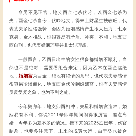
命局不见正官，地支酉金七杀伏吟，以酉金七杀为
夫，酉金七杀当令，伏吟地支，得未土财星生扶较旺，代
表丈夫多性格强势，会因为婚姻感情产生很大压力，七杀
克身，金木相战，也很容易有矛盾、冲突、不和，地支酉
酉自刑，也代表婚姻环境并非太过理想。
一般而言，乙酉日出生的女性很多都婚姻不顺利，当
然也不是绝对，需要看组合来定，因为乙木在酉金临绝
地，
婚姻宫
为酉金，绝地有绝情的意思，也代表夫妻感情
很容易冷淡僵化，地支酉金伏吟到婚姻宫，也有夫妻感情
反反复复之象，也为不利之处。
今年癸卯年，地支卯酉相冲，夫星和婚姻宫逢冲，婚
姻易有不利，你说2011辛卯年期间闹得很厉害，差点离
婚，今年多为差不多的情况。接下来的2025乙巳年，伤官
制杀，也要多注意下。未来的戊寅大运，由于癸水被合