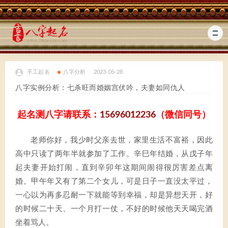
手工起名
八字分析
2023-05-28
八字实例分析：七杀旺而婚姻宫伏吟，夫妻如同仇人
起名测八字请联系：
15696012236
（微信同号）
老师你好，我少时父亲去世，家里生活不富裕，因此
高中只读了两年半就参加了工作。辛巳年结婚，从戊子年
起夫妻开始打闹，直到辛卯年这期间闹得很厉害差点离
婚。甲午年又有了第二个女儿，可是日子一直没太平过，
一心以为再多忍耐一下就能等到幸福，却是异想天开，好
的时候二十天、一个月打一仗，不好的时候他天天喝完酒
坐着骂人。