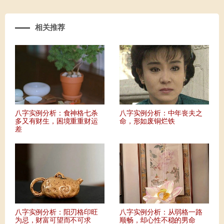
相关推荐
八字实例分析：食神格七杀
八字实例分析：中年丧夫之
多又有财生，困境重重财运
命，形如废铜烂铁
差
八字实例分析：阳刃格印旺
八字实例分析：从弱格一路
为忌，财富可望而不可求
顺畅，却心性不稳的男命