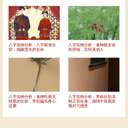
八字实例分析：八字财来生
八字实例分析：食神格女命
官，能嫁贵夫的女命
的苦恼，言轻莫劝人
八字实例分析：食神旺相无
八字实例分析：男命比劫克
财星的女命，常犯偏头疼心
财正官合身，感情中容易忽
还累
视对方感受