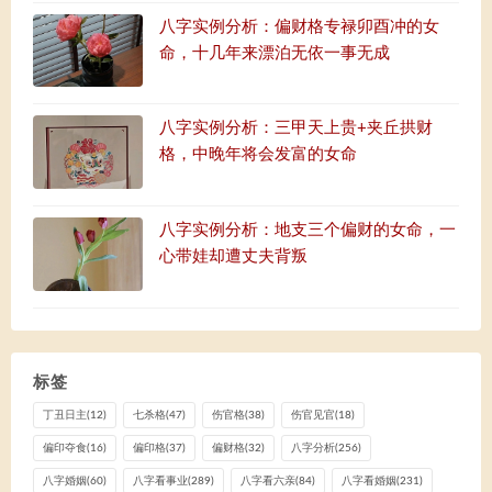
八字实例分析：偏财格专禄卯酉冲的女
命，十几年来漂泊无依一事无成
八字实例分析：三甲天上贵+夹丘拱财
格，中晚年将会发富的女命
八字实例分析：地支三个偏财的女命，一
心带娃却遭丈夫背叛
标签
丁丑日主
(12)
七杀格
(47)
伤官格
(38)
伤官见官
(18)
偏印夺食
(16)
偏印格
(37)
偏财格
(32)
八字分析
(256)
八字婚姻
(60)
八字看事业
(289)
八字看六亲
(84)
八字看婚姻
(231)