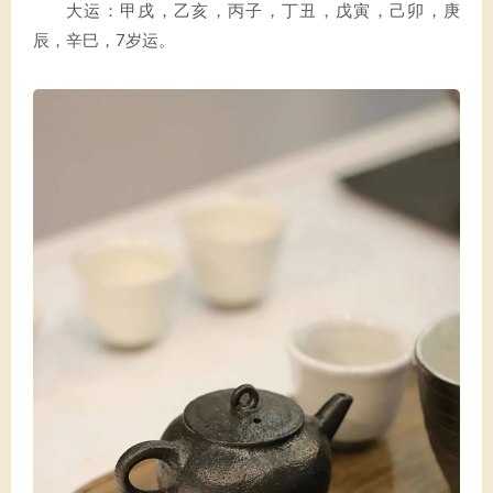
大运：甲戌，乙亥，丙子，丁丑，戊寅，己卯，庚
辰，辛巳，7岁运。