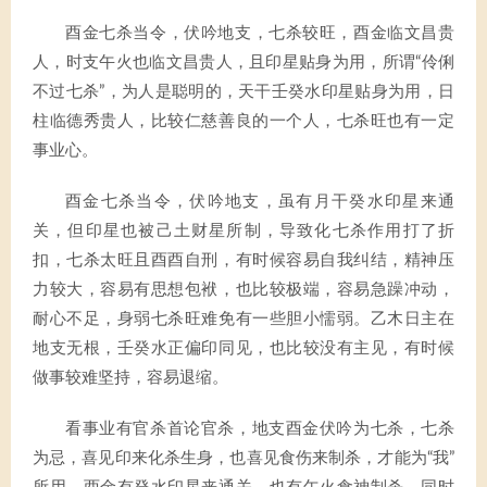
酉金七杀当令，伏吟地支，七杀较旺，酉金临文昌贵
人，时支午火也临文昌贵人，且印星贴身为用，所谓“伶俐
不过七杀”，为人是聪明的，天干壬癸水印星贴身为用，日
柱临德秀贵人，比较仁慈善良的一个人，七杀旺也有一定
事业心。
酉金七杀当令，伏吟地支，虽有月干癸水印星来通
关，但印星也被己土财星所制，导致化七杀作用打了折
扣，七杀太旺且酉酉自刑，有时候容易自我纠结，精神压
力较大，容易有思想包袱，也比较极端，容易急躁冲动，
耐心不足，身弱七杀旺难免有一些胆小懦弱。乙木日主在
地支无根，壬癸水正偏印同见，也比较没有主见，有时候
做事较难坚持，容易退缩。
看事业有官杀首论官杀，地支酉金伏吟为七杀，七杀
为忌，喜见印来化杀生身，也喜见食伤来制杀，才能为“我”