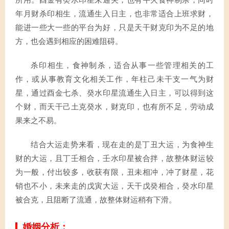
所用。酉金有癸水印星来通关，也有午火食神制杀，同时
年月财杀印相生，流通生入日主，也非常适合上班求财，
能进一些大一些的平台为好，只是天干财克印为不足的地
方，也会遇到相应的困难阻碍。
杀印相生，食神制杀，适合从事一些管理相关的工
作，或从事教育文化相关工作，年柱己未干支一气为财
星，通过酉金七杀、癸水印星流通生入日主，可以得到这
个财，而天干己土克癸水，财克印，也有所不足，劳动成
果来之不易。
结合大运走势来看，现在走的是丁丑大运，为食神生
财的大运，且丁壬相合，壬水印星被合拌，故整体财运较
为一般，付出较多，收获有限，丑未相冲，冲了财星，花
销也不小，未来走的戊寅大运，天干戊癸相合，癸水印星
被合克，且阻断了流通，故整体财运稍有下滑。
婚姻分析：