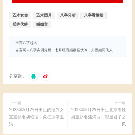
乙木女命
乙木酉月
八字分析
八字看婚姻
反吟伏吟
婚姻宫
吉言八字起名
吉言网
»
八字实例分析：七杀旺而婚姻宫伏吟，夫妻如同仇人
分享到：
上一篇
下一篇
2023年5月25日出生的绍兴女
2023年5月29日出生北京潘姓
宝宝起名胡钰洁，象征冰清玉
男宝起名潘济白，彰显君子之
洁
风