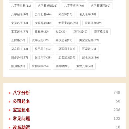
八字看性格
(31)
八字看感情
(38)
八字看疾病
(76)
八字看财运
(92)
八字起名
(40)
公司起名
(44)
卯酉冲
(13)
名人名字
(18)
女孩名字
(16)
女孩起名
(30)
女宝宝起名
(40)
官杀混杂
(39)
宝宝起名
(77)
建禄格
(25)
改名
(33)
正印格
(45)
正官格
(25)
正财格
(36)
汉字五行
(19)
男孩起名
(29)
男宝宝起名
(39)
癸亥日主
(13)
癸已日主
(13)
癸酉日主
(14)
百家姓
(21)
财多身弱
(17)
起名用字
(28)
起名禁忌
(14)
起名误区
(16)
阳刃格
(13)
食神制杀
(24)
食神格
(33)
魁罡八字
(28)
八字分析
748
公司起名
68
宝宝起名
236
常见问题
102
改名助运
18