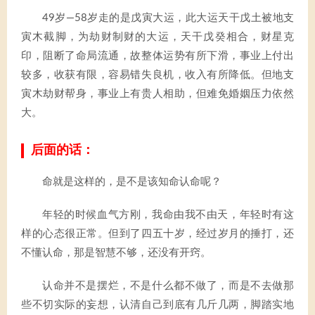
49岁—58岁走的是戊寅大运，此大运天干戊土被地支
寅木截脚，为劫财制财的大运，天干戊癸相合，财星克
印，阻断了命局流通，故整体运势有所下滑，事业上付出
较多，收获有限，容易错失良机，收入有所降低。但地支
寅木劫财帮身，事业上有贵人相助，但难免婚姻压力依然
大。
后面的话：
命就是这样的，是不是该知命认命呢？
年轻的时候血气方刚，我命由我不由天，年轻时有这
样的心态很正常。但到了四五十岁，经过岁月的捶打，还
不懂认命，那是智慧不够，还没有开窍。
认命并不是摆烂，不是什么都不做了，而是不去做那
些不切实际的妄想，认清自己到底有几斤几两，脚踏实地