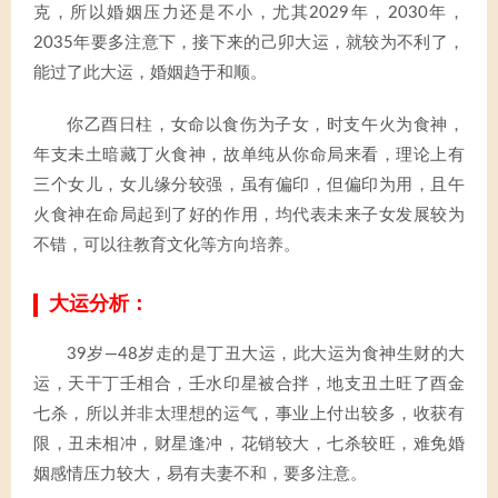
克，所以婚姻压力还是不小，尤其2029年，2030年，
2035年要多注意下，接下来的己卯大运，就较为不利了，
能过了此大运，婚姻趋于和顺。
你乙酉日柱，女命以食伤为子女，时支午火为食神，
年支未土暗藏丁火食神，故单纯从你命局来看，理论上有
三个女儿，女儿缘分较强，虽有偏印，但偏印为用，且午
火食神在命局起到了好的作用，均代表未来子女发展较为
不错，可以往教育文化等方向培养。
大运分析：
39岁—48岁走的是丁丑大运，此大运为食神生财的大
运，天干丁壬相合，壬水印星被合拌，地支丑土旺了酉金
七杀，所以并非太理想的运气，事业上付出较多，收获有
限，丑未相冲，财星逢冲，花销较大，七杀较旺，难免婚
姻感情压力较大，易有夫妻不和，要多注意。