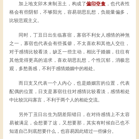
加上地支卯木来制丑土，构成了
偏印夺食
，也代表性
格会有些阴郁，不够阳光，容易胡思乱想，负能量偏多，
比较悲观主义。
同时，丁丑日出生临寡宿，寡宿不利女人感情的神煞
之一，寡宿也代表会有些孤僻，不太喜欢和其他人交往，
对于感情比较看淡，缺乏一些主动，相比于婚姻，往往有
其他觉得更高的追求，喜欢胡思乱想，个性沉郁，消极悲
观，多愁善感，不利于感情婚姻中的相处。
而日支又代表一个人内心，也是婚姻宫的位置，代表
配偶的位置，日支是寡宿往往对感情比较看淡，感情相处
中比较沉闷寡言，不利于两个人的相处交流。
另外丁丑日出生为阴差阳错日，在对待感情上不太容
易被满足，会想要了这，又想要那，其实有时候自己也不
知道自己到底想要什么，也容易因此错过一些缘分。