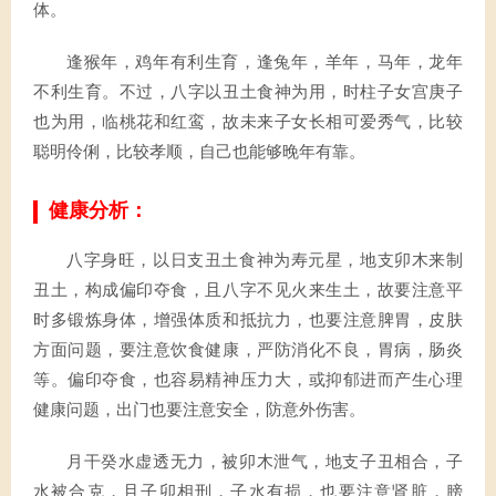
体。
逢猴年，鸡年有利生育，逢兔年，羊年，马年，龙年
不利生育。不过，八字以丑土食神为用，时柱子女宫庚子
也为用，临桃花和红鸾，故未来子女长相可爱秀气，比较
聪明伶俐，比较孝顺，自己也能够晚年有靠。
健康分析：
八字身旺，以日支丑土食神为寿元星，地支卯木来制
丑土，构成偏印夺食，且八字不见火来生土，故要注意平
时多锻炼身体，增强体质和抵抗力，也要注意脾胃，皮肤
方面问题，要注意饮食健康，严防消化不良，胃病，肠炎
等。偏印夺食，也容易精神压力大，或抑郁进而产生心理
健康问题，出门也要注意安全，防意外伤害。
月干癸水虚透无力，被卯木泄气，地支子丑相合，子
水被合克，且子卯相刑，子水有损，也要注意肾脏，膀