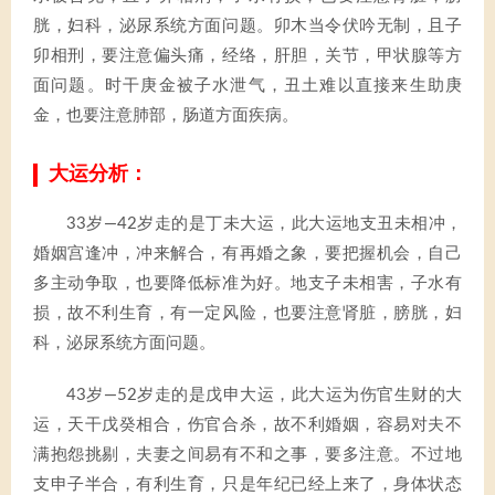
胱，妇科，泌尿系统方面问题。卯木当令伏吟无制，且子
卯相刑，要注意偏头痛，经络，肝胆，关节，甲状腺等方
面问题。时干庚金被子水泄气，丑土难以直接来生助庚
金，也要注意肺部，肠道方面疾病。
大运分析：
33岁—42岁走的是丁未大运，此大运地支丑未相冲，
婚姻宫逢冲，冲来解合，有再婚之象，要把握机会，自己
多主动争取，也要降低标准为好。地支子未相害，子水有
损，故不利生育，有一定风险，也要注意肾脏，膀胱，妇
科，泌尿系统方面问题。
43岁—52岁走的是戊申大运，此大运为伤官生财的大
运，天干戊癸相合，伤官合杀，故不利婚姻，容易对夫不
满抱怨挑剔，夫妻之间易有不和之事，要多注意。不过地
支申子半合，有利生育，只是年纪已经上来了，身体状态