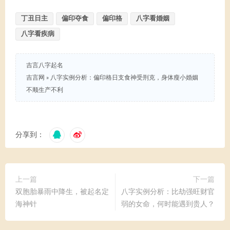
丁丑日主
偏印夺食
偏印格
八字看婚姻
八字看疾病
吉言八字起名
吉言网
»
八字实例分析：偏印格日支食神受刑克，身体瘦小婚姻
不顺生产不利
分享到：
上一篇
下一篇
双胞胎暴雨中降生，被起名定
八字实例分析：比劫强旺财官
海神针
弱的女命，何时能遇到贵人？