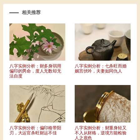
相关推荐
八字实例分析：财多身弱用
八字实例分析：七杀旺而婚
偏印的男命，度人无数却无
姻宫伏吟，夫妻如同仇人
法自度
八字实例分析：偏印格带阳
八字实例分析：财重身轻又
刃，大运官杀旺财运不佳
不入从财格，逆境方能检验
人之底色