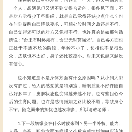
现在的状态有些矛盾，想遇见一个人，但又害怕遇见
一个人，想遇见但又遇不到觉得合适的，很多见了面，不
是对方觉得少了些眼缘，就是自己觉得还缺少点什么？也
在时刻提醒自己降低要求，可相处段时间之后还是不行。
自己觉得还可以的对方又觉得不行。也许真的是如那句话
所说：“命里有时终须有，命里无时莫强求”。自己各方面也
正处于不尴不尬的阶段，年龄不小了，长相也不是很出
众，皮肤也不太好，身子还比较瘦小。对未来也越来越没
有信心。
也不知道是不是身体方面有什么原因吗？从小到大都
没有胖过，给人的感觉就是特别瘦，睡眠质量不好伴随自
己好多年了，皮肤状态也变得越来越不好。也有些担心今
后的生育问题。也许是感情婚姻之路比较不顺，导致身心
不宁。随之而来的担忧也越发增多。所以请教老师：
1.下一段姻缘会在什么时候来到？另一半外貌、能力、
人品、身高、职业方面怎样呢？今后在感情婚姻中应该注