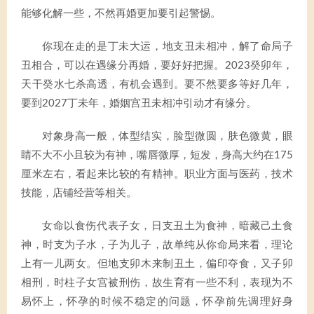
能够化解一些，不然再婚更加要引起警惕。
你现在走的是丁未大运，地支丑未相冲，解了命局子
丑相合，可以在遇缘分再婚，要好好把握。2023癸卯年，
天干癸水七杀高透，有机会遇到。要不然要多等好几年，
要到2027丁未年，婚姻宫丑未相冲引动才有缘分。
对象身高一般，体型结实，脸型微圆，肤色微黄，眼
睛不大不小且较为有神，嘴唇微厚，短发，身高大约在175
厘米左右，看起来比较的有精神。职业方面与医药，技术
技能，店铺经营等相关。
女命以食伤代表子女，日支丑土为食神，暗藏己土食
神，时支为子水，子为儿子，故单纯从你命局来看，理论
上有一儿两女。但地支卯木来制丑土，偏印夺食，又子卯
相刑，时柱子女宫被刑伤，故生育有一些不利，表现为不
易怀上，怀孕的时候不稳定的问题，怀孕前先调理好身