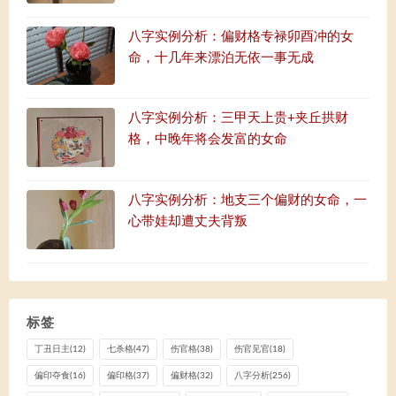
八字实例分析：偏财格专禄卯酉冲的女
命，十几年来漂泊无依一事无成
八字实例分析：三甲天上贵+夹丘拱财
格，中晚年将会发富的女命
八字实例分析：地支三个偏财的女命，一
心带娃却遭丈夫背叛
标签
丁丑日主
(12)
七杀格
(47)
伤官格
(38)
伤官见官
(18)
偏印夺食
(16)
偏印格
(37)
偏财格
(32)
八字分析
(256)