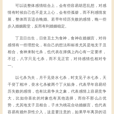
可以说整体感情组合上，会有些容易胡思乱想，对感
情有时候自己也不是太上心，会有些孤僻，而不利感情发
展，整体而言适合晚婚。若早年经历失败的感情，晚一些
步入婚姻殿堂，反而有利婚姻稳定。
丁丑日出生，日坐丑土为食神，食神在婚姻宫，对待
感情有一些理想化，有自己的想法和标准尤其是地支子丑
相合，食神来制七杀，也代表在择偶上内心有一定要求，
不过，八字只见七杀，而不见正官，对待感情也相对专
一。
以七杀为夫，月干见癸水七杀，时支见子水七杀，天
干癸丁相冲，癸水七杀被两个丁火贴身，代表早年容易经
历失败的感情，也有比肩争夫之象，代表感情上容易竞争
大，比如你喜欢的对象也有其他选择，而你不那么占优
势，尤其地支子丑相合，子水为桃花合动婚姻宫，也代表
容易有婚外异性介入，这是要注意的，如果早年离异的话