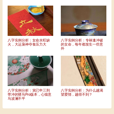
八字实例分析：女命水旺缺
八字实例分析：专禄逢冲破
火，大运枭神夺食压力大
的女命，每年都发生一些意
外
八字实例分析：寅已申三刑
八字实例分析：为什么越渴
带冲的驿马Pro版本，心猿意
望爱情，越得不到？
马波澜不平