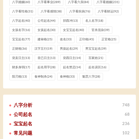
八字婚姻
(60)
八字看事业
(289)
八字看六亲
(84)
八字看婚姻
(231)
八字看性格
(31)
八字看感情
(38)
八字看疾病
(76)
八字看财运
(92)
八字起名
(40)
公司起名
(44)
卯酉冲
(13)
名人名字
(18)
女孩名字
(16)
女孩起名
(30)
女宝宝起名
(40)
官杀混杂
(39)
宝宝起名
(77)
建禄格
(25)
改名
(33)
正印格
(45)
正官格
(25)
正财格
(36)
汉字五行
(19)
男孩起名
(29)
男宝宝起名
(39)
癸亥日主
(13)
癸已日主
(13)
癸酉日主
(14)
百家姓
(21)
财多身弱
(17)
起名用字
(28)
起名禁忌
(14)
起名误区
(16)
阳刃格
(13)
食神制杀
(24)
食神格
(33)
魁罡八字
(28)
八字分析
748
公司起名
68
宝宝起名
236
常见问题
102