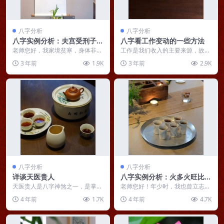
八字分析
八字分析
八字实例分析：夫宫受刑子女
八字看工作变动的一些方法
星受损，婚姻不顺子女难生养
老师您好，我家境贫寒，身体非常
工作是我们收入的主要来源，故若
差劲，虽然学的师范专业但是不喜
工作差那么财运肯定不会好了，实
3 年前
1.9K
3 年前
2.9K
欢小孩，便一直在企业...
际上一个人的生辰八字...
八字分析
八字分析
详谈天医贵人
八字实例分析：火多火旺比劫
争财的女命，夫唯不争而天下
天医贵人是八字神煞之一，是掌管
老师您好！年少时，我也曾立志要
疾病之事的星神。命逢天医贵人，
莫能与之争
为一代人做些什么，然而物换星移
4 年前
1.7K
4 年前
4.7K
为喜用且得生旺，主一...
白云苍狗，出了校门才...