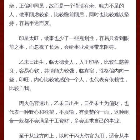
杂，正偏印同见，故而是一个谨慎有余、魄力不足的
人，做事顾虑较多，比较瞻前顾后，同时也比较难以坚
持，容易半途而废。
印星太旺，做事也少了一些规划性，容易只看到眼
前之事，而忽视了长远，会给事业发展带来阻碍。
乙未日出生，临天德贵人，入正印格，比较仁慈善
良，容易心软，共情能力较强，临寡宿，性格偏内向一
些，印旺，内心比较敏感的一个人，也代表有依赖性，
比较自我。
丙火伤官透出，乙未日出生，日坐未土为偏财，也
代表一种野心和欲望，不服输，有贪婪的一面，这种组
合一般都不会满足于工资财，多会追求自己的事业。
至于从业方向上，以时干丙火伤官为用，适合从事