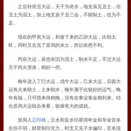
之后转癸丑大运，天干为癸水，地支虽见丑土，但
丑土为湿土，加上地支亥子丑三会，不能制土，也为不
足。
现在的甲寅大运，和接下来的乙卯大运，比劫太
旺，同时又去克了原局的未土，所以依然不利。
丙辰大运，辰也依旧为湿土，制水不足，不过大运
天干丙火泄身，稍好一些。
晚年进入丁巳大运，戊午大运，己未大运，后面大
运有火来助土，土来制水，晚年属于比较好的运气，晚
年有福，只可惜来得稍晚，没有在事业黄金期到来。结
合原局大运组合来看，较难有大的成就。
原局入
正印格
，壬水和亥水印星得申金和辛金官杀
生扶不弱，财星制印无力，时支又见子水偏印，官杀混