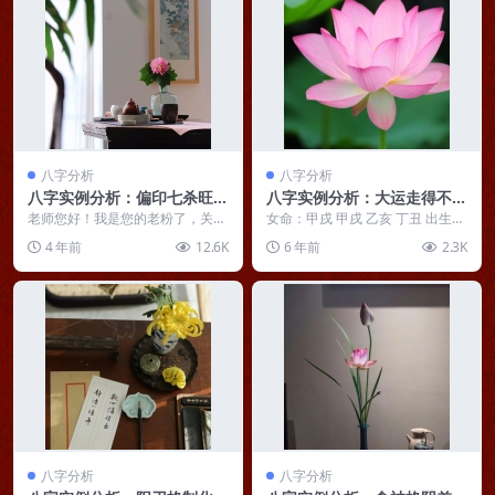
八字分析
八字分析
八字实例分析：偏印七杀旺的
八字实例分析：大运走得不太
女命，接受平凡才能不平凡
好的正财格八字
老师您好！我是您的老粉了，关注
女命：甲戌 甲戌 乙亥 丁丑 出生地
了很久今天也鼓起勇气找您测算。
晋北 我自认从小学习不差，可是
4 年前
12.6K
6 年前
2.3K
女，阳历 1998...
每到大考中考高...
八字分析
八字分析