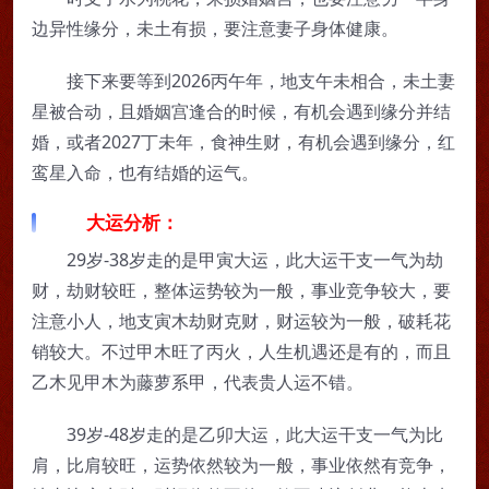
边异性缘分，未土有损，要注意妻子身体健康。
接下来要等到2026丙午年，地支午未相合，未土妻
星被合动，且婚姻宫逢合的时候，有机会遇到缘分并结
婚，或者2027丁未年，食神生财，有机会遇到缘分，红
鸾星入命，也有结婚的运气。
大运分析：
29岁-38岁走的是甲寅大运，此大运干支一气为劫
财，劫财较旺，整体运势较为一般，事业竞争较大，要
注意小人，地支寅木劫财克财，财运较为一般，破耗花
销较大。不过甲木旺了丙火，人生机遇还是有的，而且
乙木见甲木为藤萝系甲，代表贵人运不错。
39岁-48岁走的是乙卯大运，此大运干支一气为比
肩，比肩较旺，运势依然较为一般，事业依然有竞争，