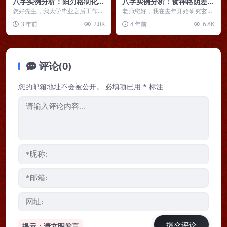
八字实例分析：阳刃格制化不
八字实例分析：食神格阴差阳
力缺乏变通，工作感情处处碰
错日女命，一颗不容易满足的
您好先生，我大学毕业之后工作行
老师您好，我在去年开始研究玄学
壁
业自己感觉一直往下走，而且每2
心
后便关注了您，现在每天上午读您
3 年前
2.0K
4 年前
6.8K
年一跳槽。每次去一个...
点评的八字已经成为习...
评论(0)
您的邮箱地址不会被公开。
必填项已用
*
标注
提示：请文明发言