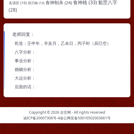
食神格
(33)
魁罡八字
食神制杀
(24)
名误区
(16)
阳刃格
(13)
(28)
老师回复：
乾造：壬申年，辛亥月，乙未日，丙子时（辰巳空）
八字分析：
事业分析：
婚姻分析：
大运分析：
后面的话：
Copyright © 2026
吉言网
- All rights reserved
渝ICP备20007306号-4
渝公网安备50010502003661号