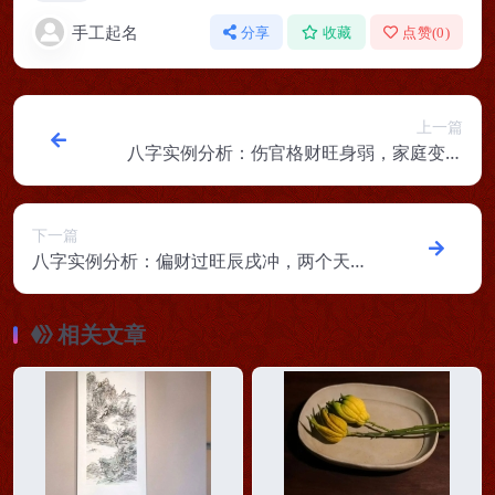
手工起名
分享
收藏
点赞(
0
)
上一篇
八字实例分析：伤官格财旺身弱，家庭变故
爱情撕心裂肺
下一篇
八字实例分析：偏财过旺辰戌冲，两个天罗
地网的女命
相关文章