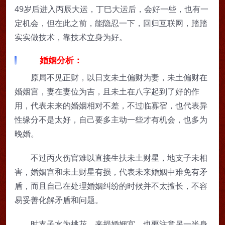
49岁后进入丙辰大运，丁巳大运后，会好一些，也有一
定机会，但在此之前，能隐忍一下，回归互联网，踏踏
实实做技术，靠技术立身为好。
婚姻分析：
原局不见正财，以日支未土偏财为妻，未土偏财在
婚姻宫，妻在妻位为吉，且未土在八字起到了好的作
用，代表未来的婚姻相对不差，不过临寡宿，也代表异
性缘分不是太好，自己要多主动一些才有机会，也多为
晚婚。
不过丙火伤官难以直接生扶未土财星，地支子未相
害，婚姻宫和未土财星有损，代表未来婚姻中难免有矛
盾，而且自己在处理婚姻纠纷的时候并不太擅长，不容
易妥善化解矛盾和问题。
时支子水为桃花，来损婚姻宫，也要注意另一半身