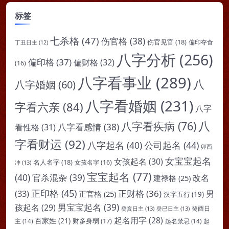
标签
七杀格
(47)
伤官格
(38)
伤官见官
(18)
偏印夺食
丁丑日主
(12)
八字分析
(256)
偏印格
(37)
偏财格
(32)
(16)
八字看事业
(289)
八
八字婚姻
(60)
八字看婚姻
(231)
字看六亲
(84)
八字
八
八字看疾病
(76)
八字看感情
(38)
看性格
(31)
字看财运
(92)
八字起名
(40)
公司起名
(44)
卯酉
女宝宝起名
女孩起名
(30)
名人名字
(18)
女孩名字
(16)
冲
(13)
宝宝起名
(77)
(40)
官杀混杂
(39)
改名
建禄格
(25)
正印格
(45)
(33)
正财格
(36)
男
正官格
(25)
汉字五行
(19)
男宝宝起名
(39)
孩起名
(29)
癸亥日主
(13)
癸已日主
(13)
癸酉日
起名用字
(28)
百家姓
(21)
财多身弱
(17)
起
主
(14)
起名禁忌
(14)