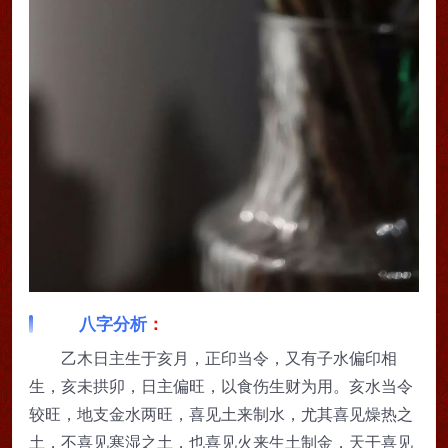
八字分析
：
乙木日主生于亥月，正印当令，又有子水偏印相
生，亥未拱卯，日主偏旺，以食伤生财为用。亥水当令
较旺，地支金水两旺，喜见土来制水，尤其喜见燥热之
土，不喜见寒湿之土，也喜见火来生土制金，天干喜见