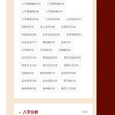
八字看婚姻
(231)
八字看性格
(31)
八字看感情
(38)
八字看疾病
(76)
八字看财运
(92)
八字起名
(40)
公司起名
(44)
卯酉冲
(13)
名人名字
(18)
女孩名字
(16)
女孩起名
(30)
女宝宝起名
(40)
官杀混杂
(39)
宝宝起名
(77)
建禄格
(25)
改名
(33)
正印格
(45)
正官格
(25)
正财格
(36)
汉字五行
(19)
男孩起名
(29)
男宝宝起名
(39)
癸亥日主
(13)
癸已日主
(13)
癸酉日主
(14)
百家姓
(21)
财多身弱
(17)
起名用字
(28)
起名禁忌
(14)
起名误区
(16)
阳刃格
(13)
食神制杀
(24)
食神格
(33)
魁罡八字
(28)
八字分析
748