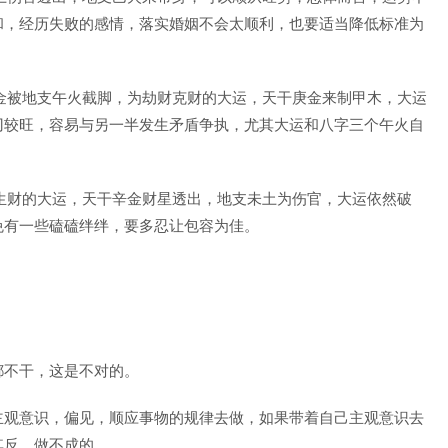
和，经历失败的感情，落实婚姻不会太顺利，也要适当降低标准为
庚金被地支午火截脚，为劫财克财的大运，天干庚金来制甲木，大运
刃较旺，容易与另一半发生矛盾争执，尤其大运和八字三个午火自
官生财的大运，天干辛金财星透出，地支未土为伤官，大运依然破
免有一些磕磕绊绊，要多忍让包容为佳。
。
都不干，这是不对的。
主观意识，偏见，顺应事物的规律去做，如果带着自己主观意识去
其反，做不成的。