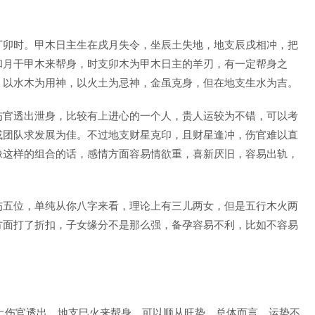
丁卯时。甲木日主生在戌月失令，坐辰土失地，地支辰戌相冲，把
和月干甲木来帮身，时支卯木为甲木日主的羊刃，有一定帮身之
，以水木为用神，以火土为忌神，金虽克身，但在地支生水为吉。
伤官透出泄身，比较有上进心的一个人，贵人运较为不错，可以考
或团队求发展为佳。不过地支财星克印，且财星逢冲，伤官难以直
像这样的组合的话，感情方面容易情欲重，喜新厌旧，容易出轨，
伤五位，单纯从你八字来看，理论上有三儿两女，但是五行木火两
方面打了折扣，子女缘分不是那么强，备孕容易不利，比如不容易
己土伤官透出，地支巳火来帮身，可以顺从旺势，总体而言，运势不