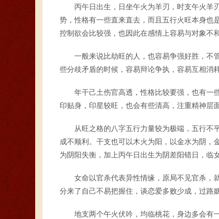
丙午日出生，日坐午火为羊刃，时支午火羊
势，性格有一些直来直去，而且五行火旺本身也
控制欲会比较强，也因此在感情上容易与对象不
一般来说比劫旺的人，也容易争强好胜，不
些分歧矛盾的时候，容易辩论争执，容易互相消
年干己土伤官高透，性格比较要强，也有一
印贴身，印星较旺，也会有些清高，注重精神层
从旺之格的八字五行力量较为极端，五行不
成不顺利。干支也可以木火为阳，以金水为阴，
为阴阳失衡，加上丙午日出生为阴差阳错日，临
女命以官杀代表异性情缘，原局不见官杀，
分来了自己不易把握住，谈恋爱多败少成，过路
地支两个午火伏吟，均临桃花，身边多会有一