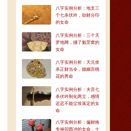
八字实例分析：地支三
个七杀伏吟，劫财分印
的女命
八字实例分析：三个天
罗地网，捅了魁罡窝的
女命
八字实例分析：天元坐
杀正财当令，婚姻宫桃
花的男命
八字实例分析：夫宫七
杀伏吟制化两立，感情
迟迟不能尘埃落定的女
命
八字实例分析：偏财格
专禄卯酉冲的女命，十