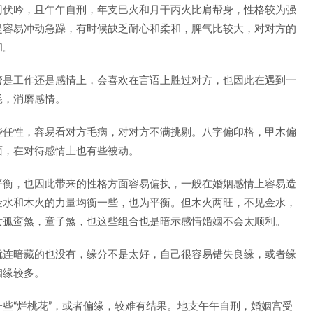
刃伏吟，且午午自刑，年支巳火和月干丙火比肩帮身，性格较为强
是容易冲动急躁，有时候缺乏耐心和柔和，脾气比较大，对对方的
和。
管是工作还是感情上，会喜欢在言语上胜过对方，也因此在遇到一
耗，消磨感情。
些任性，容易看对方毛病，对对方不满挑剔。八字偏印格，甲木偏
面，在对待感情上也有些被动。
平衡，也因此带来的性格方面容易偏执，一般在婚姻感情上容易造
金水和木火的力量均衡一些，也为平衡。但木火两旺，不见金水，
女孤鸾煞，童子煞，也这些组合也是暗示感情婚姻不会太顺利。
就连暗藏的也没有，缘分不是太好，自己很容易错失良缘，或者缘
姻缘较多。
些“烂桃花”，或者偏缘，较难有结果。地支午午自刑，婚姻宫受