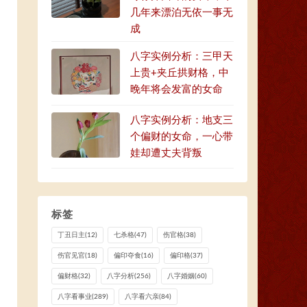
几年来漂泊无依一事无
成
八字实例分析：三甲天
上贵+夹丘拱财格，中
晚年将会发富的女命
八字实例分析：地支三
个偏财的女命，一心带
娃却遭丈夫背叛
标签
丁丑日主
(12)
七杀格
(47)
伤官格
(38)
伤官见官
(18)
偏印夺食
(16)
偏印格
(37)
偏财格
(32)
八字分析
(256)
八字婚姻
(60)
八字看事业
(289)
八字看六亲
(84)