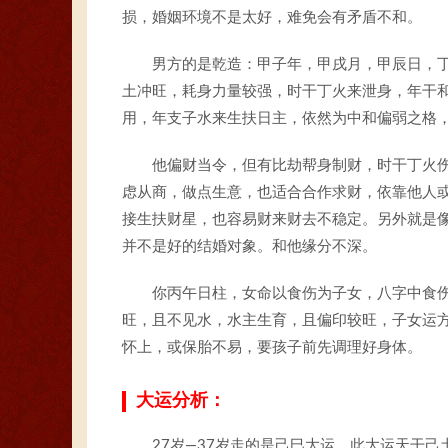
损，婚姻环境不是太好，难免会有矛盾不和。
男方的是乾造：甲子年，甲戌月，甲辰日，
土冲旺，耗身力量较强，时干丁火来泄身，年干
用，年支子水来生扶日主，依然为中和偏弱之格
他偏财当令，但有比劫帮身制财，时干丁火
虑从商，做点生意，也适合合作求财，依靠他人
接生扶财星，也容易财来财去不稳定。另外就是
并不是好的结婚对象。和他缘分不深。
你丙午日柱，女命以食伤为子女，八字中食
旺，且不见水，水主生育，且偏印较旺，子女运
怀上，或保胎不易，要孩子前先调理好身体。
大运分析：
27岁—37岁走的是己巳大运，此大运天干