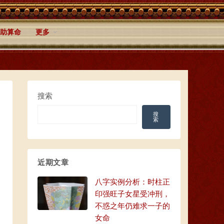
助算命
更多
搜索
搜
索
近期文章
八字实例分析：时柱正
印强旺子女星受冲刑，
不惑之年仍难求一子的
女命