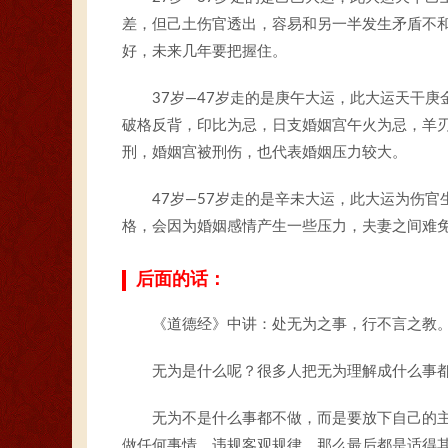
差，但己土伤官透出，容易和另一半发生矛盾不
好，未来几年要把握住。
37岁—47岁走的是庚午大运，此大运天干
破格反背，印比为忌，日支婚姻宫午火为忌，羊
刑，婚姻宫被刑伤，也代表婚姻压力较大。
47岁—57岁走的是辛未大运，此大运为伤
格，会因为婚姻感情产生一些压力，夫妻之间难
后面的话：
《道德经》中讲：处无为之事，行不言之教
无为是什么呢？很多人把无为理解成什么事
无为不是什么事都不做，而是要放下自己的
做任何事情，违规客观规律，那么最后都是适得