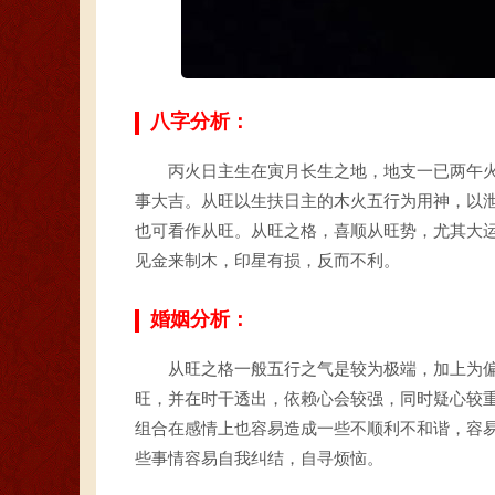
八字分析：
丙火日主生在寅月长生之地，地支一已两午
事大吉。从旺以生扶日主的木火五行为用神，以
也可看作从旺。从旺之格，喜顺从旺势，尤其大
见金来制木，印星有损，反而不利。
婚姻分析：
从旺之格一般五行之气是较为极端，加上为
旺，并在时干透出，依赖心会较强，同时疑心较
组合在感情上也容易造成一些不顺利不和谐，容
些事情容易自我纠结，自寻烦恼。