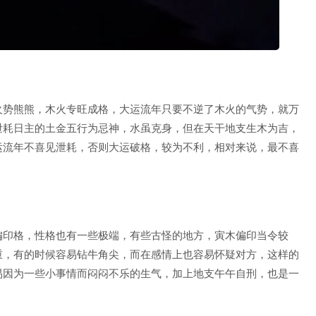
火势熊熊，木火专旺成格，大运流年只要不逆了木火的气势，就万
泄耗日主的土金五行为忌神，水虽克身，但在天干地支生木为吉，
运流年不喜见泄耗，否则大运破格，较为不利，相对来说，最不喜
偏印格，性格也有一些极端，有些古怪的地方，寅木偏印当令较
重，有的时候容易钻牛角尖，而在感情上也容易怀疑对方，这样的
易因为一些小事情而闷闷不乐的生气，加上地支午午自刑，也是一