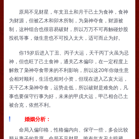
原局不见财星，年支丑土和月干己土为食神，食神
为财源，但被乙木和卯木所制，为枭神夺食，财源被
制，这种组合也很容易破财，所以万万不可再触碰炒股
投机等事，做生意也不可投入太大，适可而止为好。
你19岁后进入丁丑、丙子大运，天干丙丁火虽为忌
神，但也旺了己土食神，通关乙木偏印，在一定程度上
解救了枭神夺食带来的不利影响，所以这20年你做生意
会相对顺利，生活也相对小资，但现在进入乙亥大运，
天干乙木枭神夺食，运势走低，所以破财是难免的，凡
事也要保守行事为好，未来的甲戌大运，甲己相合己土
被合克，依然不利。
婚姻分析：
命局入偏印格，性格偏内向、保守一些，多会比较
顺从妻子的意愿，命局不见财星，唯有年支丑土暗藏，