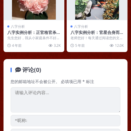
八字分析
八字分析
八字实例分析：正官格官杀混
八字实例分析：官星合身而身
杂不见印星，感情错判难斩情
弱的正官格男命，职场压力重
先生您好，我从小家庭条件不好，
老师您好！每天通过阅读您的文
丝
父亲脾气大，算是有点文化，高中
重
章，对人生和命运有了更深的理
4 年前
3.2K
5 年前
12.0K
学历，但是工作不好，...
解。人生既然是一场修行，...
评论(0)
您的邮箱地址不会被公开。
必填项已用
*
标注