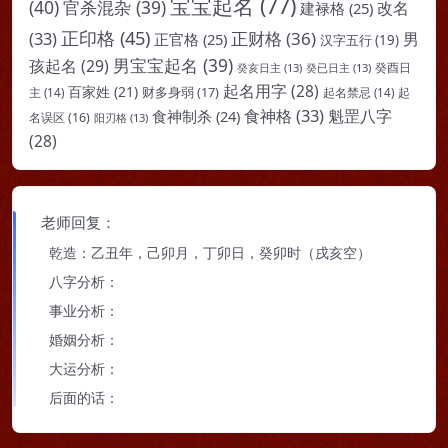
宝宝起名
(77)
(40)
官杀混杂
(39)
改名
建禄格
(25)
正印格
(45)
(33)
正财格
(36)
男
正官格
(25)
汉字五行
(19)
男宝宝起名
(39)
孩起名
(29)
癸亥日主
(13)
癸已日主
(13)
癸酉日
起名用字
(28)
百家姓
(21)
财多身弱
(17)
起
主
(14)
起名禁忌
(14)
食神格
(33)
魁罡八字
食神制杀
(24)
名误区
(16)
阳刃格
(13)
(28)
老师回复：
乾造：乙丑年，己卯月，丁卯日，癸卯时（戌亥空）
八字分析：
事业分析：
婚姻分析：
大运分析：
后面的话：