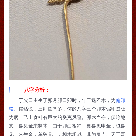
八字分析：
丁火日主生于卯月卯日卯时，年干透乙木，为
偏印
格
。俗话说，三卯凶恶多，你的八字三个卯木偏印过旺
为病，己土食神有巨大的受克风险。卯木当令，伏吟地
支，喜见金来制木，由于卯酉相冲，更喜见申金，也喜
见土来生金，单独见土，和木相战，非为最吉。天干喜