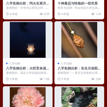
八字实例分析：丙火生寅月偏
十神喜忌与性格的一些关系
印劫财，女命性格孤僻自私
老师您好！今年内心苦闷之时，有
伤官为忌神，常会对自己作过高的
幸在网上与您相遇，看您“独具慧
评价，而有蔑视他人的趋势，任性
4 年前
6.5K
4 年前
1.2K
眼，指点人生”。他人...
而为，一意孤行，不愿...
八字分析
八字分析
八字实例分析：火旺官杀混杂
八字实例分析：长生月坐阳刃
的女命，事业感情愤懑不畅
心气强，要建立正确的富贵观
老师您好，我从小学业就比较优
老师您好！一直关注您发的文章，
秀，个性也比较要强。家庭条件在
写得很好对我个人易学学习进步很
3 年前
1.9K
5 年前
2.8K
我们市也不错，父母也重...
大，简单明了，思路清...