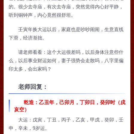
的。很少去寺庙，有次去寺庙，突然觉得内心好平静，
听到铜钟声，内心竟然很舒坦。
壬寅年换大运以后，家庭也是吵吵闹闹，生意直线
下滑，经济渐拙。
请老师看看：这个大运很差吗，以后身体注意些什
么，以后事业财运如何，妻子强势会走散吗，八字里偏
印太多，会出家吗？
老师回复：
乾造：乙丑年，己卯月，丁卯日，癸卯时（戌
亥空）
大运：戊寅，丁丑，丙子，乙亥，甲戌，癸卯，壬
申，辛未，9岁运。