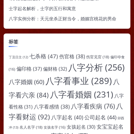
士字起名解析，士字的五行和寓意
八字实例分析：天元坐杀正财当令，婚姻宫桃花的男命
标签
七杀格
(47)
伤官格
(38)
伤官见官
(18)
偏印夺食
丁丑日主
(12)
八字分析
(256)
偏印格
(37)
偏财格
(32)
(16)
八字看事业
(289)
八
八字婚姻
(60)
八字看婚姻
(231)
字看六亲
(84)
八字
八
八字看疾病
(76)
八字看感情
(38)
看性格
(31)
字看财运
(92)
八字起名
(40)
公司起名
(44)
卯酉
女宝宝起名
女孩起名
(30)
名人名字
(18)
女孩名字
(16)
冲
(13)