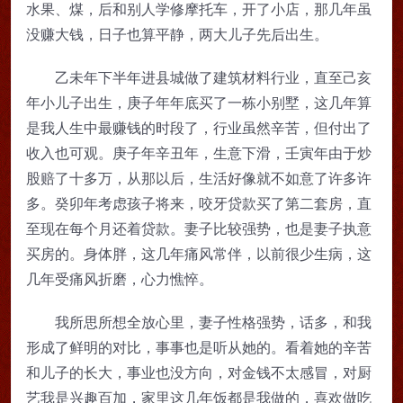
水果、煤，后和别人学修摩托车，开了小店，那几年虽
没赚大钱，日子也算平静，两大儿子先后出生。
乙未年下半年进县城做了建筑材料行业，直至己亥
年小儿子出生，庚子年年底买了一栋小别墅，这几年算
是我人生中最赚钱的时段了，行业虽然辛苦，但付出了
收入也可观。庚子年辛丑年，生意下滑，壬寅年由于炒
股赔了十多万，从那以后，生活好像就不如意了许多许
多。癸卯年考虑孩子将来，咬牙贷款买了第二套房，直
至现在每个月还着贷款。妻子比较强势，也是妻子执意
买房的。身体胖，这几年痛风常伴，以前很少生病，这
几年受痛风折磨，心力憔悴。
我所思所想全放心里，妻子性格强势，话多，和我
形成了鲜明的对比，事事也是听从她的。看着她的辛苦
和儿子的长大，事业也没方向，对金钱不太感冒，对厨
艺我是兴趣百加，家里这几年饭都是我做的，喜欢做吃