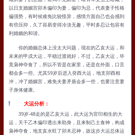
以日支婚姻宫卯木偏印为妻，偏印为忌，代表妻子性格
偏强势，有时候难免比较怪异，感情方面自己也会感到
有些压抑，久了容易变得冷淡无趣，平时多忍让包容有
利婚姻的和谐。
你的婚姻总体上没太大问题，现在的乙亥大运，和
未来的甲戌大运，平稳过渡就好，不过，乙亥大运，毕
竟枭神夺食了，所以不管是在家里，还是在外面，口舌
都会多一些。尤其59岁后进入癸酉大运，地支卯酉相
冲，冲了婚姻宫，难免夫妻矛盾会多一些，也要注意妻
子身体健康。
大运分析：
39岁-48走的是乙亥大运，此大运为官印相生的大
运，天干乙木偏印透出来助身，且来制己土食神，构成
枭神夺食，地支亥水旺了卯木忌神，故这步大运总体运