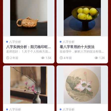
八字分析
八字分析
八字实例分析：阳刃格印旺为
看八字常用的十大技法
忌，财富可望而不可求
老师您好： 1.关于个人性格方面，
在命理中，解析八字的技法有很多
无论是在生活中和工作中，总是给
种，会根据不同的事情，来提取不
2 年前
1.5K
4 年前
1.3K
人一种距离感，然...
同的象，以及吉凶，比...
八字分析
八字分析