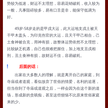
势较为低迷，财运不太理想，容易花销破耗，收入较为
一般，凡事阻碍较多，易有口舌是非，能保守低调为
好。
49岁-58岁走的是甲戌大运，此大运地支戌土被天
干甲木盖头，为印克伤官的大运，且天干甲己相合，己
土食神被合克，用神有损，故整体运势依然不太理想，
比较缺乏机遇，自己也很难把握住，加上地支丑戌相
刑，丑土食神有损，故财运不佳，容易破耗。
后面的话：
出家在大多数人的理解，就是离开自己的家庭，到
寺庙或者道观，看似放弃了世俗的情爱，名利的追逐，
但当你到了寺庙或道观之后，一样会因为在这个新的道
场，形成新的贪嗔痴，甚至这些烦恼不比原来世俗家庭
来的少。