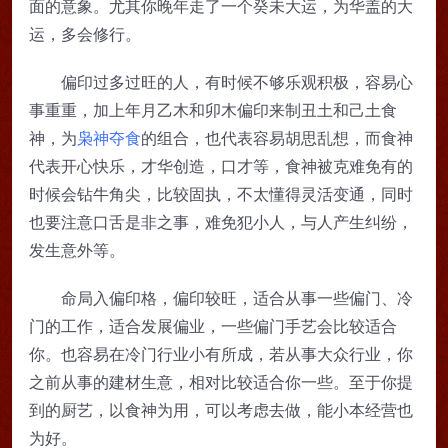
面的意象。尤其你晚年走了一个癸未大运，为华盖的大
运，多会修行。
偏印过多过旺的人，有时候不够乐观积极，容易心
事重重，加上年月乙木和卯木偏印来制丑土和己土食
神，为
枭神夺食
的组合，也代表容易胡思乱想，而食神
代表开心快乐，才华创造，口才等，食神被克难免有的
时候会钻牛角尖，比较固执，不太懂得灵活变通，同时
也要注意口舌是非之事，难免犯小人，与人产生纠纷，
发生意外等。
命局入偏印格，偏印较旺，适合从事一些偏门、冷
门的工作，适合发展偏业，一些偏门手艺会比较适合
你。也容易在冷门行业小有所成，若从事大众行业，你
之前从事的建材生意，相对比较适合你一些。至于你提
到的厨艺，以食神为用，可以考虑去做，能小本经营也
为好。