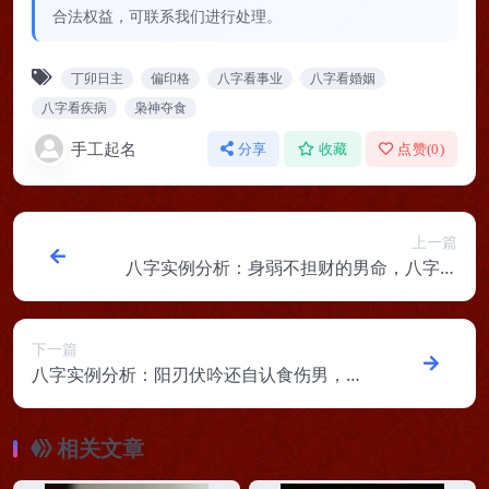
合法权益，可联系我们进行处理。
丁卯日主
偏印格
八字看事业
八字看婚姻
八字看疾病
枭神夺食
手工起名
分享
收藏
点赞(
0
)
上一篇
八字实例分析：身弱不担财的男命，八字身
弱就是身体弱吗？
下一篇
八字实例分析：阳刃伏吟还自认食伤男，不
够关心女友导致分手
相关文章