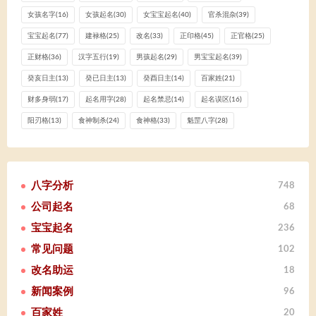
女孩名字
(16)
女孩起名
(30)
女宝宝起名
(40)
官杀混杂
(39)
宝宝起名
(77)
建禄格
(25)
改名
(33)
正印格
(45)
正官格
(25)
正财格
(36)
汉字五行
(19)
男孩起名
(29)
男宝宝起名
(39)
癸亥日主
(13)
癸已日主
(13)
癸酉日主
(14)
百家姓
(21)
财多身弱
(17)
起名用字
(28)
起名禁忌
(14)
起名误区
(16)
阳刃格
(13)
食神制杀
(24)
食神格
(33)
魁罡八字
(28)
八字分析
748
公司起名
68
宝宝起名
236
常见问题
102
改名助运
18
新闻案例
96
百家姓
20