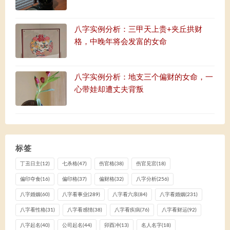
八字实例分析：三甲天上贵+夹丘拱财
格，中晚年将会发富的女命
八字实例分析：地支三个偏财的女命，一
心带娃却遭丈夫背叛
标签
丁丑日主
(12)
七杀格
(47)
伤官格
(38)
伤官见官
(18)
偏印夺食
(16)
偏印格
(37)
偏财格
(32)
八字分析
(256)
八字婚姻
(60)
八字看事业
(289)
八字看六亲
(84)
八字看婚姻
(231)
八字看性格
(31)
八字看感情
(38)
八字看疾病
(76)
八字看财运
(92)
八字起名
(40)
公司起名
(44)
卯酉冲
(13)
名人名字
(18)