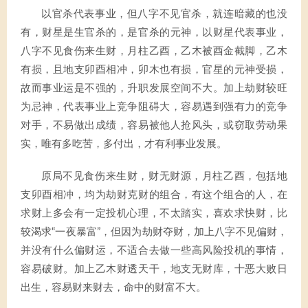
以官杀代表事业，但八字不见官杀，就连暗藏的也没
有，财星是生官杀的，是官杀的元神，以财星代表事业，
八字不见食伤来生财，月柱乙酉，乙木被酉金截脚，乙木
有损，且地支卯酉相冲，卯木也有损，官星的元神受损，
故而事业运是不强的，升职发展空间不大。加上劫财较旺
为忌神，代表事业上竞争阻碍大，容易遇到强有力的竞争
对手，不易做出成绩，容易被他人抢风头，或窃取劳动果
实，唯有多吃苦，多付出，才有利事业发展。
原局不见食伤来生财，财无财源，月柱乙酉，包括地
支卯酉相冲，均为劫财克财的组合，有这个组合的人，在
求财上多会有一定投机心理，不太踏实，喜欢求快财，比
较渴求“一夜暴富”，但因为劫财夺财，加上八字不见偏财，
并没有什么偏财运，不适合去做一些高风险投机的事情，
容易破财。加上乙木财透天干，地支无财库，十恶大败日
出生，容易财来财去，命中的财富不大。