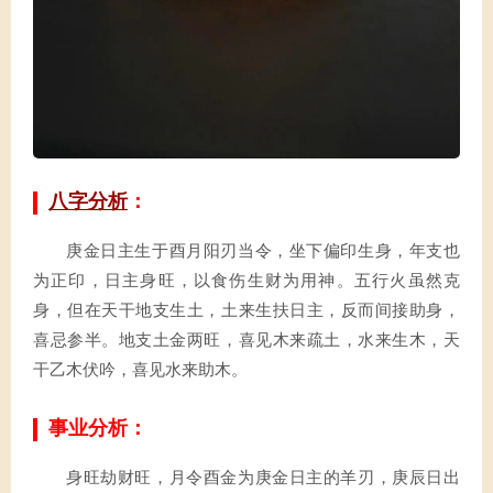
八字分析
：
庚金日主生于酉月阳刃当令，坐下偏印生身，年支也
为正印，日主身旺，以食伤生财为用神。五行火虽然克
身，但在天干地支生土，土来生扶日主，反而间接助身，
喜忌参半。地支土金两旺，喜见木来疏土，水来生木，天
干乙木伏吟，喜见水来助木。
事业分析：
身旺劫财旺，月令酉金为庚金日主的羊刃，庚辰日出