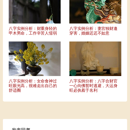
八字实例分析：财重身轻的
八字实例分析：妻宫独财逢
甲木男命，工作辛苦人懦弱
穿害，婚姻迟迟不如意
八字实例分析：女命食神过
八字实例分析：八字合财官
旺眼光高，很难走出自己的
一心向佛暂时逃避，大运身
舒适圈
旺必执着于名利