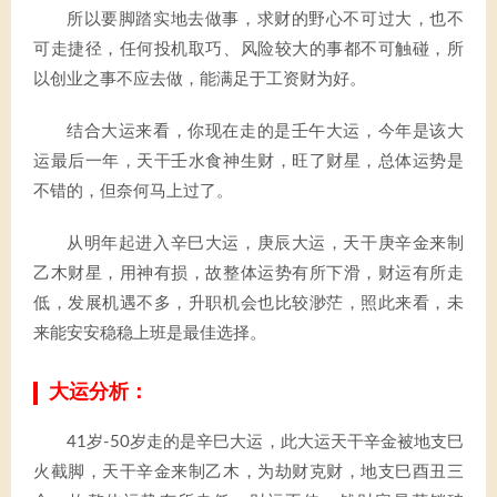
所以要脚踏实地去做事，求财的野心不可过大，也不
可走捷径，任何投机取巧、风险较大的事都不可触碰，所
以创业之事不应去做，能满足于工资财为好。
结合大运来看，你现在走的是壬午大运，今年是该大
运最后一年，天干壬水食神生财，旺了财星，总体运势是
不错的，但奈何马上过了。
从明年起进入辛巳大运，庚辰大运，天干庚辛金来制
乙木财星，用神有损，故整体运势有所下滑，财运有所走
低，发展机遇不多，升职机会也比较渺茫，照此来看，未
来能安安稳稳上班是最佳选择。
大运分析：
41岁-50岁走的是辛巳大运，此大运天干辛金被地支巳
火截脚，天干辛金来制乙木，为劫财克财，地支巳酉丑三