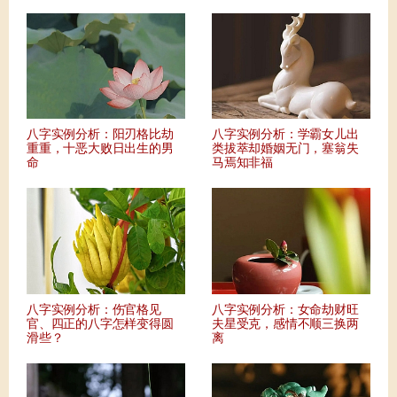
八字实例分析：阳刃格比劫
八字实例分析：学霸女儿出
重重，十恶大败日出生的男
类拔萃却婚姻无门，塞翁失
命
马焉知非福
八字实例分析：伤官格见
八字实例分析：女命劫财旺
官、四正的八字怎样变得圆
夫星受克，感情不顺三换两
滑些？
离