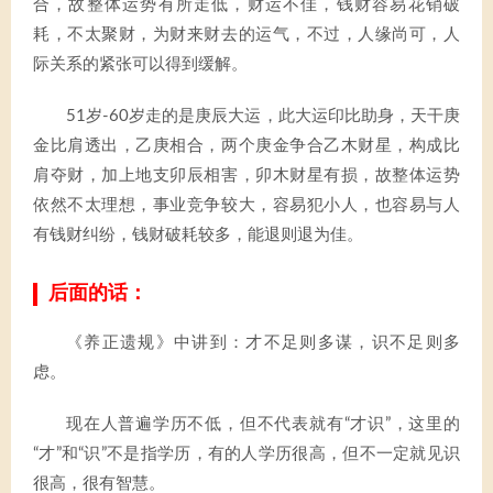
合，故整体运势有所走低，财运不佳，钱财容易花销破
耗，不太聚财，为财来财去的运气，不过，人缘尚可，人
际关系的紧张可以得到缓解。
51岁-60岁走的是庚辰大运，此大运印比助身，天干庚
金比肩透出，乙庚相合，两个庚金争合乙木财星，构成比
肩夺财，加上地支卯辰相害，卯木财星有损，故整体运势
依然不太理想，事业竞争较大，容易犯小人，也容易与人
有钱财纠纷，钱财破耗较多，能退则退为佳。
后面的话：
《养正遗规》中讲到：才不足则多谋，识不足则多
虑。
现在人普遍学历不低，但不代表就有“才识”，这里的
“才”和“识”不是指学历，有的人学历很高，但不一定就见识
很高，很有智慧。