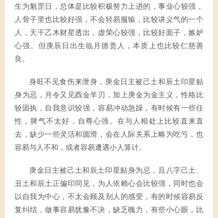
生为魁罡日，总体是比较积极努力上进的，事业心较强，
人骨子里也比较好强，不会轻易服输，比较讲义气的一个
人，天干乙木财星透出，虚荣心较强，比较好面子，嫉妒
心强。但庚辰日出生临月德贵人，本质上也比较仁慈善
良。
身旺不见食伤来泄身，庚金日主被己土和辰土印星贴
身为忌，月令又见酉金羊刃，加上庚金为金主义，性格比
较固执，自我意识较强，容易冲动急躁，有时候有一些任
性，脾气不太好，自尊心强。在与人相处上比较直来直
去，缺少一些灵活和圆滑，会在人际关系上略为吃亏，也
容易与人不和，或者容易遭遇小人算计。
庚金日主被己土和辰土印星贴身为忌，且八字己土、
丑土和辰土正偏印同见，为人依赖心会比较强，同时也会
以自我为中心，不太会顾及别人的感受，有的时候容易反
复纠结，做事容易犹豫不决，缺乏魄力，有些小心眼，比