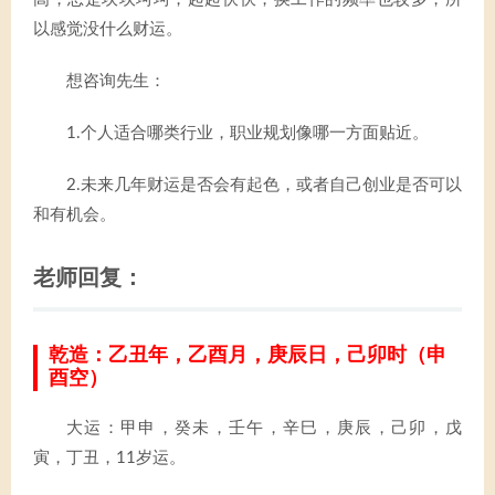
以感觉没什么财运。
想咨询先生：
1.个人适合哪类行业，职业规划像哪一方面贴近。
2.未来几年财运是否会有起色，或者自己创业是否可以
和有机会。
老师回复：
乾造：乙丑年，乙酉月，庚辰日，己卯时（申
酉空）
大运：甲申，癸未，壬午，辛巳，庚辰，己卯，戊
寅，丁丑，11岁运。