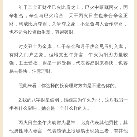
年干辛金正财坐巳火比肩之上，巳火中暗藏丙火，丙
辛相合，辛金与巳火暗合，天干丙火日主也来合辛金正
财，构成比肩夺财，为争夺之象，不适合与人合作求财，
也不适合投资做生意，容易破财。
时支丑土为金库，年干辛金和月干庚金见丑则入库，
有财入门户之象。但地支丑午穿害，午火为阳刃力量较
强，丑土受损，财星一起受损，代表容易财来得快，也容
易去得快，注意理财。
照此来看，你选择的投资理财方向是不适合你的。
2.我的八字财星偏弱，婚姻宫为午火为忌，这对我另一
半有什么影响，她会是一个什么样的人。
丙火日主坐午火劫财为忌神，比肩代表其他男性，其
他男性冲入妻宫，代表感情上很容易出现第三者，有其他