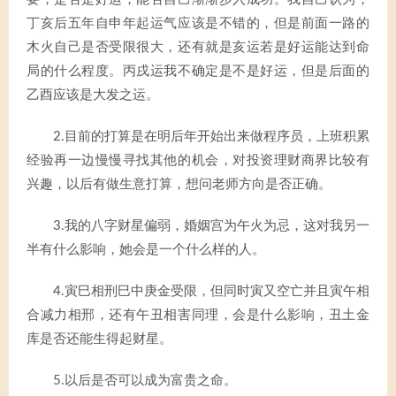
丁亥后五年自申年起运气应该是不错的，但是前面一路的
木火自己是否受限很大，还有就是亥运若是好运能达到命
局的什么程度。丙戌运我不确定是不是好运，但是后面的
乙酉应该是大发之运。
2.目前的打算是在明后年开始出来做程序员，上班积累
经验再一边慢慢寻找其他的机会，对投资理财商界比较有
兴趣，以后有做生意打算，想问老师方向是否正确。
3.我的八字财星偏弱，婚姻宫为午火为忌，这对我另一
半有什么影响，她会是一个什么样的人。
4.寅巳相刑巳中庚金受限，但同时寅又空亡并且寅午相
合减力相邢，还有午丑相害同理，会是什么影响，丑土金
库是否还能生得起财星。
5.以后是否可以成为富贵之命。