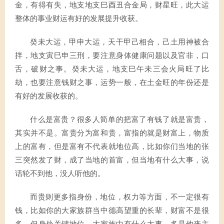
金，有得有失，地支地支巳酉丑合金局，财星旺，此大运
整体的事业财运有好的发展提升收获。
癸未大运，甲申大运，天干甲己相合，己土用神被合
拌，地支寅巳申三刑，要注意身体健康问题以及官非，口
舌，破财之事。癸未大运，地支巳午未三会火局旺了比
劫，也要注意钱财之事，运势一般，在土金旺的年份还是
有好的发展收获的。
什么是富贵？很多人简单的把富了有钱了就是富贵，
其实并不是。富贵分为富和贵，富指的就是财富上，物质
上的富有，但是富有不代表就地位高，比如你们当地的张
三突然发了财，成了当地的首富，但当地有什么大事，说
话轮不到他，没人听他的。
而贵则更多指身份，地位，权力等方面，不一定很有
钱，比如你的大家族群当中德高望重的长辈，财富不是很