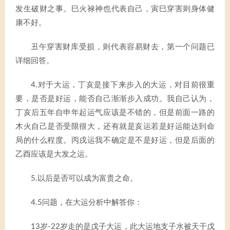
发生破财之事。巳火禄神也代表自己，寅巳穿害则身体健
康不好。
丑午穿害财库受损，则代表容易财去，第一个问题已
详细回答。
4.对于大运，丁亥是接下来步入的大运，对目前很重
要，是否是好运，能否自己渐渐步入成功。我自己认为，
丁亥后五年自申年起运气应该是不错的，但是前面一路的
木火自己是否受限很大，还有就是亥运若是好运能达到命
局的什么程度。丙戌运我不确定是不是好运，但是后面的
乙酉应该是大发之运。
5.以后是否可以成为富贵之命。
4.5问题，在大运分析中解答你：
13岁-22岁走的是戊子大运，此大运地支子水被天干戊