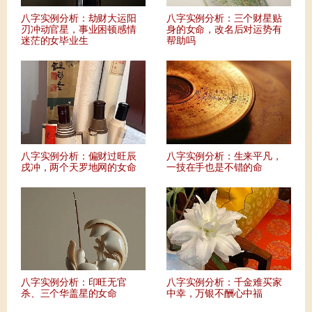
八字实例分析：劫财大运阳
八字实例分析：三个财星贴
刃冲动官星，事业困顿感情
身的女命，改名后对运势有
迷茫的女毕业生
帮助吗
八字实例分析：偏财过旺辰
八字实例分析：生来平凡，
戌冲，两个天罗地网的女命
一技在手也是不错的命
八字实例分析：印旺无官
八字实例分析：千金难买家
杀、三个华盖星的女命
中幸，万银不酬心中福