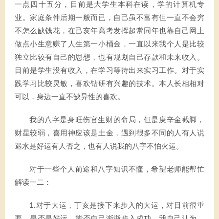
一点四十五分，目前是大学生本科在读，学的计算机专
业。家庭条件后期一般而已，自己虽不富有但一直不会穷
不怎么缺钱花，在己亥年高考发挥超常同年也靠自己网上
做点小生意赚了人生第一小桶金，一直以来我个人是比较
独立比较有自己的思想，也有规划自己存款和未来收入。
目前是学生没有收入，在学习等待出来实习工作。对于实
践学习比较灵敏，喜欢钻研有兴趣的技术。本人长相相对
可以，身边一直不缺异性的喜欢。
我的八字是身旺伤官生财的命局，但是庚辛金截脚，
财星较弱，喜用神应该是土金，遇到很多不同的人有人说
遇水是好运有人否之，也有人说我的八字不怕火运。
对于一些个人前途和八字知识不懂，希望老师能帮忙
解读一二：
1.对于大运，丁亥是接下来步入的大运，对目前很重
要，是否是好运，能否自己渐渐步入成功。我自己认为，