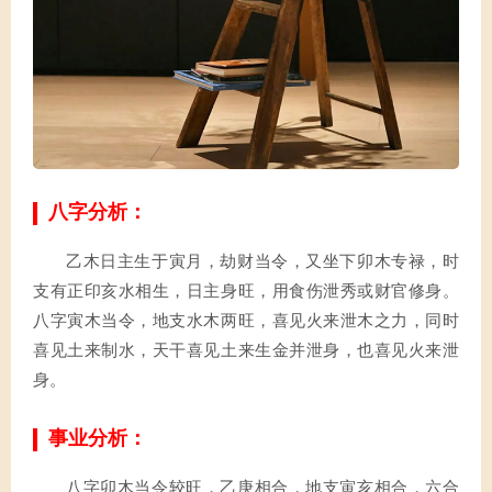
八字分析：
乙木日主生于寅月，劫财当令，又坐下卯木专禄，时
支有正印亥水相生，日主身旺，用食伤泄秀或财官修身。
八字寅木当令，地支水木两旺，喜见火来泄木之力，同时
喜见土来制水，天干喜见土来生金并泄身，也喜见火来泄
身。
事业分析：
八字卯木当令较旺，乙庚相合，地支寅亥相合，六合