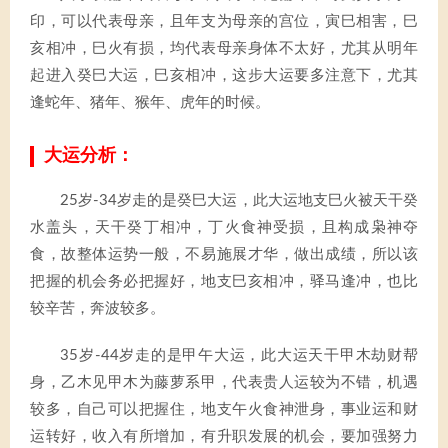
印，可以代表母亲，且年支为母亲的宫位，寅巳相害，巳
亥相冲，巳火有损，均代表母亲身体不太好，尤其从明年
起进入癸巳大运，巳亥相冲，这步大运要多注意下，尤其
逢蛇年、猪年、猴年、虎年的时候。
大运分析：
25岁-34岁走的是癸巳大运，此大运地支巳火被天干癸
水盖头，天干癸丁相冲，丁火食神受损，且构成枭神夺
食，故整体运势一般，不易施展才华，做出成绩，所以该
把握的机会务必把握好，地支巳亥相冲，驿马逢冲，也比
较辛苦，奔波较多。
35岁-44岁走的是甲午大运，此大运天干甲木劫财帮
身，乙木见甲木为藤萝系甲，代表贵人运较为不错，机遇
较多，自己可以把握住，地支午火食神泄身，事业运和财
运转好，收入有所增加，有升职发展的机会，要加强努力