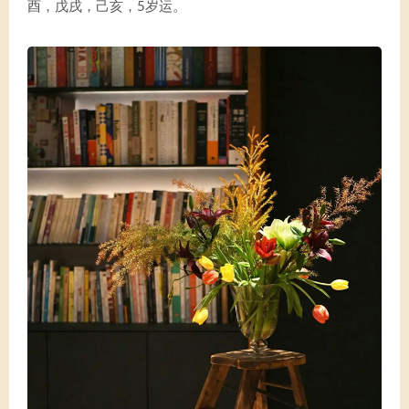
酉，戊戌，己亥，5岁运。