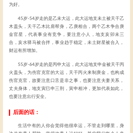
为好。
45岁-54岁走的是乙未大运，此大运地支未土被天干乙
木盖头，天干乙木比肩帮身，乙庚相合，两个乙木争合庚
金官星，代表事业有竞争，要注意小人，地支亥卯未三
合，亥水驿马被合拌，事业趋于稳定，未土财星被合入，
财运有所增加。
55岁-64岁走的是丙申大运，此大运地支申金被天干丙
火盖头，为伤官克官的大运，天干丙火来制庚金，也构成
伤官克官，故要注意口舌是非之事，也要注意夫妻关系，
丈夫身体，地支寅巳申三刑，寅申相冲，更加代表如此，
也要注意出行安全。
后面的话：
生活中有的人你会觉得他很幸运，不管走到哪里，身