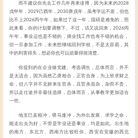
而不建议你先去工作几年再来读博，因为未来的2028
戊申年，2029己酉年，2030庚戌年，虽考学运不差，但也
比不上2026丙午年，如果过了这一年，阻碍是难免的，照
此来看，你的计划要调整下。不过，话又说回来，2026丙
午年，事业运也是不错的，择业找工作也有不错的机会，
但一旦参加工作，未来想继续回到学校，不是太容易，其
中的利害得失，想必你也可以掂量得很清楚。
你提到的在企业做党建、考选调生，总体而言，并不
是太适合，因为虽然乙庚相合，正官合身，为上班求财之
命，但八字并不见财来生官杀，且官杀混杂，杂而不贵，
所以走仕途并非最佳选择，总体而言，从事教学更加适合
一些。
地支巳亥相冲，驿马逢冲，为外出发展、求学之命，
能走出去为好，不管是学业还是事业，均是如此。出生地
的南方、东北方、西南方比较旺你。西安在安徽的西北