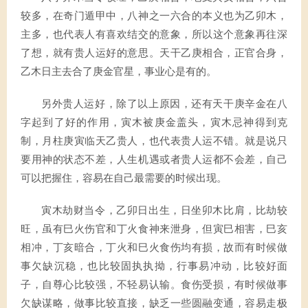
较多，在奇门遁甲中，八神之一六合的本义也为乙卯木，
主多，也代表人有喜欢结交的意象，所以这个意象再往深
了想，就有贵人运好的意思。天干乙庚相合，正官合身，
乙木日主去合了庚金官星，事业心是有的。
另外贵人运好，除了以上原因，还有天干庚辛金在八
字起到了好的作用，寅木被庚金盖头，寅木忌神得到克
制，月柱庚寅临天乙贵人，也代表贵人运不错。就是说只
要用神的状态不差，人生机遇或者贵人运都不会差，自己
可以把握住，容易在自己最需要的时候出现。
寅木劫财当令，乙卯日出生，日坐卯木比肩，比劫较
旺，虽有巳火伤官和丁火食神来泄身，但寅巳相害，巳亥
相冲，丁亥暗合，丁火和巳火食伤均有损，故而有时候做
事欠缺沉稳，也比较固执执拗，行事易冲动，比较好面
子，自尊心比较强，不轻易认输。食伤受损，有时候做事
欠缺谋略，做事比较直接，缺乏一些圆融变通，容易走极