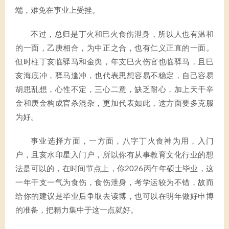
端，难免在事业上受挫。
不过，总归是丁火和巳火食伤泄身，所以人也有温和
的一面，乙庚相合，为中正之合，也有仁义正直的一面。
但时柱丁亥临驿马和金舆，年支巳火伤官也临驿马，且巳
亥海底冲，驿马逢冲，也代表思想容易不稳定，自己容易
胡思乱想，心性不定，三心二意，缺乏耐心，加上天干辛
金和庚金构成官杀混杂，更加代表如此，这方面要多克服
为好。
事业选择方面，一方面，八字丁火食神为用，入门
户，且亥水印星入门户，所以你有从事教育文化行业的想
法是可以的，在时间节点上，你2026丙午年硕士毕业，这
一年干支一气为食伤，食伤泄身，考学运较为不错，故而
给你的建议是毕业后争取去读博，也可以在明年做好申博
的准备，把精力集中于这一点就好。