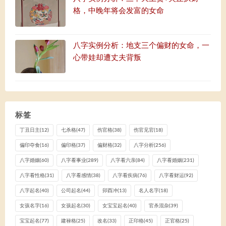
格，中晚年将会发富的女命
八字实例分析：地支三个偏财的女命，一
心带娃却遭丈夫背叛
标签
丁丑日主
(12)
七杀格
(47)
伤官格
(38)
伤官见官
(18)
偏印夺食
(16)
偏印格
(37)
偏财格
(32)
八字分析
(256)
八字婚姻
(60)
八字看事业
(289)
八字看六亲
(84)
八字看婚姻
(231)
八字看性格
(31)
八字看感情
(38)
八字看疾病
(76)
八字看财运
(92)
八字起名
(40)
公司起名
(44)
卯酉冲
(13)
名人名字
(18)
女孩名字
(16)
女孩起名
(30)
女宝宝起名
(40)
官杀混杂
(39)
宝宝起名
(77)
建禄格
(25)
改名
(33)
正印格
(45)
正官格
(25)