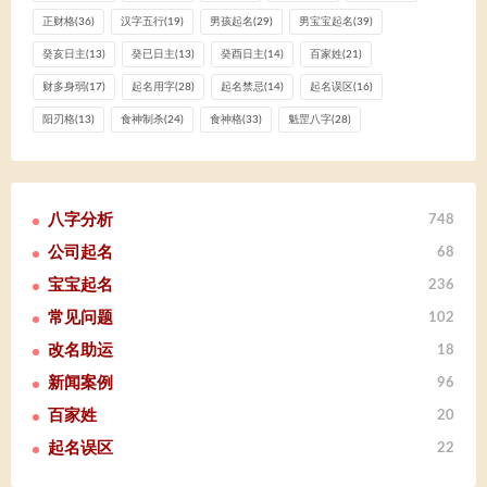
正财格
(36)
汉字五行
(19)
男孩起名
(29)
男宝宝起名
(39)
癸亥日主
(13)
癸已日主
(13)
癸酉日主
(14)
百家姓
(21)
财多身弱
(17)
起名用字
(28)
起名禁忌
(14)
起名误区
(16)
阳刃格
(13)
食神制杀
(24)
食神格
(33)
魁罡八字
(28)
八字分析
748
公司起名
68
宝宝起名
236
常见问题
102
改名助运
18
新闻案例
96
百家姓
20
起名误区
22