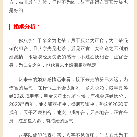
方，虽非最佳方位，但也不为凶，故而能留在西安发展也
是好的。
婚姻分析：
你八字年干辛金为七杀，月干庚金为正官，为官杀混
杂的组合，且八字先见七杀，后见正官，女命逢之不利婚
姻感情，很容易经历失败的感情，不过乙庚相合，正官合
身，为仁义之合，也代表未来婚姻相对稳定。
从未来的婚姻感情运来看，接下来走的癸巳大运，为
伤官的运气，在择偶上不会太顺利，多为晚婚，最早要等
到2028戊申年，申金夫星出现的时候，有机会遇到缘分，
2029己酉年，地支卯酉相冲，婚姻宫逢冲，有或者2030庚
戌年，天干乙庚相合，地支卯戌相合，天合地合，正官合
身，红鸾星入命，有结婚的运气。
八字以偏印代表母亲，八字不见偏印，时支亥水为正