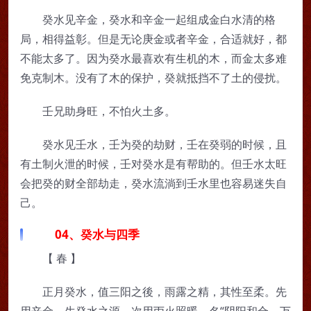
癸水见辛金，癸水和辛金一起组成金白水清的格
局，相得益彰。但是无论庚金或者辛金，合适就好，都
不能太多了。因为癸水最喜欢有生机的木，而金太多难
免克制木。没有了木的保护，癸就抵挡不了土的侵扰。
壬兄助身旺，不怕火土多。
癸水见壬水，壬为癸的劫财，壬在癸弱的时候，且
有土制火泄的时候，壬对癸水是有帮助的。但壬水太旺
会把癸的财全部劫走，癸水流淌到壬水里也容易迷失自
己。
04、癸水与四季
【 春 】
正月癸水，值三阳之後，雨露之精，其性至柔。先
用辛金，生癸水之源，次用丙火照暖，名“阴阳和合，万