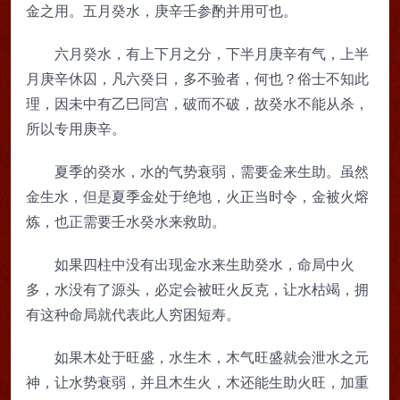
金之用。五月癸水，庚辛壬参酌并用可也。
六月癸水，有上下月之分，下半月庚辛有气，上半
月庚辛休囚，凡六癸日，多不验者，何也？俗士不知此
理，因未中有乙巳同宫，破而不破，故癸水不能从杀，
所以专用庚辛。
夏季的癸水，水的气势衰弱，需要金来生助。虽然
金生水，但是夏季金处于绝地，火正当时令，金被火熔
炼，也正需要壬水癸水来救助。
如果四柱中没有出现金水来生助癸水，命局中火
多，水没有了源头，必定会被旺火反克，让水枯竭，拥
有这种命局就代表此人穷困短寿。
如果木处于旺盛，水生木，木气旺盛就会泄水之元
神，让水势衰弱，并且木生火，木还能生助火旺，加重