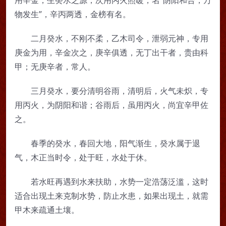
物发生”，辛丙两透，金榜有名。
二月癸水，不刚不柔，乙木司令，泄弱元神，专用
庚金为用，辛金次之，庚辛俱透，无丁出干者，贵由科
甲；无庚辛者，常人。
三月癸水，要分清明谷雨，清明后，火气未炽，专
用丙火，为阴阳和谐；谷雨后，虽用丙火，尚宜辛甲佐
之。
春季的癸水，春回大地，阳气渐生，癸水属于退
气，木正当时令，处于旺，水处于休。
若水旺再遇到水来扶助，水势一定浩荡泛滥，这时
适合出现土来克制水势，防止水患，如果出现土，就需
甲木来疏通土壤。