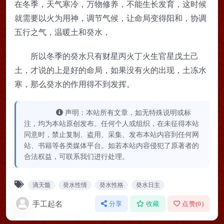
在冬季，天气寒冷，万物修养，不能生长发育，这时候
就需要以火为用神，调节气候，让命局变得阳和，协调
五行之气，温暖土和癸水，
所以冬季的癸水只有财星丙火丁火生官星戊土己
土，才说的上是好的命局，如果没有火的出现，土冻水
寒，那么癸水的作用得不到发挥。
声明：本站所有文章，如无特殊说明或标
注，均为本站原创发布。任何个人或组织，在未征得本站
同意时，禁止复制、盗用、采集、发布本站内容到任何网
站、书籍等各类媒体平台。如若本站内容侵犯了原著者的
合法权益，可联系我们进行处理。
滴天髓
癸水性情
癸水性格
癸水日主
手工起名
分享
收藏
点赞(
0
)