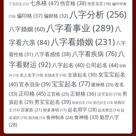
七杀格
(47)
伤官格
(38)
伤官见官
(18)
偏印夺食
丁丑日主
(12)
八字分析
(256)
偏印格
(37)
偏财格
(32)
(16)
八字看事业
(289)
八
八字婚姻
(60)
八字看婚姻
(231)
字看六亲
(84)
八字
八
八字看疾病
(76)
八字看感情
(38)
看性格
(31)
字看财运
(92)
八字起名
(40)
公司起名
(44)
卯酉
女宝宝起名
女孩起名
(30)
名人名字
(18)
女孩名字
(16)
冲
(13)
宝宝起名
(77)
(40)
官杀混杂
(39)
改名
建禄格
(25)
正印格
(45)
(33)
正财格
(36)
男
正官格
(25)
汉字五行
(19)
男宝宝起名
(39)
孩起名
(29)
癸亥日主
(13)
癸已日主
(13)
癸酉日
起名用字
(28)
百家姓
(21)
财多身弱
(17)
起
主
(14)
起名禁忌
(14)
食神格
(33)
魁罡八字
食神制杀
(24)
名误区
(16)
阳刃格
(13)
(28)