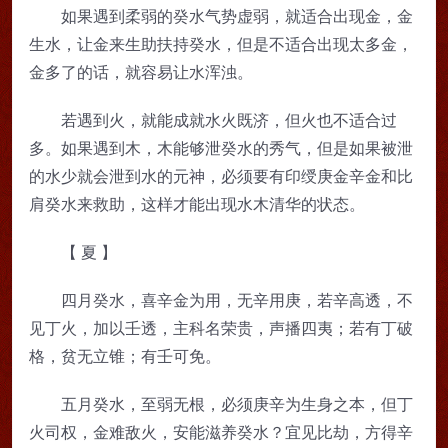
如果遇到柔弱的癸水气势虚弱，就适合出现金，金
生水，让金来生助扶持癸水，但是不适合出现太多金，
金多了的话，就容易让水浑浊。
若遇到火，就能成就水火既济，但火也不适合过
多。如果遇到木，木能够泄癸水的秀气，但是如果被泄
的水少就会泄到水的元神，必须要有印绶庚金辛金和比
肩癸水来救助，这样才能出现水木清华的状态。
【 夏 】
四月癸水，喜辛金为用，无辛用庚，若辛高透，不
见丁火，加以壬透，主科名荣贵，声播四夷；若有丁破
格，贫无立锥；有壬可免。
五月癸水，至弱无根，必须庚辛为生身之本，但丁
火司权，金难敌火，安能滋养癸水？宜见比劫，方得辛