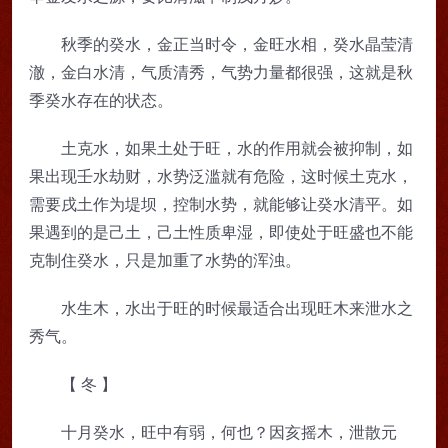
秋季的癸水，金正当时令，金旺水相，癸水晶莹清
澈，金白水清，气质清秀，气势力量都很强，这就是秋
季癸水存在的状态。
土克水，如果土处于旺，水的作用就会被抑制，如
果出现壬水劫财，水势泛滥就有危险，这时候土克水，
需要戌土作为堤坝，控制水势，就能够让癸水清平。如
果遇到的是己土，己土性质卑湿，即使处于旺盛也不能
克制住癸水，只是加重了水势的浑浊。
水生木，水出于旺的时候最适合出现旺木来泄水之
秀气。
【 冬 】
十月癸水，旺中有弱，何也？因亥摇木，泄散元