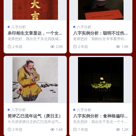
八字分析
八字分析
杀印相生文章显达，一个女学
八字实例分析：聪明不过伤
霸八字解析
官，四“凶神”汇聚的女命
老师您好，我出生于东北四线城
老师您好，我刚出生爷爷重男轻女
市，3-5岁上幼儿园身体不好，经
就送到外婆家养了几个月，后面外
2 年前
2.0K
2 年前
1.9K
常感冒生病，基本每月...
婆受不了家里其他人的...
八字分析
八字分析
简评乙巳流年运气（庚日主）
八字实例分析：食神格偏印生
身，亲妈的爱更像后妈
今天讲讲庚日主的乙巳流年运气。
先生您好，我出生于东北一个十八
庚日主乙巳是流年，流年岁君合日
线小县城，家里五口人，爸妈姐弟
2 年前
1.6K
1 年前
1.2K
主，晦气煞，大家可...
和我。父母虽然学历不...