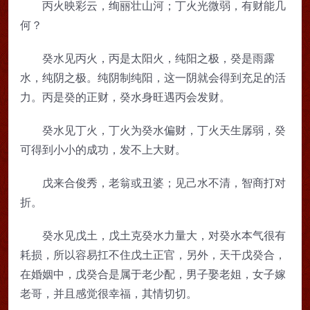
丙火映彩云，绚丽壮山河；丁火光微弱，有财能几
何？
癸水见丙火，丙是太阳火，纯阳之极，癸是雨露
水，纯阴之极。纯阴制纯阳，这一阴就会得到充足的活
力。丙是癸的正财，癸水身旺遇丙会发财。
癸水见丁火，丁火为癸水偏财，丁火天生孱弱，癸
可得到小小的成功，发不上大财。
戊来合俊秀，老翁或丑婆；见己水不清，智商打对
折。
癸水见戊土，戊土克癸水力量大，对癸水本气很有
耗损，所以容易扛不住戊土正官，另外，天干戊癸合，
在婚姻中，戊癸合是属于老少配，男子娶老姐，女子嫁
老哥，并且感觉很幸福，其情切切。