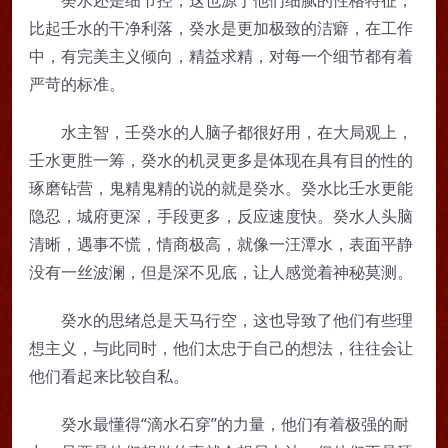
比起壬水的干净利落，癸水是更加极致的洁癖，在工作
中，有完美主义倾向，精益求精，对每一个细节都有着
严苛的标准。
水主智，壬癸水的人脑子都很好用，在大局观上，
壬水更胜一筹，癸水的机灵更多是体现在具有目的性的
琢磨钻营，鬼精鬼精的说的就是癸水。癸水比壬水更能
隐忍，城府更深，手段更多，反应速度快。癸水人头脑
清晰，遇事不慌，情商极高，就像一汪潭水，表面平静
没有一丝波澜，但是深不见底，让人感觉着神秘莫测。
癸水的思绪总是天马行空，这也导致了他们有些理
想主义，与此同时，他们太忠于自己的想法，往往会让
他们看起来比较自私。
癸水最懂得“滴水石穿”的力量，他们有着极强的耐