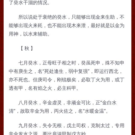
了癸水干涸的情况。
所以说处于衰绝的癸水，只能够出现金来生助，不
能够出现火来耗，也不能出现木来泄，最好就是以金为
用神，以水来辅助。
【 秋 】
七月癸水，正母旺子相之时，癸虽死申，殊不知申
中有庚生之，名“死处逢生，弱中复强”，即运行西北，
亦不死也。但庚司令，刚锐极矣，必取丁火为用，或丁
透有甲，名有焰之火，必主科甲。
八月癸水，辛金虚灵，非顽金可比，正“金白水
清”，故取辛金为用，丙火佐之，名“水暖金温”。
九月癸水，失令无根，戊土司权，克制太过，专用
辛金发水之源，要比肩滋甲制戊方妙。