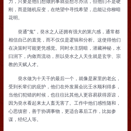
力，只要是他们想做的事就会想尽办法，但他们不是硬
刚，而是随机应变，在绝望中寻找希望，总能让你柳暗
花明。
癸通“鬼”，癸水之人还拥有强大的第六感，通常都
相信自己的直觉，而不仅仅是逻辑和分析。这使得他们
在决策时可能更凭感觉。同时水主阴暗，潜藏神秘，水
曰润下，内敛而流动，所以癸水之人天生就是玄学、宗
教的天赋人才。
癸水做为十天干的最后一个，就像是家里的老幺，
受到长辈们的庇护，他们在外发展会比壬水顺利得多，
当他们犯错的时候，也往往比其他人更容易获得原谅，
因为癸水看起来太人畜无害了。工作中他们感性随和，
心思缜密，善于协调事物，更适合幕后工作，比如参
谋，经纪人等。