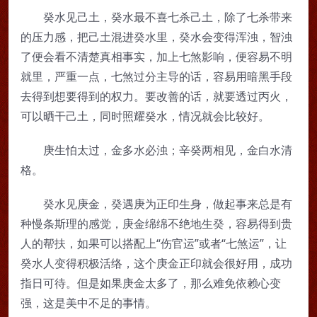
癸水见己土，癸水最不喜七杀己土，除了七杀带来
的压力感，把己土混进癸水里，癸水会变得浑浊，智浊
了便会看不清楚真相事实，加上七煞影响，便容易不明
就里，严重一点，七煞过分主导的话，容易用暗黑手段
去得到想要得到的权力。要改善的话，就要透过丙火，
可以晒干己土，同时照耀癸水，情况就会比较好。
庚生怕太过，金多水必浊；辛癸两相见，金白水清
格。
癸水见庚金，癸遇庚为正印生身，做起事来总是有
种慢条斯理的感觉，庚金绵绵不绝地生癸，容易得到贵
人的帮扶，如果可以搭配上“伤官运”或者“七煞运”，让
癸水人变得积极活络，这个庚金正印就会很好用，成功
指日可待。但是如果庚金太多了，那么难免依赖心变
强，这是美中不足的事情。