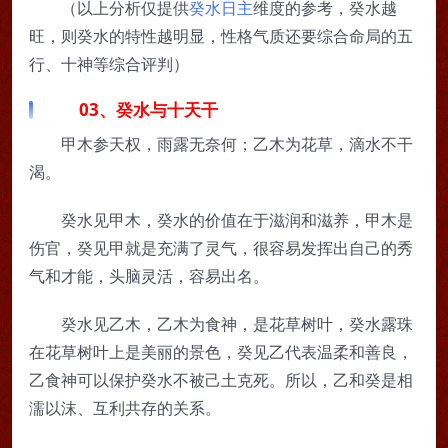
（以上分析仅提供
癸水日主
维度的参考，癸水越
旺，则癸水的特性越明显，性格气质还要综合命局的五
行、十神等综合评判）
03、癸水与十天干
甲木参天权，雨露无奈何；乙木为花草，滴水不干
渴。
癸水见甲木，癸水的价值在于滋润和滋养，甲木是
伤官，癸见甲就是充满了灵气，很容易发挥出自己的秀
气和才能，头脑灵活，容易出名。
癸水见乙木，乙木为食神，是花草树叶，癸水露珠
在花草树叶上是美丽的景色，癸见乙代表温柔和善良，
乙食神可以保护癸水不被己土克死。所以，乙和癸是相
濡以沫、互利共存的关系。