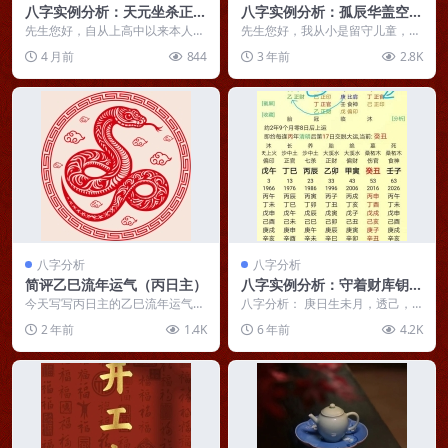
八字实例分析：天元坐杀正财
八字实例分析：孤辰华盖空亡
当令，婚姻宫桃花的男命
并现，独来独往顾影自怜的女
先生您好，自从上高中以来本人学
先生您好，我从小是留守儿童，两
习一直不怎么好，今年秋季就要升
命
岁起就和爷爷奶奶生活，父母也只
4 月前
844
3 年前
2.8K
高三了，这两年能否有...
有在过年的时候才回家...
八字分析
八字分析
简评乙巳流年运气（丙日主）
八字实例分析：守着财库钥匙
的银行行长八字
今天写写丙日主的乙巳流年运气。
八字分析： 庚日生未月，透己，
丙子日 大利事业，大利考试，大
杂气正印格，印旺身强，不喜官
2 年前
1.4K
6 年前
4.2K
利文书之喜。 利合...
杀，得泄，或耗。 喜食...