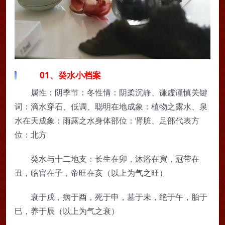
01、癸水小档案
属性：阴季节：冬性情：阴柔沉静、谦虚谨慎关键
词：滴水穿石、低调、聪明在地成象：植物之露水、泉
水在天成象：雨露之水身体部位：肾脏、足部代表方
位：北方
癸水与十二地支：长生在卯，沐浴在寅，冠带在
丑，临官在子，帝旺在亥（以上为气之旺）
衰于戌，病于酉，死于申，墓于未，绝于午，胎于
巳，养于辰（以上为气之衰）