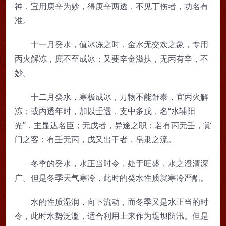
神，宜用庚辛为妙，得庚辛两透，不见丁伤者，功名有
准。
十一月癸水，值冰冻之时，金水无交欢之象，专用
丙火解冻，庶不至成冰；又要辛金滋扶，无丙有辛，不
妙。
十二月癸水，寒极成冰，万物不能舒泰，宜丙火解
冻；或丙透年时，加以壬透，支中多戊，名“水辅阳
光”，主显达名臣；无戊者，异途之职；若有丙无壬，黉
门之客；有壬无丙，戊又出干者，皂隶之流。
冬季的癸水，水正当时令，处于旺盛，水之澄清深
广。但是冬季天气寒冷，此时的癸水性质就寒冷严酷。
水的性质湿润，向下流动，而冬季又是水正当的时
令，此时水势泛滥，适合利用土来作为堤坝防汛。但是