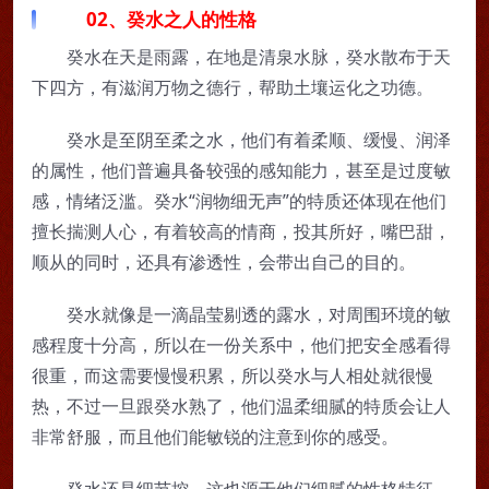
02、癸水之人的性格
癸水在天是雨露，在地是清泉水脉，癸水散布于天
下四方，有滋润万物之德行，帮助土壤运化之功德。
癸水是至阴至柔之水，他们有着柔顺、缓慢、润泽
的属性，他们普遍具备较强的感知能力，甚至是过度敏
感，情绪泛滥。癸水“润物细无声”的特质还体现在他们
擅长揣测人心，有着较高的情商，投其所好，嘴巴甜，
顺从的同时，还具有渗透性，会带出自己的目的。
癸水就像是一滴晶莹剔透的露水，对周围环境的敏
感程度十分高，所以在一份关系中，他们把安全感看得
很重，而这需要慢慢积累，所以癸水与人相处就很慢
热，不过一旦跟癸水熟了，他们温柔细腻的特质会让人
非常舒服，而且他们能敏锐的注意到你的感受。
癸水还是细节控，这也源于他们细腻的性格特征，