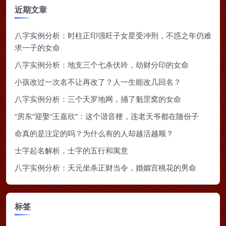
近期文章
八字实例分析：时柱正印强旺子女星受冲刑，不惑之年仍难
求一子的女命
八字实例分析：地支三个七杀伏吟，劫财分印的女命
小孩改过一次名不让再改了？人一生能改几回名？
八字实例分析：三个天罗地网，捅了魁罡窝的女命
“房东”迎娶“王嘉欣”：这个谐音梗，连老天爷都在随份子
命真的是注定的吗？为什么有的人却越活越顺？
士字起名解析，士字的五行和寓意
八字实例分析：天元坐杀正财当令，婚姻宫桃花的男命
标签