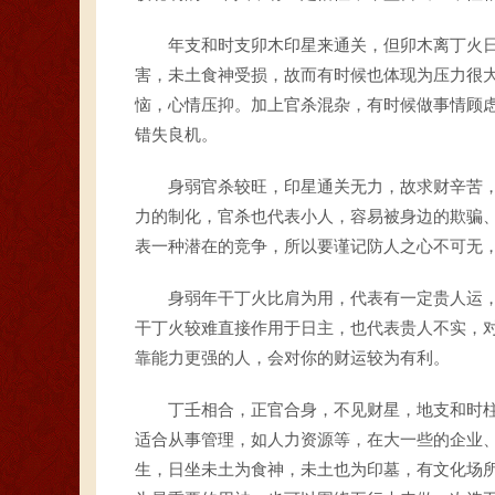
年支和时支卯木印星来通关，但卯木离丁火
害，未土食神受损，故而有时候也体现为压力很
恼，心情压抑。加上官杀混杂，有时候做事情顾
错失良机。
身弱官杀较旺，印星通关无力，故求财辛苦
力的制化，官杀也代表小人，容易被身边的欺骗
表一种潜在的竞争，所以要谨记防人之心不可无
身弱年干丁火比肩为用，代表有一定贵人运
干丁火较难直接作用于日主，也代表贵人不实，
靠能力更强的人，会对你的财运较为有利。
丁壬相合，正官合身，不见财星，地支和时
适合从事管理，如人力资源等，在大一些的企业
生，日坐未土为食神，未土也为印墓，有文化场