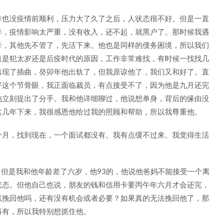
作也没疫情前顺利，压力大了久了之后，人状态很不好。但是一直
年，疫情影响太严重，没有收入，还不起，就黑户了。那时候我遇
卡，其他先不管了，先活下来。他也是同样的债务困境，所以我们
道是犯太岁还是后疫时代的原因，工作非常难找，有时候一找找几
出现了插曲，癸卯年他出轨了，但我原谅他了，我们又和好了。直
好这个节骨眼，我正面临裁员，有点接受不了，因为他是九月还完
他立刻提出了分手。我和他详细聊过，他说想单身，背后的缘由没
这几年下来，我很感恩他给过我的照顾和帮助，所以我尊重他。
个月，找到现在，一个面试都没有。我有点缓不过来。我觉得生活
。但是我和他年龄差了六岁，他93的，他说他爸妈不能接受一个离
状态。但他自己也说，朋友的钱和信用卡要丙午年六月才会还完，
以挽回他吗，还有没有机会或者必要？如果真的无法挽回他了，那
再有，所以我特别想抓住他。