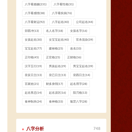
八字看婚姻
(231)
八字看性格
(31)
八字看感情
(38)
八字看疾病
(76)
八字看财运
(92)
八字起名
(40)
公司起名
(44)
卯酉冲
(13)
名人名字
(18)
女孩名字
(16)
女孩起名
(30)
女宝宝起名
(40)
官杀混杂
(39)
宝宝起名
(77)
建禄格
(25)
改名
(33)
正印格
(45)
正官格
(25)
正财格
(36)
汉字五行
(19)
男孩起名
(29)
男宝宝起名
(39)
癸亥日主
(13)
癸已日主
(13)
癸酉日主
(14)
百家姓
(21)
财多身弱
(17)
起名用字
(28)
起名禁忌
(14)
起名误区
(16)
阳刃格
(13)
食神制杀
(24)
食神格
(33)
魁罡八字
(28)
八字分析
748