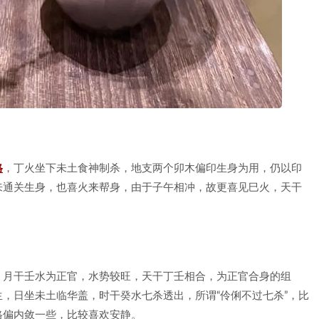
格
，丁火坐下未土食神制杀，地支两个卯木偏印生身为用，仍以印
来通关生身，也喜火来帮身，由于子午相冲，故更喜见巳火，天干
，月干壬水为正官，水势较旺，天干丁壬相合，为正官合身的组
，日坐未土临华盖，时干癸水七杀透出，所谓“伶俐不过七杀”，比
格偏内敛一些，比较喜欢安静。