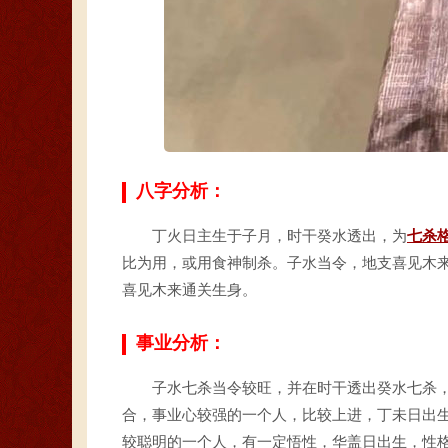
八字分析：
丁火日主生于子月，时干癸水透出，为
七杀
比为用，或用食神制杀。子水当令，地支喜见木
喜见木来通关生身。
事业分析：
子水七杀当令较旺，并在时干透出癸水七杀
合，事业心较强的一个人，比较上进，丁未日出生
较聪明的一个人，有一定悟性，华盖日出生，性