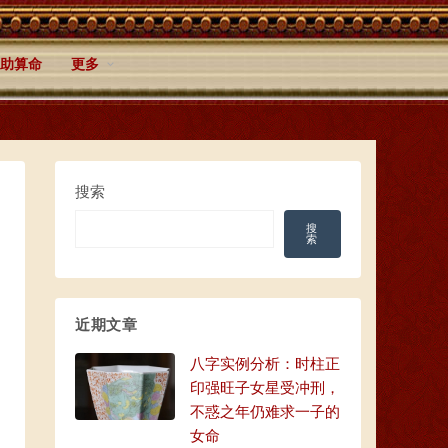
助算命
更多
搜索
搜
索
近期文章
八字实例分析：时柱正
印强旺子女星受冲刑，
不惑之年仍难求一子的
女命