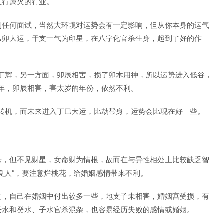
五行属火的行业。
到任何面试，当然大环境对运势会有一定影响，但从你本身的运气
乙卯大运，干支一气为印星，在八字化官杀生身，起到了好的作
夺丁辉，另一方面，卯辰相害，损了卯木用神，所以运势进入低谷，
辰年，卯辰相害，害太岁的年份，依然不利。
所转机，而未来进入丁巳大运，比劫帮身，运势会比现在好一些。
杀，但不见财星，女命财为情根，故而在与异性相处上比较缺乏智
良人”，要注意烂桃花，给婚姻感情带来不利。
支，自己在婚姻中付出较多一些，地支子未相害，婚姻宫受损，有
壬水和癸水、子水官杀混杂，也容易经历失败的感情或婚姻。