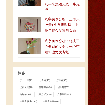
几年来漂泊无依一事无
成
八字实例分析：三甲天
上贵+夹丘拱财格，中
晚年将会发富的女命
八字实例分析：地支三
个偏财的女命，一心带
娃却遭丈夫背叛
标签
丁丑日主
(12)
七杀格
(47)
伤官格
(38)
伤官见官
(18)
偏印夺食
(16)
偏印格
(37)
偏财格
(32)
八字分析
(256)
八字婚姻
(60)
八字看事业
(289)
八字看六亲
(84)