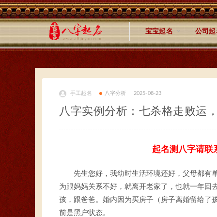
宝宝起名
公司起
手工起名
八字分析
2025-08-23
八字实例分析：七杀格走败运
起名测八字请联
先生您好，我幼时生活环境还好，父母都有
为跟妈妈关系不好，就离开老家了，也就一年回
孩，跟爸爸。婚内因为买房子（房子离婚留给了
前是黑户状态。