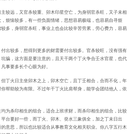
日主较远，又官杀较重、卯木印星空亡，为身弱官杀旺，又子未相
大，烦恼较多，有一些负面情绪，思想容易极端，也容易自寻烦
虑较多，身弱官杀旺，事业上也会比较辛苦劳累，劳心费力，容易
，付出较多，想得到更多的财需要付出较多。官杀较旺，没有强有
、坑骗，这方面是要注意的，且天干两个丁火争合壬水官星，也代
，凡事要多长个心眼为好。
，但丁火日主坐卯木之上，卯木空亡，且丁壬相合，合而不化，年
对你帮助较为有限。不过年干丁火比肩帮身，能学会团结他人，依
柱均为杀印相生的组合，适合上班求财，而杀印相生的组合，比较
、平台要好一些，而丁火、卯木、癸水三象俱全，加之丁未日出
所的意思，所以也比较适合从事教育文化相关职业。你八字五行木