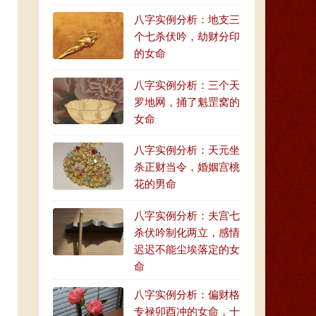
八字实例分析：地支三
个七杀伏吟，劫财分印
的女命
八字实例分析：三个天
罗地网，捅了魁罡窝的
女命
八字实例分析：天元坐
杀正财当令，婚姻宫桃
花的男命
八字实例分析：夫宫七
杀伏吟制化两立，感情
迟迟不能尘埃落定的女
命
八字实例分析：偏财格
专禄卯酉冲的女命，十