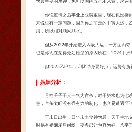
为最重要的用神，也可以围绕五行木来做，次选
你说疫情之后事业上阻碍重重，现在也没接
来说也有一定问题，因为你之前走的甲寅大运，
用，所以相对顺风顺水。
但从2022年开始进入丙辰大运，一方面丙
也是你现在觉得处处碰壁的原因所在，2024甲
但2025乙巳年，印比助身要好点，运势有
婚姻分析：
月柱壬子干支一气为官杀，时干癸水也为七
慧，官杀太旺没有强有力的制化，也容易遭遇“不
丁未日出生，日坐未土食神为忌，天干生地
时易有婚姻矛盾纠纷，要多忍让包容为好。八字