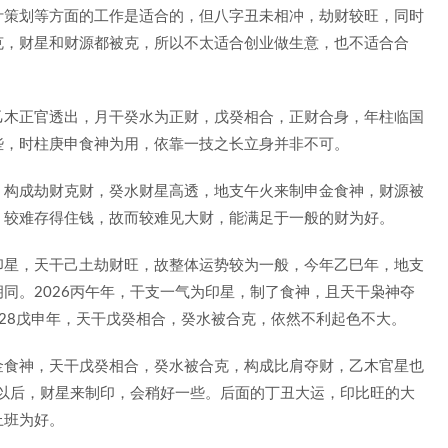
计策划等方面的工作是适合的，但八字丑未相冲，劫财较旺，同时
克，财星和财源都被克，所以不太适合创业做生意，也不适合合
乙木正官透出，月干癸水为正财，戊癸相合，正财合身，年柱临国
些，时柱庚申食神为用，依靠一技之长立身并非不可。
，构成劫财克财，癸水财星高透，地支午火来制申金食神，财源被
，较难存得住钱，故而较难见大财，能满足于一般的财为好。
印星，天干己土劫财旺，故整体运势较为一般，今年乙巳年，地支
同。2026丙午年，干支一气为印星，制了食神，且天干枭神夺
028戊申年，天干戊癸相合，癸水被合克，依然不利起色不大。
金食神，天干戊癸相合，癸水被合克，构成比肩夺财，乙木官星也
年以后，财星来制印，会稍好一些。后面的丁丑大运，印比旺的大
上班为好。