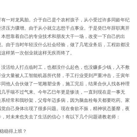
育有一对龙凤胎。介于自己是个农村孩子，从小受过许多同龄年纪
经济压力骤增。由于从小就立志想干点事业。于是癸巳年辞职离开
。本想靠着自己的专业技术和朋友大干一场，改变一下自己的出
境。由于当时年轻没什么社会经验，做了几笔业务后，工程款都没
就这样第一次创业就这样无疾而终了。
，没活给人打点临时工，也都没什么起色，也没赚多少钱，入不敷
行业大量被人工智能机器所代替，手工行业受到严重冲击，壬寅年
年同他人合伙做了一笔雕塑业务，施工完后，结果合伙人找各种理
我几乎喘不过气来。今年乙巳年更是惨淡，一直到现在是一事无
关系经常和我吵架，父母年迈多病，因为脑血栓每天都要吃药。家
感觉自己身体出现了很多问题。现在食欲不振，精神状态萎靡，夜
辛，对未来也失去了生活的信心！有以下几个问题请教老师：
稳稳得上班？