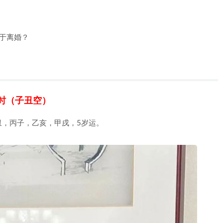
于离婚？
时（子丑空）
丑，丙子，乙亥，甲戌，5岁运。