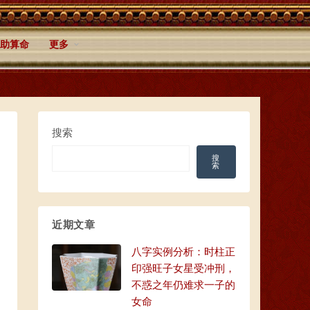
助算命
更多
搜索
搜
索
近期文章
八字实例分析：时柱正
印强旺子女星受冲刑，
不惑之年仍难求一子的
女命