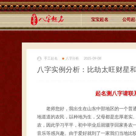
宝宝起名
公司起
手工起名
八字分析
2025-09-08
八字实例分析：比劫太旺财星
起名测八字请联
老师您好，我出生在山东中部地区的一个普
地道道的农民，以种地为生，父母都是忠厚老实
农，因此学习平平，初中毕业后就辍学回家务农
音乐等感兴趣。由于爱好就到了一家我们当地比