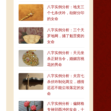
八字实例分析：地支三
个七杀伏吟，劫财分印
的女命
八字实例分析：三个天
罗地网，捅了魁罡窝的
女命
八字实例分析：天元坐
杀正财当令，婚姻宫桃
花的男命
八字实例分析：夫宫七
杀伏吟制化两立，感情
迟迟不能尘埃落定的女
命
八字实例分析：偏财格
专禄卯酉冲的女命，十