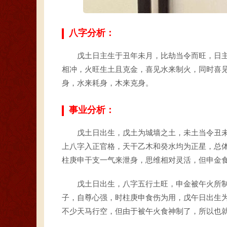
八字分析：
戊土日主生于丑年未月，比劫当令而旺，日
相冲，火旺生土且克金，喜见水来制火，同时喜
身，水来耗身，木来克身。
事业分析：
戊土日出生，戊土为城墙之土，未土当令丑
上八字入正官格，天干乙木和癸水均为正星，总
柱庚申干支一气来泄身，思维相对灵活，但申金
戊土日出生，八字五行土旺，申金被午火所
子，自尊心强，时柱庚申食伤为用，戊午日出生
不少天马行空，但由于被午火食神制了，所以也