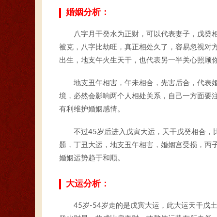
婚姻分析：
八字月干癸水为正财，可以代表妻子，戊癸
被克，八字比劫旺，真正相处久了，容易忽视对
出生，地支午火生天干，也代表另一半关心照顾
地支丑午相害，午未相合，先害后合，代表
境，必然会影响两个人相处关系，自己一方面要
有利维护婚姻感情。
不过45岁后进入戊寅大运，天干戊癸相合，
题，丁丑大运，地支丑午相害，婚姻宫受损，丙
婚姻运势趋于和顺。
大运分析：
45岁-54岁走的是戊寅大运，此大运天干