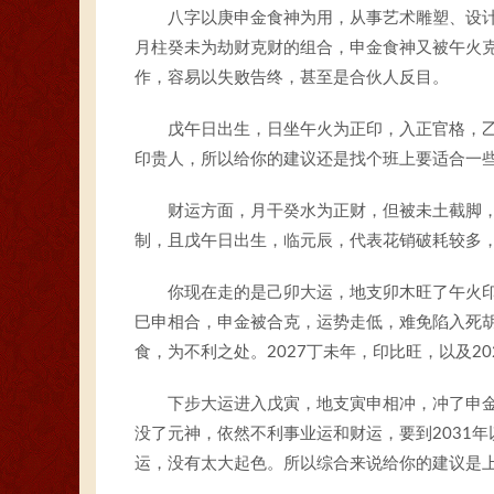
八字以庚申金食神为用，从事艺术雕塑、设
月柱癸未为劫财克财的组合，申金食神又被午火
作，容易以失败告终，甚至是合伙人反目。
戊午日出生，日坐午火为正印，入正官格，
印贵人，所以给你的建议还是找个班上要适合一
财运方面，月干癸水为正财，但被未土截脚
制，且戊午日出生，临元辰，代表花销破耗较多
你现在走的是己卯大运，地支卯木旺了午火
巳申相合，申金被合克，运势走低，难免陷入死胡
食，为不利之处。2027丁未年，印比旺，以及2
下步大运进入戊寅，地支寅申相冲，冲了申
没了元神，依然不利事业运和财运，要到2031
运，没有太大起色。所以综合来说给你的建议是