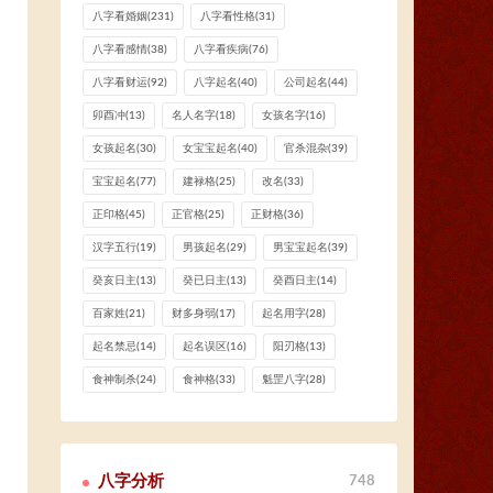
八字看婚姻
(231)
八字看性格
(31)
八字看感情
(38)
八字看疾病
(76)
八字看财运
(92)
八字起名
(40)
公司起名
(44)
卯酉冲
(13)
名人名字
(18)
女孩名字
(16)
女孩起名
(30)
女宝宝起名
(40)
官杀混杂
(39)
宝宝起名
(77)
建禄格
(25)
改名
(33)
正印格
(45)
正官格
(25)
正财格
(36)
汉字五行
(19)
男孩起名
(29)
男宝宝起名
(39)
癸亥日主
(13)
癸已日主
(13)
癸酉日主
(14)
百家姓
(21)
财多身弱
(17)
起名用字
(28)
起名禁忌
(14)
起名误区
(16)
阳刃格
(13)
食神制杀
(24)
食神格
(33)
魁罡八字
(28)
八字分析
748