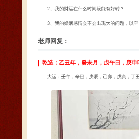
2、我的财运在什么时间段能有好转？
3、我的婚姻感情会不会出现大的问题，以至
老师回复：
乾造：乙丑年，癸未月，戊午日，庚申
大运：壬午，辛巳，庚辰，己卯，戊寅，丁