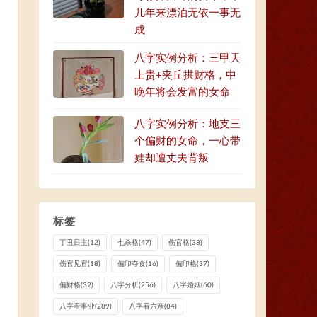
几年来漂泊无依一事无
成
八字实例分析：三甲天
上贵+夹丘拱财格，中
晚年将会发富的女命
八字实例分析：地支三
个偏财的女命，一心带
娃却遭丈夫背叛
标签
丁丑日主
(12)
七杀格
(47)
伤官格
(38)
伤官见官
(18)
偏印夺食
(16)
偏印格
(37)
偏财格
(32)
八字分析
(256)
八字婚姻
(60)
八字看事业
(289)
八字看六亲
(84)