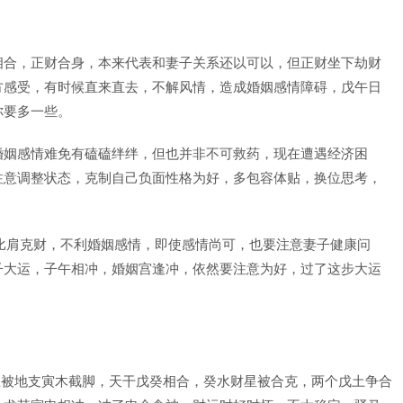
相合，正财合身，本来代表和妻子关系还以可以，但正财坐下劫财
方感受，有时候直来直去，不解风情，造成婚姻感情障碍，戊午日
你要多一些。
婚姻感情难免有磕磕绊绊，但也并非不可救药，现在遭遇经济困
注意调整状态，克制自己负面性格为好，多包容体贴，换位思考，
比肩克财，不利婚姻感情，即使感情尚可，也要注意妻子健康问
子大运，子午相冲，婚姻宫逢冲，依然要注意为好，过了这步大运
戊土被地支寅木截脚，天干戊癸相合，癸水财星被合克，两个戊土争合