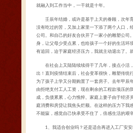
就融入到工作当中，一干就是十年。
壬辰年结婚，或许是基于上天的眷顾，次年
没有吃过的苦，又加上家里一下添了两个人口，
公司。和自己的好友合伙开了一家小的雕塑公司
身，让父母少受点累，也给孩子一个好的生活环
有追回，迫于家庭经济压力，我就主动退出了。
在社会上又陆陆续续得干了几年，接点小活
出！直到疫情结束后，社会变革很快，雕塑传统
为了孩子上学又分期购置了一套房子。去年甲辰
由拒绝支付工人工资，现在剩余的工程款项压的
成，负债累累，心力憔悴。家庭上妻子由于经济
庭消费和房贷让我焦头烂额。在这样的压力下我
不能寐，感觉自己快承受不住了，倍感生活的艰
1、我适合创业吗？还是适合再进入工厂安安