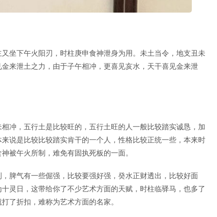
主又坐下午火阳刃，时柱庚申食神泄身为用。未土当令，地支丑未
见金来泄土之力，由于子午相冲，更喜见亥水，天干喜见金来泄
未相冲，五行土是比较旺的，五行土旺的人一般比较踏实诚恳，加
体来说是比较比较踏实肯干的一个人，性格比较正统一些，本来时
食神被午火所制，难免有固执死板的一面。
制，脾气有一些倔强，比较要强好强，癸水正财透出，比较好面
为十灵日，这带给你了不少艺术方面的天赋，时柱临驿马，也多了
就打了折扣，难称为艺术方面的名家。