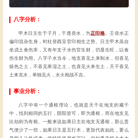
八字分析：
甲木日主生于子月，干透癸水，为
正印格
。壬癸水正
偏印混杂生身，时柱癸酉呈官印相生之势。日主甲木虽自
坐戌土食伤库，又有年支子水伤官生财，仍显生旺，以食
伤生财为用。八字子水当令，地支喜见土来制水，但喜见
燥热之土，不喜见寒湿之土，也喜见火来生土，天干喜见
土来克水，单独见火，水火相战不吉。
事业分析：
八字中有一个通根理论，也就是天干在地支的藏干
中，找到相同的五行，阴阳皆可，即为通根，而在地支见
比劫则为有根。一般来说如果日主在地支无通根，那么贵
气便少了一些，如果日主是五行木，更加代表如此，要么