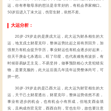
运，你有孝敬母亲的想法是非常好的，有机会养家糊口。
50岁后进入丁未大运，伤官生财，依然不差。
大运分析：
20岁-29岁走的是庚戌大运，此大运为财杀相生的大
运，地支戌土财星克印，整体运势比起之前有所回升，加
强努力有机会提升学历，事业财运也有机会逐步好起来，
但天干庚金七杀透出，旺了印星，也代表难免有波折，有
时候容易缺乏主见，不易坚持，做事预防粗心大意犯错实
物，是要克服的，此大运后面几年流年运势整体尚可，可
拼一把。
30岁-39岁走的是己酉大运，此大运为财官相生的大
运，天干己土财星透出，财星克印，整体运势依然不差，
事业有进步的机会，也有机会小有所成，但地支酉金填
实，且构成伤官见官，酉酉自刑，官也生印，故也要注意