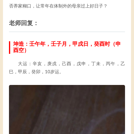
否养家糊口，让常年在体制外的母亲过上好日子？
老师回复：
坤造：壬午年，壬子月，甲戌日，癸酉时（申
酉空）
大运：辛亥，庚戌，己酉，戊申，丁未，丙午，乙
巳，甲辰，癸卯，10岁运。