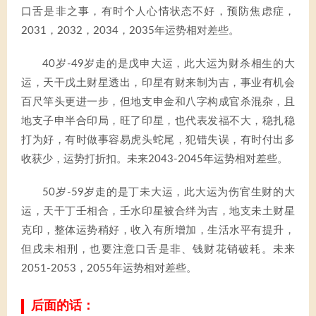
口舌是非之事，有时个人心情状态不好，预防焦虑症，
2031，2032，2034，2035年运势相对差些。
40岁-49岁走的是戊申大运，此大运为财杀相生的大
运，天干戊土财星透出，印星有财来制为吉，事业有机会
百尺竿头更进一步，但地支申金和八字构成官杀混杂，且
地支子申半合印局，旺了印星，也代表发福不大，稳扎稳
打为好，有时做事容易虎头蛇尾，犯错失误，有时付出多
收获少，运势打折扣。未来2043-2045年运势相对差些。
50岁-59岁走的是丁未大运，此大运为伤官生财的大
运，天干丁壬相合，壬水印星被合绊为吉，地支未土财星
克印，整体运势稍好，收入有所增加，生活水平有提升，
但戌未相刑，也要注意口舌是非、钱财花销破耗。未来
2051-2053，2055年运势相对差些。
后面的话：