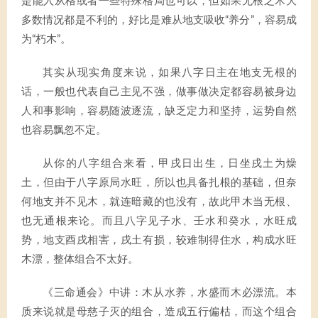
是能入从格或者一些特殊格局也可以，但如果无根之木大
多数情况都是不利的，好比是难从地支吸收“养分”，容易成
为“朽木”。
其实从现实角度来说，如果八字日主在地支无根的
话，一般也代表自己主见不强，做事做决定都容易被身边
人和事影响，容易随波逐流，缺乏定力和坚持，运势自然
也容易飘忽不定。
从你的八字组合来看，甲戌日出生，日坐戌土为燥
土，但由于八字原局水旺，所以也具备扎根的基础，但奈
何地支并不见木，就连暗藏的也没有，故此甲木当无根、
也无通根来论。而且八字见子水、壬水和癸水，水旺成
势，地支酉戌相害，戌土有损，较难制得住水，构成水旺
木漂，整体组合不太好。
《三命通会》中讲：木从水养，水盛而木必漂流。本
质来说就是母慈子灭的组合，造成五行偏枯，而这个组合