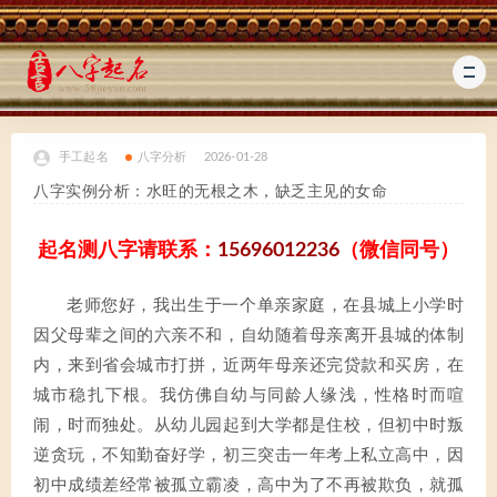
手工起名
八字分析
2026-01-28
八字实例分析：水旺的无根之木，缺乏主见的女命
起名测八字请联系：
15696012236
（微信同号）
老师您好，我出生于一个单亲家庭，在县城上小学时
因父母辈之间的六亲不和，自幼随着母亲离开县城的体制
内，来到省会城市打拼，近两年母亲还完贷款和买房，在
城市稳扎下根。我仿佛自幼与同龄人缘浅，性格时而喧
闹，时而独处。从幼儿园起到大学都是住校，但初中时叛
逆贪玩，不知勤奋好学，初三突击一年考上私立高中，因
初中成绩差经常被孤立霸凌，高中为了不再被欺负，就孤