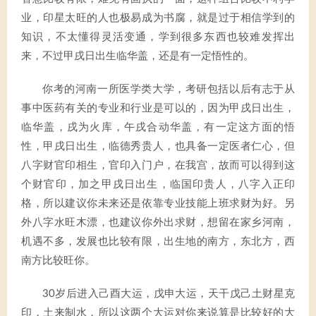
业，印星太旺的人也极易成为书腐，就是过于相信学到的
知识，不太懂得灵活变通，学到很多东西也较难发挥出
来，不过甲戌日出生临华盖，还是有一定悟性的。
你考的河南一所医学类大学，考研包括以后有志于从
事中医药有关的专业和行业是可以的，因为甲戌日出生，
临华盖，戌为火库，午戌合动华盖，有一定这方面的悟
性，甲戌日出生，临德秀贵人，也具备一定医者仁心，但
八字财官印相生，官印入门户，在我宫，故而可以得到这
个财官印，加之甲戌日出生，临国印贵人，八字入正印
格，所以建议你未来还是依靠专业技能上班求财为好。另
外八字水旺木漂，也建议你外出求财，想留在家乡河南，
机遇不多，发展也比较有限，出生地的南方，东北方，西
南方比较旺你。
30岁后进入己酉大运，戊申大运，天干戊己土财星克
印，土来制水，所以这两个大运对你来说算是比较好的大