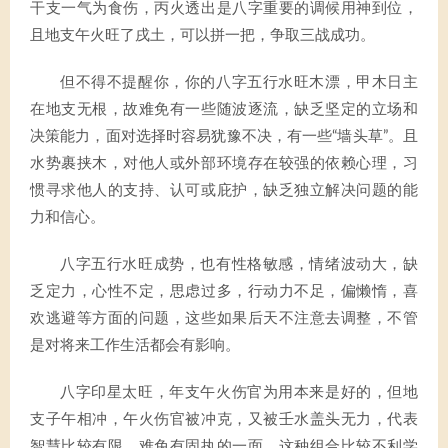
干支一气为食伤，丙火透出是八字重要的调候用神到位，
且地支午火旺了戌土，可以拼一把，争取三战成功。
但不得不提醒你，你的八字五行水旺木漂，甲木日主
在地支无根，故难免有一些随波逐流，缺乏坚定的立场和
决策能力，面对选择时容易犹豫不决，有一些“墙头草”。且
水势裹挟木，对他人或外部环境存在较强的依赖心理，习
惯寻求他人的支持、认可或庇护，缺乏独立解决问题的能
力和信心。
八字五行水旺成势，也有性格敏感，情绪波动大，缺
乏定力，心性不定，思虑过多，行动力不足，偏懒惰，喜
欢逃避等方面的问题，这些如果后天不注意去调整，不管
是对将来工作生活都会有影响。
八字印星太旺，年支午火伤官为用本来是好的，但地
支子午相冲，午火伤官被冲克，又被壬水盖头无力，代表
智慧比较有限，难免有固执的一面，这种组合比较不利学