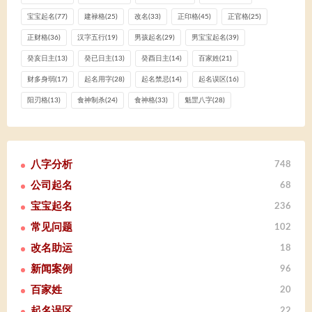
宝宝起名
(77)
建禄格
(25)
改名
(33)
正印格
(45)
正官格
(25)
正财格
(36)
汉字五行
(19)
男孩起名
(29)
男宝宝起名
(39)
癸亥日主
(13)
癸已日主
(13)
癸酉日主
(14)
百家姓
(21)
财多身弱
(17)
起名用字
(28)
起名禁忌
(14)
起名误区
(16)
阳刃格
(13)
食神制杀
(24)
食神格
(33)
魁罡八字
(28)
八字分析
748
公司起名
68
宝宝起名
236
常见问题
102
改名助运
18
新闻案例
96
百家姓
20
起名误区
22