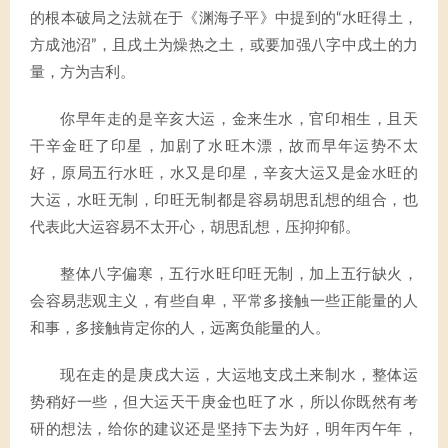
的根本破局之法就在于《渊海子平》中提到的“水旺得土，
方成池沼”，且戌土为燥热之土，或要加强八字中戌土的力
量，方为吉利。
你早年走的是辛亥大运，金来生水，官印相生，且天
干辛金旺了印星，加剧了水旺木漂，故而早年运势不太
好，原局五行水旺，水又是印星，辛亥大运又是金水旺的
大运，水旺无制，印旺无制都是容易胡思乱想的组合，也
代表此大运容易不太开心，胡思乱想，压抑抑郁。
整体八字偏寒，五行水旺印旺无制，加上五行缺火，
会容易悲观主义，有些自卑，平常多接触一些正能量的人
和事，多接触肯定你的人，远离负能量的人。
现在走的是庚戌大运，大运地支戌土来制水，整体运
势稍好一些，但大运天干庚金也旺了水，所以你既然有考
研的想法，给你的建议还是坚持下去为好，明年丙午年，