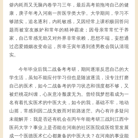
僻内耗而又无脑内卷学习三年，最后高考前拖垮自己的健
康，庚子年考入河南一所医学类大学。大学期间，学习不
够踏实，追名逐利，内耗敏感，又因经常上课积极回答问
题而被室友嫉妒和常年的精神霸凌；因母亲常常忙于养
家，自己常感无助又对外界非常依赖，思想不端，妄想通
过恋爱婚姻改变命运，所幸壬寅年遇到渣男教会我认清现
实。
今年毕业后我二战备考考研，期间逐渐反思自己的大
学生活，虽知不能应付学习但也是随波逐流，没专注打磨
自己的医术，如今二战备考的学习状态和强度都不够，又
被烂桃花纠缠，心灰意冷颓废无为。曾经我梦想着成为一
名有着扎实医术的中医大夫，如今的我，基础不牢，地动
山摇，常感到因二战失败而对前路迷茫。内心有许多疑问
未能解开：我是否还有机会在丙午年能考研三战到江西中
医药大学？事业上是否能在河南的社区医院或医馆里发展
成一个医德医术仁心都兼备的中医大夫？在河南的事业能