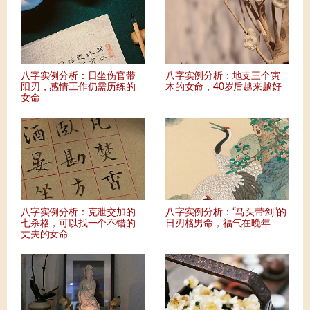
八字实例分析：日坐伤官带
八字实例分析：地支三个寅
阳刃，感情工作仍需历练的
木的女命，40岁后越来越好
女命
八字实例分析：克泄交加的
八字实例分析：“马头带剑”的
七杀格，可以找一个不错的
日刃格男命，福气在晚年
丈夫的女命