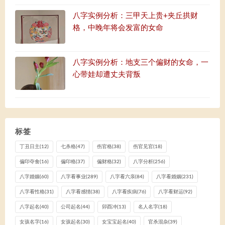
八字实例分析：三甲天上贵+夹丘拱财
格，中晚年将会发富的女命
八字实例分析：地支三个偏财的女命，一
心带娃却遭丈夫背叛
标签
丁丑日主
(12)
七杀格
(47)
伤官格
(38)
伤官见官
(18)
偏印夺食
(16)
偏印格
(37)
偏财格
(32)
八字分析
(256)
八字婚姻
(60)
八字看事业
(289)
八字看六亲
(84)
八字看婚姻
(231)
八字看性格
(31)
八字看感情
(38)
八字看疾病
(76)
八字看财运
(92)
八字起名
(40)
公司起名
(44)
卯酉冲
(13)
名人名字
(18)
女孩名字
(16)
女孩起名
(30)
女宝宝起名
(40)
官杀混杂
(39)