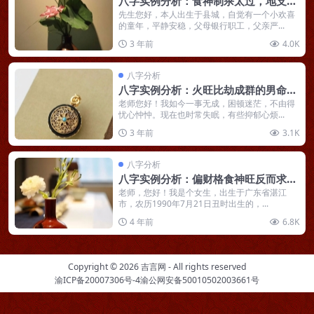
八字实例分析：食神制杀太过，地支四
冲的女命
先生您好，本人出生于县城，自觉有一个小欢喜
的童年，平静安稳，父母银行职工，父亲严...
3 年前
4.0K
八字分析
八字实例分析：火旺比劫成群的男命，
想赚大钱却眼高手低
老师您好！我如今一事无成，困顿迷茫，不由得
忧心忡忡。现在也时常失眠，有些抑郁心烦...
3 年前
3.1K
八字分析
八字实例分析：偏财格食神旺反而求财
困难，不如当好贤内助
老师，您好！我是个女生，出生于广东省湛江
市，农历1990年7月21日丑时出生的，...
4 年前
6.8K
Copyright © 2026
吉言网
- All rights reserved
渝ICP备20007306号-4
渝公网安备50010502003661号