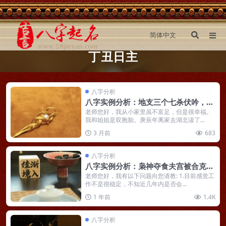
丁丑日主
八字分析
八字实例分析：地支三个七杀伏吟，劫
财分印的女命
老师您好，我从小家里虽不富足，但是很幸福。
我和姐姐是双胞胎。庚辰年离家去湖北读了...
3 月前
683
八字分析
八字实例分析：枭神夺食夫宫被合克，
离异多年无子女长期焦虑
老师您好，我有以下问题向您请教: 1.目前感觉工
作不是很稳定，不知近几年内是否会...
1 年前
1.4K
八字分析