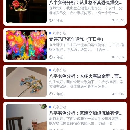
八字实例分析：从儿格不真恐克泄交
加，负债几十万在电子厂上班
老师您好，我出生在湖南东南部的一个农村，父
母老实巴交，自小家境贫寒，上有一个哥一...
1 年前
1.2K
八字分析
简评乙巳流年运气（丁日主）
今天讲讲丁日主乙巳流年的运气简评。 丁丑日 偏
财运很好，得人助，遇贵人。 可合伙...
2 年前
1.1K
八字分析
八字实例分析：木多火塞缺金劈，而立
无成晚年有福
先生你好，我的经历大致如下： 1. 年少辛苦。辛
苦则在家庭、身体健康和各类人际关...
2 年前
1.9K
八字分析
八字实例分析：克泄交加但流通有情，
未来三年好运的男命
老师您好，下面说说我的一些人生经历和困惑，
以帮助老师更好指点我的人生。 我是一名...