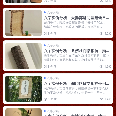
2 年前
1.6K
八字分析
八字实例分析：夫妻都是阴差阳错日，
婚姻不顺工作无进展
老师您好，我和老公都是晚婚（都过了30岁），
结婚几年也闹了比较多的矛盾，婚姻不顺...
3 年前
4.2K
八字分析
八字实例分析：食伤旺而临寡宿，婚姻
膈应而越老越好的女命
先生您好，我出生在广东的农村贫困家庭，家中
我是姐姐，有弟弟和妹妹，小时候是爷爷奶...
3 年前
1.9K
八字分析
八字实例分析：偏印格日支食神受刑
克，身体瘦小婚姻不顺生产不利
老师您好，我目前离异，感情婚姻一直都是我人
生的不及格卷。混混沌沌，年复一年，基本...
3 年前
1.9K
八字分析