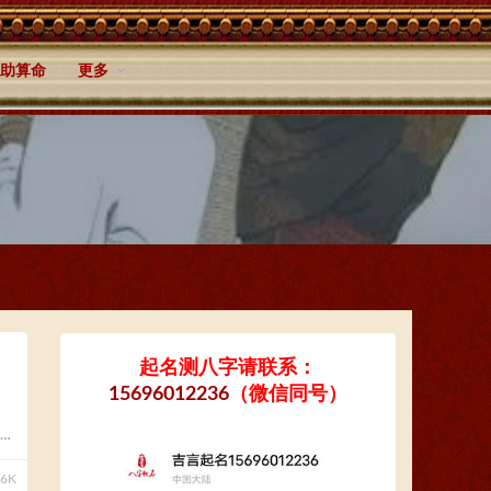
助算命
更多
起名测八字请联系：
15696012236
（微信同号）
，
76K