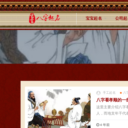
宝宝起名
公司起
手工起名
八
八字看孝顺的一
这里主要介绍八字
人，而地支年干代
或...
4 年前