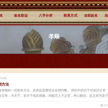
名
改名助运
八字分析
联系方式
自助起名
自
孝顺
字分析
些方法
看孝顺的一些基本方法，具体还是要结合命局判断。 四柱中的日干代表日主本
表父母，为天干。若天干地支相顺，则能尽人子之责，孝心颇佳，反之则为逆子
3.