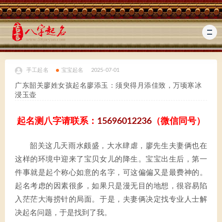
手工起名
宝宝起名
2025-07-01
广东韶关廖姓女孩起名廖添玉：须臾得月添佳致，万顷寒冰
浸玉壶
起名测八字请联系：
15696012236
（微信同号）
韶关这几天雨水颇盛，大水肆虐，廖先生夫妻俩也在
这样的环境中迎来了宝贝女儿的降生。宝宝出生后，第一
件事就是起个称心如意的名字，可这偏偏又是最费神的。
起名考虑的因素很多，如果只是漫无目的地想，很容易陷
入茫茫大海捞针的局面。于是，夫妻俩决定找专业人士解
决起名问题，于是找到了我。