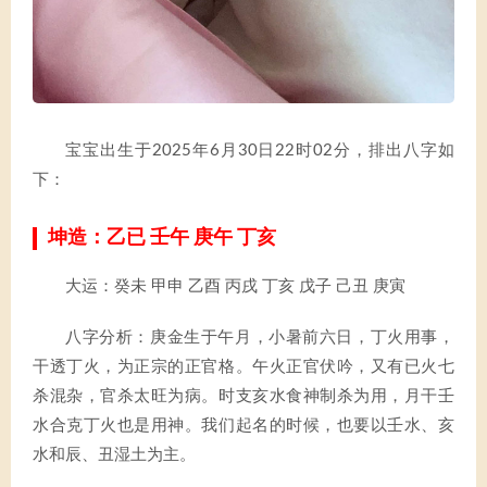
宝宝出生于2025年6月30日22时02分，排出八字如
下：
坤造：乙已 壬午 庚午 丁亥
大运：癸未 甲申 乙酉 丙戌 丁亥 戊子 己丑 庚寅
八字分析：庚金生于午月，小暑前六日，丁火用事，
干透丁火，为正宗的正官格。午火正官伏吟，又有已火七
杀混杂，官杀太旺为病。时支亥水食神制杀为用，月干壬
水合克丁火也是用神。我们起名的时候，也要以壬水、亥
水和辰、丑湿土为主。