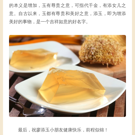
的本义是增加，玉有尊贵之意，可指代千金，有添女儿之
意。自古以来，玉都有尊贵和美好之意，添玉，即为增添
美好的事物，是一个吉祥如意的好名字。
最后，祝廖添玉小朋友健康快乐，前程似锦！