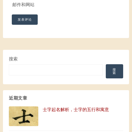
邮件和网站
搜索
搜
索
近期文章
士字起名解析，士字的五行和寓意