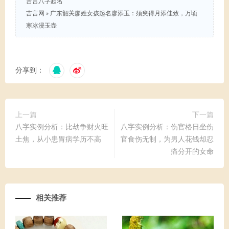
吉言八字起名
吉言网
»
广东韶关廖姓女孩起名廖添玉：须臾得月添佳致，万顷
寒冰浸玉壶
分享到：
上一篇
下一篇
八字实例分析：比劫争财火旺
八字实例分析：伤官格日坐伤
土焦，从小患胃病学历不高
官食伤无制，为男人花钱却忍
痛分开的女命
相关推荐