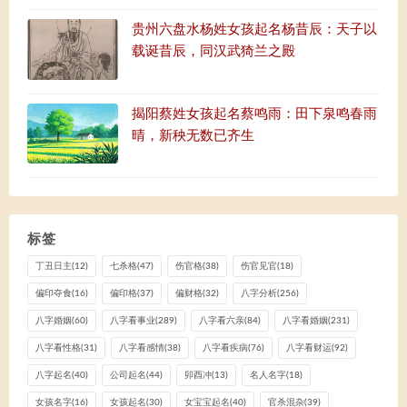
贵州六盘水杨姓女孩起名杨昔辰：天子以
载诞昔辰，同汉武猗兰之殿
揭阳蔡姓女孩起名蔡鸣雨：田下泉鸣春雨
晴，新秧无数已齐生
标签
丁丑日主
(12)
七杀格
(47)
伤官格
(38)
伤官见官
(18)
偏印夺食
(16)
偏印格
(37)
偏财格
(32)
八字分析
(256)
八字婚姻
(60)
八字看事业
(289)
八字看六亲
(84)
八字看婚姻
(231)
八字看性格
(31)
八字看感情
(38)
八字看疾病
(76)
八字看财运
(92)
八字起名
(40)
公司起名
(44)
卯酉冲
(13)
名人名字
(18)
女孩名字
(16)
女孩起名
(30)
女宝宝起名
(40)
官杀混杂
(39)