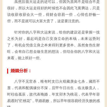
虽然后面大运走的还可以，但因为原局不是组合不是
很好，所以大运走得好的时候也不会因此飞黄腾达，只是
说收获收获会大一些，得财会容易一些，心情也舒畅一
些，而不是就可以大富大贵了，这是要注意的。
针对你的八字和大运来说，给你的建议还是掌握一技
之长为好，最起码是自己安身立命的本钱，未来运势到
了，有机会凭借立身之本来得到更多资本。虽然食伤生财
旺，会有自己想去做生意的想法，但结合你的八字和大运
来看，能上班好一些。
婚姻分析：
八字不见官杀，唯有时支巳火暗藏庚金七杀，藏而不
显，代表和配偶缘分不深，且甲午日出生，临太极贵人，
时柱临孤辰，故代表晚婚，年支卯木为桃花，代表早年容
易遇到“烂桃花”，早婚易败，所以早年很容易经历失败的感