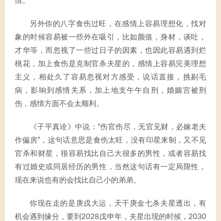
情。
另外你的八字食伤过旺，在感情上容易理想化，找对
象的时候容易被一些外在吸引，比如颜值，身材，谈吐，
才华等，而忽视了一些过日子的因素，也因此容易遇到烂
桃花，加上食伤是克制官杀夫星的，感情上容易完美理想
主义，相处久了容易忽视对方感受，说话直接，挑剔毛
病，影响到感情关系，加上地支午午自刑，婚姻宫被刑
伤，感情方面不会太顺利。
《子平真诠》中说：“伤官伤尽，无官见财，必嫁老夫
作偏房”，这句话意思是食伤太旺，没有印星来制，又不见
官杀和财星，很容易找比自己大很多的男性，或者容易找
有过婚史或同居经历的男性，当然这句话有一定局限性，
现在来说也有的会找比自己小的弟弟。
你现在走的是庚戌大运，天干庚金七杀夫星透出，有
机会遇到缘分，要到2028戊申年，夫星出现的时候，2030