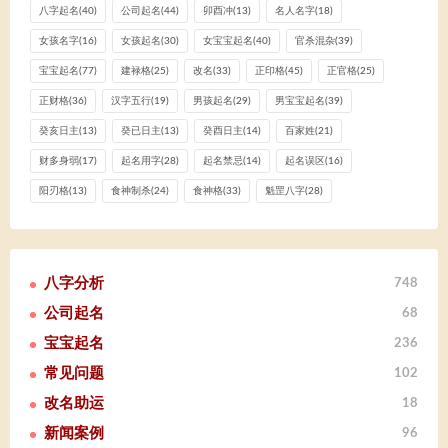
八字起名
(40)
公司起名
(44)
卯酉冲
(13)
名人名字
(18)
女孩名字
(16)
女孩起名
(30)
女宝宝起名
(40)
官杀混杂
(39)
宝宝起名
(77)
建禄格
(25)
改名
(33)
正印格
(45)
正官格
(25)
正财格
(36)
汉字五行
(19)
男孩起名
(29)
男宝宝起名
(39)
癸亥日主
(13)
癸已日主
(13)
癸酉日主
(14)
百家姓
(21)
财多身弱
(17)
起名用字
(28)
起名禁忌
(14)
起名误区
(16)
阳刃格
(13)
食神制杀
(24)
食神格
(33)
魁罡八字
(28)
八字分析
748
公司起名
68
宝宝起名
236
常见问题
102
改名助运
18
新闻案例
96