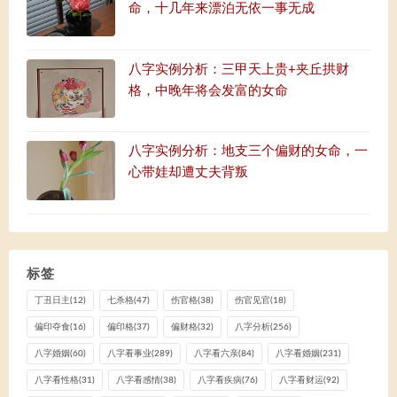
命，十几年来漂泊无依一事无成
八字实例分析：三甲天上贵+夹丘拱财
格，中晚年将会发富的女命
八字实例分析：地支三个偏财的女命，一
心带娃却遭丈夫背叛
标签
丁丑日主
(12)
七杀格
(47)
伤官格
(38)
伤官见官
(18)
偏印夺食
(16)
偏印格
(37)
偏财格
(32)
八字分析
(256)
八字婚姻
(60)
八字看事业
(289)
八字看六亲
(84)
八字看婚姻
(231)
八字看性格
(31)
八字看感情
(38)
八字看疾病
(76)
八字看财运
(92)