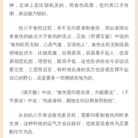
神，总体上是比较机灵的，而食伤高透，也代表口才伶
俐，表达能力较好。
但八字食伤过旺，并不见印星来制食伤，所以表现出
来食伤的缺点大于食伤的优点，正如《穷通宝鉴》中说的
“食伤旺而无制，心高气傲，言语伤人”，食伤太旺无制容易
情绪起伏大，比较高傲，自视甚高，容易看不起人，也容
易胡思乱想，理想化，眼高手低，这也告诉你在今后说话
要注意，三思而后言，有时候自身的实力也容易支撑不起
自己的野心，还是要多一些脚踏实地为好。
《滴天髓》中说：“食伤需印星化泄，方能通达”，《子
平真诠》中说：“伤多身弱，赖煞生印以帮身而制伤”。
从你的八字来说食伤多且旺，需要印星制食伤同时来
生身，这种时候的运气才会比较好，也就是说食伤为忌要
配印方为吉。