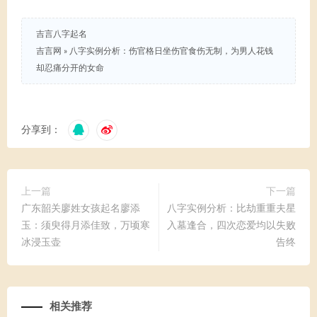
吉言八字起名
吉言网
»
八字实例分析：伤官格日坐伤官食伤无制，为男人花钱
却忍痛分开的女命
分享到：
上一篇
下一篇
广东韶关廖姓女孩起名廖添
八字实例分析：比劫重重夫星
玉：须臾得月添佳致，万顷寒
入墓逢合，四次恋爱均以失败
冰浸玉壶
告终
相关推荐