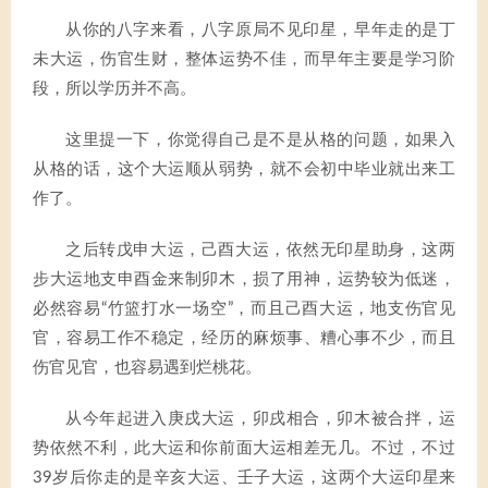
从你的八字来看，八字原局不见印星，早年走的是丁
未大运，伤官生财，整体运势不佳，而早年主要是学习阶
段，所以学历并不高。
这里提一下，你觉得自己是不是从格的问题，如果入
从格的话，这个大运顺从弱势，就不会初中毕业就出来工
作了。
之后转戊申大运，己酉大运，依然无印星助身，这两
步大运地支申酉金来制卯木，损了用神，运势较为低迷，
必然容易“竹篮打水一场空”，而且己酉大运，地支伤官见
官，容易工作不稳定，经历的麻烦事、糟心事不少，而且
伤官见官，也容易遇到烂桃花。
从今年起进入庚戌大运，卯戌相合，卯木被合拌，运
势依然不利，此大运和你前面大运相差无几。不过，不过
39岁后你走的是辛亥大运、壬子大运，这两个大运印星来