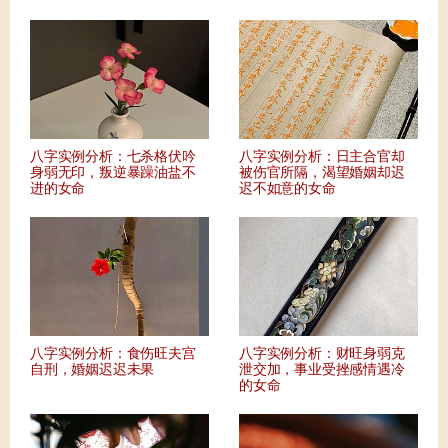
八字实例分析：七杀格伏吟
八字实例分析：日主合官却
身弱无印，叛逆暴躁油盐不
被伤官所隔，渴望婚姻却迟
进的女命
迟不如意的女命
八字实例分析：食伤旺夫宫
八字实例分析：财旺身弱克
自刑，婚姻迟迟未果
泄交加，事业受挫感情遇冷
的女命