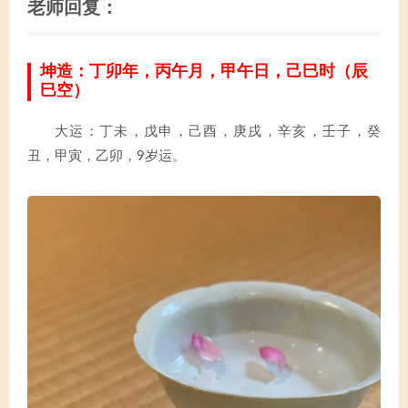
老师回复：
坤造：丁卯年，丙午月，甲午日，己巳时（辰
巳空）
大运：丁未，戊申，己酉，庚戌，辛亥，壬子，癸
丑，甲寅，乙卯，9岁运。