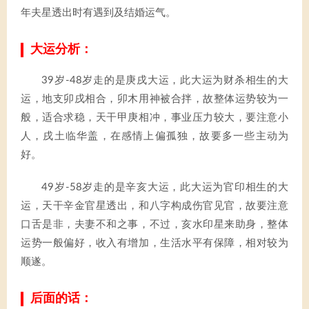
年夫星透出时有遇到及结婚运气。
大运分析：
39岁-48岁走的是庚戌大运，此大运为财杀相生的大
运，地支卯戌相合，卯木用神被合拌，故整体运势较为一
般，适合求稳，天干甲庚相冲，事业压力较大，要注意小
人，戌土临华盖，在感情上偏孤独，故要多一些主动为
好。
49岁-58岁走的是辛亥大运，此大运为官印相生的大
运，天干辛金官星透出，和八字构成伤官见官，故要注意
口舌是非，夫妻不和之事，不过，亥水印星来助身，整体
运势一般偏好，收入有增加，生活水平有保障，相对较为
顺遂。
后面的话：